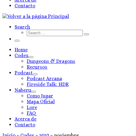
Contacto
Search
Search
Search
…
Menú
Home
Codex
Dungeons & Dragons
Recursos
Podcast
Podcast Arcana
Fireside Talk: HDR
Naberu
Como Jugar
Mapa Oficial
Lore
FAQ
Acerca de
Contacto
Inicio
»
Codex
»
2023
»
noviembre