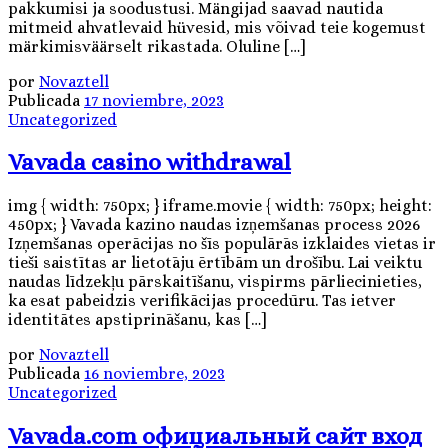
pakkumisi ja soodustusi. Mängijad saavad nautida
mitmeid ahvatlevaid hüvesid, mis võivad teie kogemust
märkimisväärselt rikastada. Oluline […]
por
Novaztell
Publicada
17 noviembre, 2023
Uncategorized
Vavada casino withdrawal
img { width: 750px; } iframe.movie { width: 750px; height:
450px; } Vavada kazino naudas izņemšanas process 2026
Izņemšanas operācijas no šīs populārās izklaides vietas ir
tieši saistītas ar lietotāju ērtībām un drošību. Lai veiktu
naudas līdzekļu pārskaitīšanu, vispirms pārliecinieties,
ka esat pabeidzis verifikācijas procedūru. Tas ietver
identitātes apstiprināšanu, kas […]
por
Novaztell
Publicada
16 noviembre, 2023
Uncategorized
Vavada.com официальный сайт вход