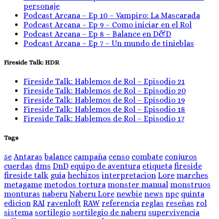
personaje
Podcast Arcana – Ep 10 – Vampiro: La Mascarada
Podcast Arcana – Ep 9 – Como iniciar en el Rol
Podcast Arcana – Ep 8 – Balance en D&D
Podcast Arcana – Ep 7 – Un mundo de tinieblas
Fireside Talk: HDR
Fireside Talk: Hablemos de Rol – Episodio 21
Fireside Talk: Hablemos de Rol – Episodio 20
Fireside Talk: Hablemos de Rol – Episodio 19
Fireside Talk: Hablemos de Rol – Episodio 18
Fireside Talk: Hablemos de Rol – Episodio 17
Tags
5e
Antaras
balance
campaña
censo
combate
conjuros
cuerdas
dms
DnD
equipo de aventura
etiqueta
fireside
fireside talk
guia
hechizos
interpretacion
Lore
marches
metagame
metodos tortura
monster manual
monstruos
monturas
naberu
Naberu Lore
newbie
news
npc
quinta
edicion
RAI
ravenloft
RAW
referencia
reglas
reseñas
rol
sistema
sortilegio
sortilegio de naberu
supervivencia