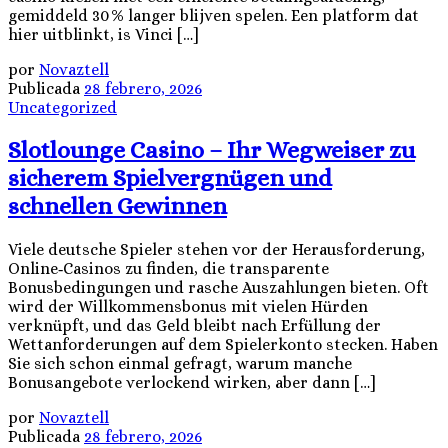
gemiddeld 30 % langer blijven spelen. Een platform dat
hier uitblinkt, is Vinci […]
por
Novaztell
Publicada
28 febrero, 2026
Uncategorized
Slotlounge Casino – Ihr Wegweiser zu
sicherem Spielvergnügen und
schnellen Gewinnen
Viele deutsche Spieler stehen vor der Herausforderung,
Online‑Casinos zu finden, die transparente
Bonusbedingungen und rasche Auszahlungen bieten. Oft
wird der Willkommensbonus mit vielen Hürden
verknüpft, und das Geld bleibt nach Erfüllung der
Wettanforderungen auf dem Spielerkonto stecken. Haben
Sie sich schon einmal gefragt, warum manche
Bonusangebote verlockend wirken, aber dann […]
por
Novaztell
Publicada
28 febrero, 2026