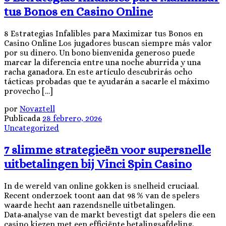
tus Bonos en Casino Online
8 Estrategias Infalibles para Maximizar tus Bonos en
Casino Online Los jugadores buscan siempre más valor
por su dinero. Un bono bienvenida generoso puede
marcar la diferencia entre una noche aburrida y una
racha ganadora. En este artículo descubrirás ocho
tácticas probadas que te ayudarán a sacarle el máximo
provecho […]
por
Novaztell
Publicada
28 febrero, 2026
Uncategorized
7 slimme strategieën voor supersnelle
uitbetalingen bij Vinci Spin Casino
In de wereld van online gokken is snelheid cruciaal.
Recent onderzoek toont aan dat 98 % van de spelers
waarde hecht aan razendsnelle uitbetalingen.
Data‑analyse van de markt bevestigt dat spelers die een
casino kiezen met een efficiënte betalingsafdeling,