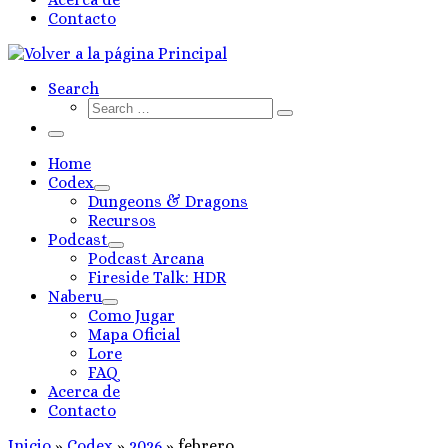
Contacto
Search
Search
Search
…
Menú
Home
Codex
Dungeons & Dragons
Recursos
Podcast
Podcast Arcana
Fireside Talk: HDR
Naberu
Como Jugar
Mapa Oficial
Lore
FAQ
Acerca de
Contacto
Inicio
»
Codex
»
2026
»
febrero