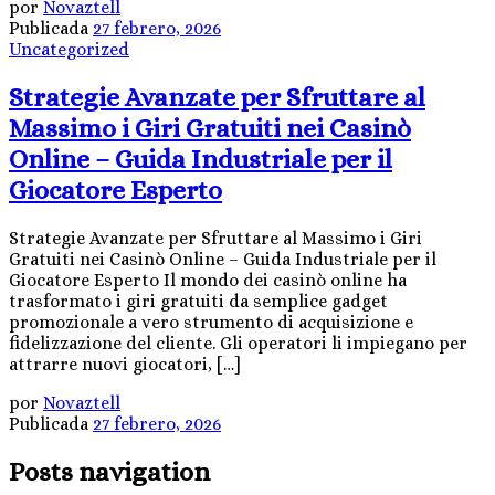
por
Novaztell
Publicada
27 febrero, 2026
Uncategorized
Strategie Avanzate per Sfruttare al
Massimo i Giri Gratuiti nei Casinò
Online – Guida Industriale per il
Giocatore Esperto
Strategie Avanzate per Sfruttare al Massimo i Giri
Gratuiti nei Casinò Online – Guida Industriale per il
Giocatore Esperto Il mondo dei casinò online ha
trasformato i giri gratuiti da semplice gadget
promozionale a vero strumento di acquisizione e
fidelizzazione del cliente. Gli operatori li impiegano per
attrarre nuovi giocatori, […]
por
Novaztell
Publicada
27 febrero, 2026
Posts navigation