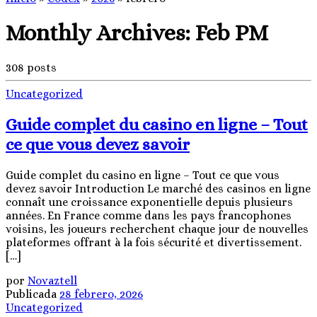
Monthly Archives:
Feb PM
308 posts
Uncategorized
Guide complet du casino en ligne – Tout
ce que vous devez savoir
Guide complet du casino en ligne – Tout ce que vous
devez savoir Introduction Le marché des casinos en ligne
connaît une croissance exponentielle depuis plusieurs
années. En France comme dans les pays francophones
voisins, les joueurs recherchent chaque jour de nouvelles
plateformes offrant à la fois sécurité et divertissement.
[…]
por
Novaztell
Publicada
28 febrero, 2026
Uncategorized