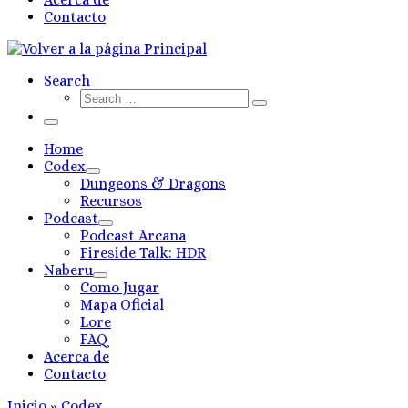
Contacto
Search
Search
Search
…
Menú
Home
Codex
Dungeons & Dragons
Recursos
Podcast
Podcast Arcana
Fireside Talk: HDR
Naberu
Como Jugar
Mapa Oficial
Lore
FAQ
Acerca de
Contacto
Inicio
»
Codex