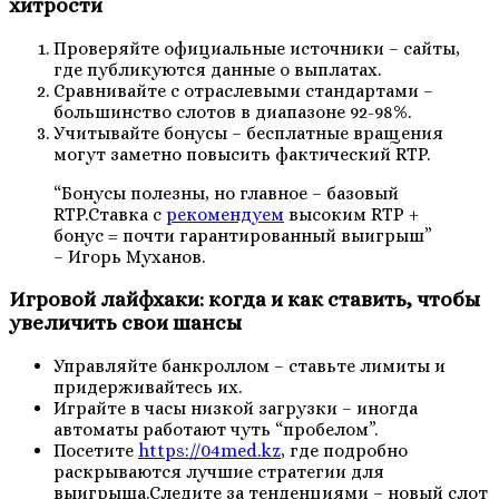
хитрости
Проверяйте официальные источники – сайты,
где публикуются данные о выплатах.
Сравнивайте с отраслевыми стандартами –
большинство слотов в диапазоне 92-98%.
Учитывайте бонусы – бесплатные вращения
могут заметно повысить фактический RTP.
“Бонусы полезны, но главное – базовый
RTP.Ставка с
рекомендуем
высоким RTP +
бонус = почти гарантированный выигрыш”
– Игорь Муханов.
Игровой лайфхаки: когда и как ставить, чтобы
увеличить свои шансы
Управляйте банкроллом – ставьте лимиты и
придерживайтесь их.
Играйте в часы низкой загрузки – иногда
автоматы работают чуть “пробелом”.
Посетите
https://04med.kz
, где подробно
раскрываются лучшие стратегии для
выигрыша.Следите за тенденциями – новый слот