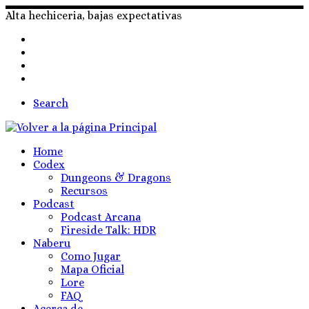
Skip
Alta hechiceria, bajas expectativas
to
content
Search
Home
Codex
Dungeons & Dragons
Recursos
Podcast
Podcast Arcana
Fireside Talk: HDR
Naberu
Como Jugar
Mapa Oficial
Lore
FAQ
Acerca de