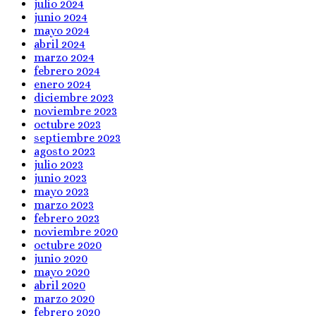
julio 2024
junio 2024
mayo 2024
abril 2024
marzo 2024
febrero 2024
enero 2024
diciembre 2023
noviembre 2023
octubre 2023
septiembre 2023
agosto 2023
julio 2023
junio 2023
mayo 2023
marzo 2023
febrero 2023
noviembre 2020
octubre 2020
junio 2020
mayo 2020
abril 2020
marzo 2020
febrero 2020