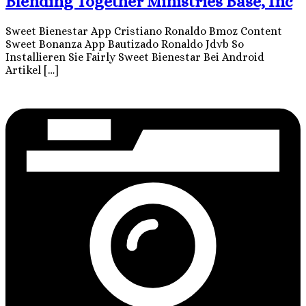
Blending Together Ministries Base, Inc
Sweet Bienestar App Cristiano Ronaldo Bmoz Content
Sweet Bonanza App Bautizado Ronaldo Jdvb So
Installieren Sie Fairly Sweet Bienestar Bei Android
Artikel […]