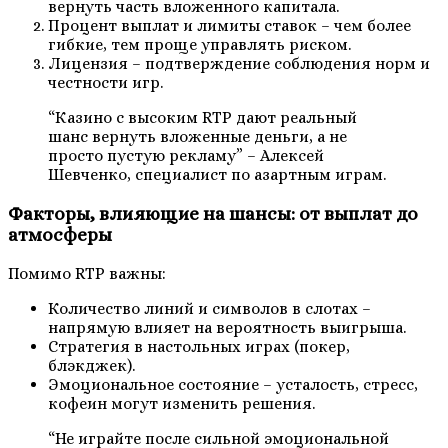
вернуть часть вложенного капитала.
Процент выплат и лимиты ставок – чем более
гибкие, тем проще управлять риском.
Лицензия – подтверждение соблюдения норм и
честности игр.
“Казино с высоким RTP дают реальный
шанс вернуть вложенные деньги, а не
просто пустую рекламу” – Алексей
Шевченко, специалист по азартным играм.
Факторы, влияющие на шансы: от выплат до
атмосферы
Помимо RTP важны:
Количество линий и символов в слотах –
напрямую влияет на вероятность выигрыша.
Стратегия в настольных играх (покер,
блэкджек).
Эмоциональное состояние – усталость, стресс,
кофеин могут изменить решения.
“Не играйте после сильной эмоциональной