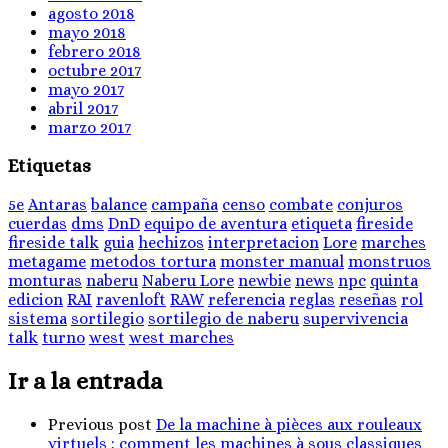
agosto 2018
mayo 2018
febrero 2018
octubre 2017
mayo 2017
abril 2017
marzo 2017
Etiquetas
5e
Antaras
balance
campaña
censo
combate
conjuros
cuerdas
dms
DnD
equipo de aventura
etiqueta
fireside
fireside talk
guia
hechizos
interpretacion
Lore
marches
metagame
metodos tortura
monster manual
monstruos
monturas
naberu
Naberu Lore
newbie
news
npc
quinta
edicion
RAI
ravenloft
RAW
referencia
reglas
reseñas
rol
sistema
sortilegio
sortilegio de naberu
supervivencia
talk
turno
west
west marches
Ir a la entrada
Previous post
De la machine à pièces aux rouleaux
virtuels : comment les machines à sous classiques