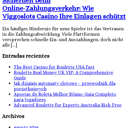
Sicherheit beim
Online‑Zahlungsverkehr: Wie
Viggoslots Casino Ihre Einlagen schützt
Ein häufiges Hindernis für neue Spieler ist das Vertrauen
in die Zahlungsabwicklung. Viele Plattformen
versprechen schnelle Ein‑ und Auszahlungen, doch nicht
alle […]
Entradas recientes
The Best Casino for Roulette USA Fast
Roulette Real Money UK VIP: A Comprehensive
Guide
Jak działają automaty slotowe – przewodnik dla
początkujących
Apostas de Roleta Melhor Bônus: Guia Completo
para Jogadores
Advanced Roulette for Experts Australia Risk-Free
Archivos
agosto 2026