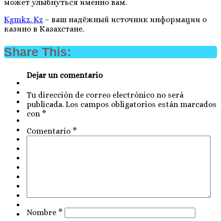
может улыбнуться именно вам.
Kgmkz. Kz
– ваш надёжный источник информации о
казино в Казахстане.
Share This:
Dejar un comentario
Tu dirección de correo electrónico no será
publicada.
Los campos obligatorios están marcados
con
*
Comentario
*
Nombre
*