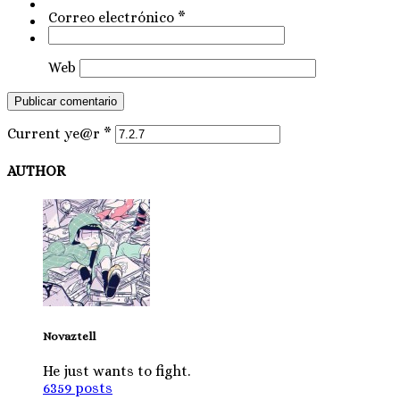
Correo electrónico
*
Web
Current ye@r
*
AUTHOR
Novaztell
He just wants to fight.
6359 posts