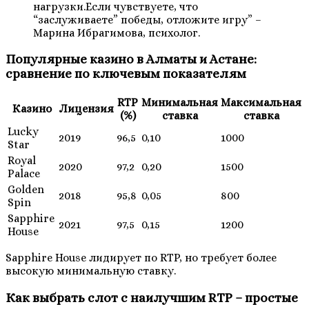
нагрузки.Если чувствуете, что
“заслуживаете” победы, отложите игру” –
Марина Ибрагимова, психолог.
Популярные казино в Алматы и Астане:
сравнение по ключевым показателям
RTP
Минимальная
Максимальная
Казино
Лицензия
(%)
ставка
ставка
Lucky
2019
96,5
0,10
1000
Star
Royal
2020
97,2
0,20
1500
Palace
Golden
2018
95,8
0,05
800
Spin
Sapphire
2021
97,5
0,15
1200
House
Sapphire House лидирует по RTP, но требует более
высокую минимальную ставку.
Как выбрать слот с наилучшим RTP – простые