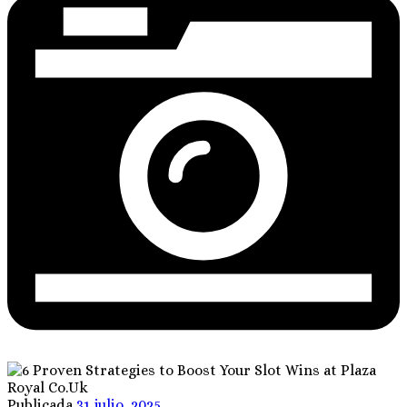
Publicada
31 julio, 2025