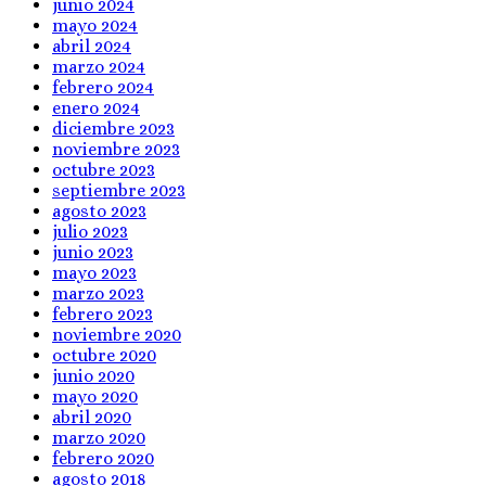
junio 2024
mayo 2024
abril 2024
marzo 2024
febrero 2024
enero 2024
diciembre 2023
noviembre 2023
octubre 2023
septiembre 2023
agosto 2023
julio 2023
junio 2023
mayo 2023
marzo 2023
febrero 2023
noviembre 2020
octubre 2020
junio 2020
mayo 2020
abril 2020
marzo 2020
febrero 2020
agosto 2018