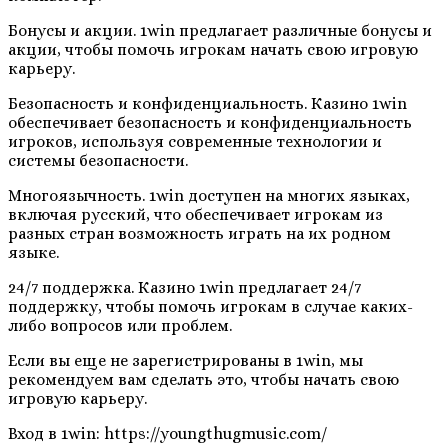
Бонусы и акции. 1win предлагает различные бонусы и
акции, чтобы помочь игрокам начать свою игровую
карьеру.
Безопасность и конфиденциальность. Казино 1win
обеспечивает безопасность и конфиденциальность
игроков, используя современные технологии и
системы безопасности.
Многоязычность. 1win доступен на многих языках,
включая русский, что обеспечивает игрокам из
разных стран возможность играть на их родном
языке.
24/7 поддержка. Казино 1win предлагает 24/7
поддержку, чтобы помочь игрокам в случае каких-
либо вопросов или проблем.
Если вы еще не зарегистрированы в 1win, мы
рекомендуем вам сделать это, чтобы начать свою
игровую карьеру.
Вход в 1win: https://youngthugmusic.com/