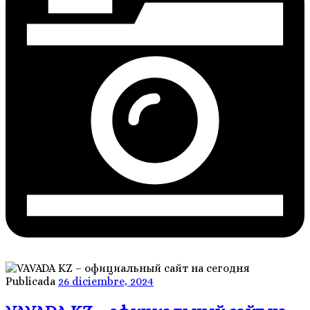
Publicada
26 diciembre, 2024