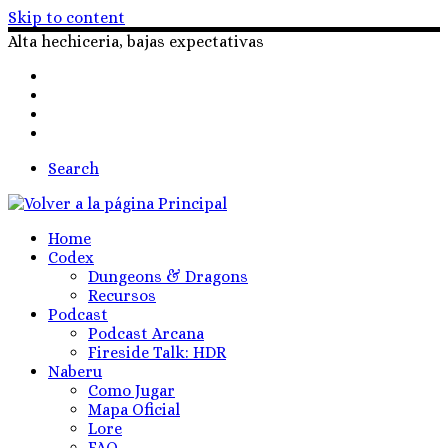
Skip to content
Alta hechiceria, bajas expectativas
Search
Home
Codex
Dungeons & Dragons
Recursos
Podcast
Podcast Arcana
Fireside Talk: HDR
Naberu
Como Jugar
Mapa Oficial
Lore
FAQ