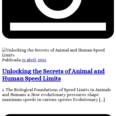
Publicada
21 abril, 2025
Unlocking the Secrets of Animal and
Human Speed Limits
1. The Biological Foundations of Speed Limits in Animals
and Humans a. How evolutionary pressures shape
maximum speeds in various species Evolutionary […]