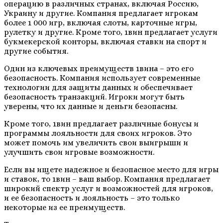
операцию в различных странах, включая Россию,
Украину и другие. Компания предлагает игрокам
более 1 000 игр, включая слоты, карточные игры,
рулетку и другие. Кроме того, 1вин предлагает услуги
букмекерской конторы, включая ставки на спорт и
другие события.
Один из ключевых преимуществ 1вина – это его
безопасность. Компания использует современные
технологии для защиты данных и обеспечивает
безопасность транзакций. Игроки могут быть
уверены, что их данные и деньги безопасны.
Кроме того, 1вин предлагает различные бонусы и
программы лояльности для своих игроков. Это
может помочь им увеличить свои выигрыши и
улучшить свои игровые возможности.
Если вы ищете надежное и безопасное место для игры
и ставок, то 1вин – ваш выбор. Компания предлагает
широкий спектр услуг и возможностей для игроков,
и ее безопасность и лояльность – это только
некоторые из ее преимуществ.