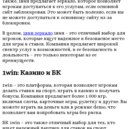
Также, 1вин предлагает зеркало, которое позволяет
игрокам доступаться к его услугам, если основной
сайт заблокирован. Это может быть полезно, если вы
не можете доступаться к основному сайту из-за
блокировки.
В целом,
1вин зеркало
1вин – это отличный выбор для
игроков, которые ищут надежное и безопасное место
для игры и ставок. Компания предлагает широкий
спектр услуг и возможностей, и ее безопасность и
лояльность – это только некоторые из ее
преимуществ.
1win: Казино и БК
1win – это платформа, которая позволяет игрокам
делать ставки на спорт, играть в казино и получать
бонусы. Компания предлагает более 1 000 игр,
включая слоты, карточные игры, рулетку и другие. Вы
можете играть на деньги или в режиме demo, что
позволяет вам попробовать игры без риска.
БК 1win – это также отличный выбор для тех, кто
ищет надежный партнер для ставок на спорт.