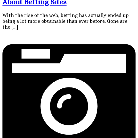
About Betting Sites
With the rise of the web, betting has actually ended up
being a lot more obtainable than ever before. Gone are
the […]