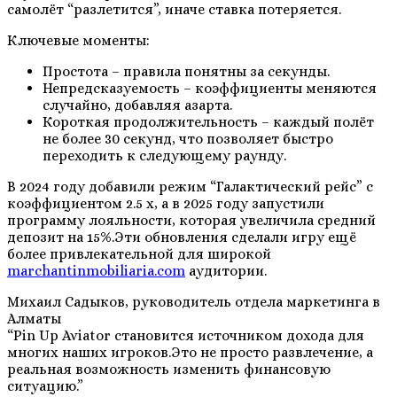
самолёт “разлетится”, иначе ставка потеряется.
Ключевые моменты:
Простота – правила понятны за секунды.
Непредсказуемость – коэффициенты меняются
случайно, добавляя азарта.
Короткая продолжительность – каждый полёт
не более 30 секунд, что позволяет быстро
переходить к следующему раунду.
В 2024 году добавили режим “Галактический рейс” с
коэффициентом 2.5 x, а в 2025 году запустили
программу лояльности, которая увеличила средний
депозит на 15%.Эти обновления сделали игру ещё
более привлекательной для широкой
marchantinmobiliaria.com
аудитории.
Михаил Садыков, руководитель отдела маркетинга в
Алматы
“Pin Up Aviator становится источником дохода для
многих наших игроков.Это не просто развлечение, а
реальная возможность изменить финансовую
ситуацию.”