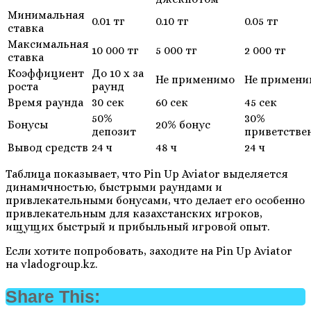
Минимальная
0.01 тг
0.10 тг
0.05 тг
ставка
Максимальная
10 000 тг
5 000 тг
2 000 тг
ставка
Коэффициент
До 10 x за
Не применимо
Не примени
роста
раунд
Время раунда
30 сек
60 сек
45 сек
50%
30%
Бонусы
20% бонус
депозит
приветстве
Вывод средств
24 ч
48 ч
24 ч
Таблица показывает, что Pin Up Aviator выделяется
динамичностью, быстрыми раундами и
привлекательными бонусами, что делает его особенно
привлекательным для казахстанских игроков,
ищущих быстрый и прибыльный игровой опыт.
Если хотите попробовать, заходите на Pin Up Aviator
на vladogroup.kz.
Share This: