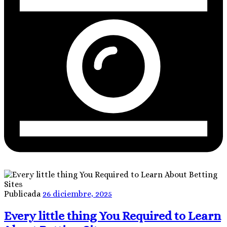
Publicada
26 diciembre, 2025
Every little thing You Required to Learn