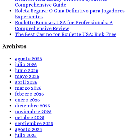
Comprehensive Guide
Roleta Segura: O Guia Definitivo para Jogadores
Experientes
Roulette Bonuses USA for Professionals: A
Comprehensive Review
The Best Casino for Roulette USA: Risk-Free
Archivos
agosto 2026
julio 2026
junio 2026
mayo 2026
abril 2026
marzo 2026
febrero 2026
enero 2026
diciembre 2025
noviembre 2025
octubre 2025
septiembre 2025
agosto 2025
julio 2025