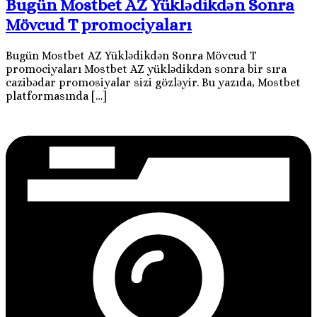
Bugün Mostbet AZ Yüklədikdən Sonra
Mövcud T promociyaları
Bugün Mostbet AZ Yüklədikdən Sonra Mövcud T
promociyaları Mostbet AZ yüklədikdən sonra bir sıra
cazibədar promosiyalar sizi gözləyir. Bu yazıda, Mostbet
platformasında […]