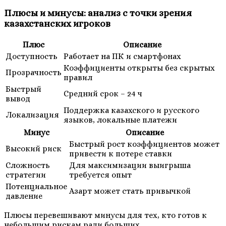
Плюсы и минусы: анализ с точки зрения
казахстанских игроков
Плюс
Описание
Доступность
Работает на ПК и смартфонах
Коэффициенты открыты без скрытых
Прозрачность
правил
Быстрый
Средний срок – 24 ч
вывод
Поддержка казахского и русского
Локализация
языков, локальные платежи
Минус
Описание
Быстрый рост коэффициентов может
Высокий риск
привести к потере ставки
Сложность
Для максимизации выигрыша
стратегии
требуется опыт
Потенциальное
Азарт может стать привычкой
давление
Плюсы перевешивают минусы для тех, кто готов к
небольшим рискам ради больших