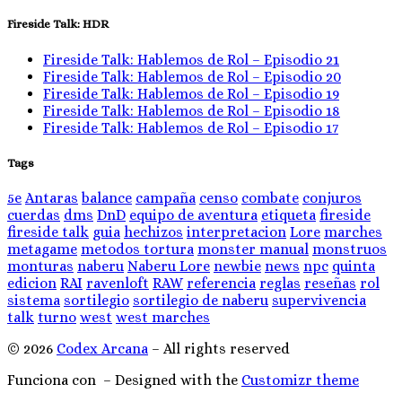
Fireside Talk: HDR
Fireside Talk: Hablemos de Rol – Episodio 21
Fireside Talk: Hablemos de Rol – Episodio 20
Fireside Talk: Hablemos de Rol – Episodio 19
Fireside Talk: Hablemos de Rol – Episodio 18
Fireside Talk: Hablemos de Rol – Episodio 17
Tags
5e
Antaras
balance
campaña
censo
combate
conjuros
cuerdas
dms
DnD
equipo de aventura
etiqueta
fireside
fireside talk
guia
hechizos
interpretacion
Lore
marches
metagame
metodos tortura
monster manual
monstruos
monturas
naberu
Naberu Lore
newbie
news
npc
quinta
edicion
RAI
ravenloft
RAW
referencia
reglas
reseñas
rol
sistema
sortilegio
sortilegio de naberu
supervivencia
talk
turno
west
west marches
© 2026
Codex Arcana
– All rights reserved
Funciona con
– Designed with the
Customizr theme