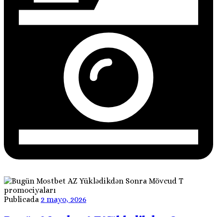
Publicada
2 mayo, 2026