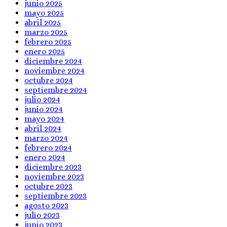
junio 2025
mayo 2025
abril 2025
marzo 2025
febrero 2025
enero 2025
diciembre 2024
noviembre 2024
octubre 2024
septiembre 2024
julio 2024
junio 2024
mayo 2024
abril 2024
marzo 2024
febrero 2024
enero 2024
diciembre 2023
noviembre 2023
octubre 2023
septiembre 2023
agosto 2023
julio 2023
junio 2023