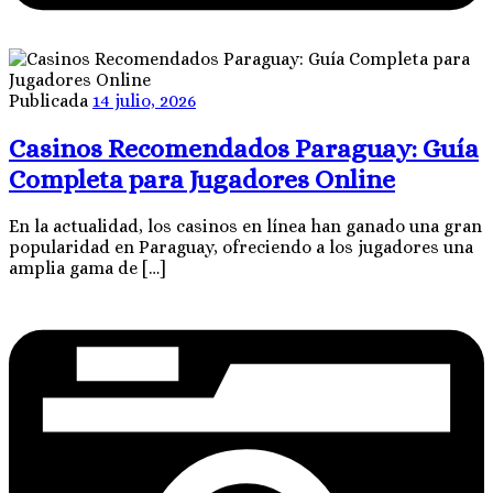
Publicada
14 julio, 2026
Casinos Recomendados Paraguay: Guía
Completa para Jugadores Online
En la actualidad, los casinos en línea han ganado una gran
popularidad en Paraguay, ofreciendo a los jugadores una
amplia gama de […]