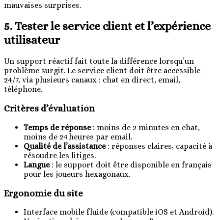
mauvaises surprises.
5. Tester le service client et l’expérience
utilisateur
Un support réactif fait toute la différence lorsqu’un
problème surgit. Le service client doit être accessible
24/7, via plusieurs canaux : chat en direct, email,
téléphone.
Critères d’évaluation
Temps de réponse
: moins de 2 minutes en chat,
moins de 24 heures par email.
Qualité de l’assistance
: réponses claires, capacité à
résoudre les litiges.
Langue
: le support doit être disponible en français
pour les joueurs hexagonaux.
Ergonomie du site
Interface mobile fluide (compatible iOS et Android).