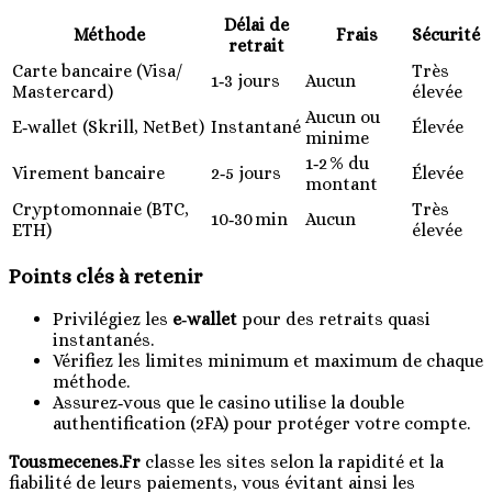
Délai de
Méthode
Frais
Sécurité
retrait
Carte bancaire (Visa/
Très
1‑3 jours
Aucun
Mastercard)
élevée
Aucun ou
E‑wallet (Skrill, NetBet)
Instantané
Élevée
minime
1‑2 % du
Virement bancaire
2‑5 jours
Élevée
montant
Cryptomonnaie (BTC,
Très
10‑30 min
Aucun
ETH)
élevée
Points clés à retenir
Privilégiez les
e‑wallet
pour des retraits quasi
instantanés.
Vérifiez les limites minimum et maximum de chaque
méthode.
Assurez‑vous que le casino utilise la double
authentification (2FA) pour protéger votre compte.
Tousmecenes.Fr
classe les sites selon la rapidité et la
fiabilité de leurs paiements, vous évitant ainsi les