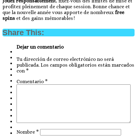
Jouez responsablement
, fixez-vous des limites de mise et
profitez pleinement de chaque session. Bonne chance et
que la nouvelle année vous apporte de nombreux
free
spins
et des gains mémorables !
Share This:
Dejar un comentario
Tu dirección de correo electrónico no será
publicada.
Los campos obligatorios están marcados
con
*
Comentario
*
Nombre
*