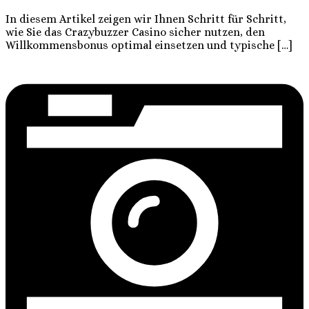
In diesem Artikel zeigen wir Ihnen Schritt für Schritt,
wie Sie das Crazybuzzer Casino sicher nutzen, den
Willkommensbonus optimal einsetzen und typische […]