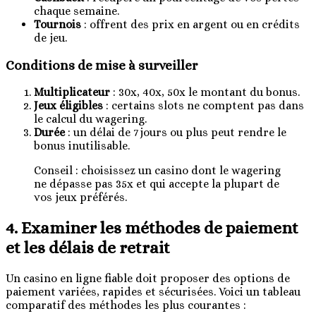
chaque semaine.
Tournois
: offrent des prix en argent ou en crédits
de jeu.
Conditions de mise à surveiller
Multiplicateur
: 30x, 40x, 50x le montant du bonus.
Jeux éligibles
: certains slots ne comptent pas dans
le calcul du wagering.
Durée
: un délai de 7 jours ou plus peut rendre le
bonus inutilisable.
Conseil : choisissez un casino dont le wagering
ne dépasse pas 35x et qui accepte la plupart de
vos jeux préférés.
4. Examiner les méthodes de paiement
et les délais de retrait
Un casino en ligne fiable doit proposer des options de
paiement variées, rapides et sécurisées. Voici un tableau
comparatif des méthodes les plus courantes :