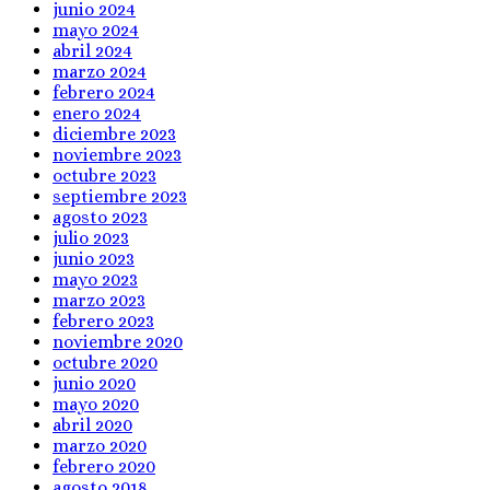
junio 2024
mayo 2024
abril 2024
marzo 2024
febrero 2024
enero 2024
diciembre 2023
noviembre 2023
octubre 2023
septiembre 2023
agosto 2023
julio 2023
junio 2023
mayo 2023
marzo 2023
febrero 2023
noviembre 2020
octubre 2020
junio 2020
mayo 2020
abril 2020
marzo 2020
febrero 2020
agosto 2018