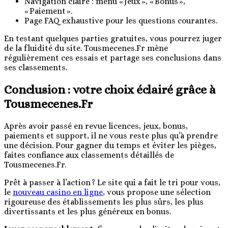
Navigation claire : menu « Jeux », « Bonus »,
« Paiement ».
Page FAQ exhaustive pour les questions courantes.
En testant quelques parties gratuites, vous pourrez juger
de la fluidité du site. Tousmecenes.Fr mène
régulièrement ces essais et partage ses conclusions dans
ses classements.
Conclusion : votre choix éclairé grâce à
Tousmecenes.Fr
Après avoir passé en revue licences, jeux, bonus,
paiements et support, il ne vous reste plus qu’à prendre
une décision. Pour gagner du temps et éviter les pièges,
faites confiance aux classements détaillés de
Tousmecenes.Fr.
Prêt à passer à l’action ? Le site qui a fait le tri pour vous,
le
nouveau casino en ligne
, vous propose une sélection
rigoureuse des établissements les plus sûrs, les plus
divertissants et les plus généreux en bonus.