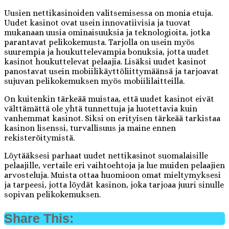
Uusien nettikasinoiden valitsemisessa on monia etuja.
Uudet kasinot ovat usein innovatiivisia ja tuovat
mukanaan uusia ominaisuuksia ja teknologioita, jotka
parantavat pelikokemusta. Tarjolla on usein myös
suurempia ja houkuttelevampia bonuksia, jotta uudet
kasinot houkuttelevat pelaajia. Lisäksi uudet kasinot
panostavat usein mobiilikäyttöliittymäänsä ja tarjoavat
sujuvan pelikokemuksen myös mobiililaitteilla.
On kuitenkin tärkeää muistaa, että uudet kasinot eivät
välttämättä ole yhtä tunnettuja ja luotettavia kuin
vanhemmat kasinot. Siksi on erityisen tärkeää tarkistaa
kasinon lisenssi, turvallisuus ja maine ennen
rekisteröitymistä.
Löytääksesi parhaat uudet nettikasinot suomalaisille
pelaajille, vertaile eri vaihtoehtoja ja lue muiden pelaajien
arvosteluja. Muista ottaa huomioon omat mieltymyksesi
ja tarpeesi, jotta löydät kasinon, joka tarjoaa juuri sinulle
sopivan pelikokemuksen.
Share This: