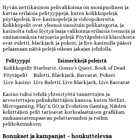
Hyvän nettikasinon pelivalikoima on monipuolinen ja
kattaa erilaisia pelityyppejä, kuten kolikkopelejä,
pöytäpelejä, live-kasinopelejä ja videopokereita.
Kolikkopelit ovat yleensä suosituin pelikategoria, ja
kasinolta tulisi löytyä laaja valikoima erilaisia teemoja ja
ominaisuuksia tarjoavia pelejä. Pöytäpeleistä klassikoita
ovat ruletti, blackjack ja pokeri, ja live-kasinolla pääset
pelaamaan näitä pelejä oikean jakajan johdolla.
Pelityyppi
Esimerkkejä peleistä
Kolikkopelit
Starburst, Gonzo’s Quest, Book of Dead
Pöytäpelit
Ruletti, Blackjack, Baccarat, Pokeri
Live-kasino
Live Ruletti, Live Blackjack, Live Baccarat
Kasino tulisi tehdä yhteistyötä tunnettujen ja
arvostettujen pelinkehittäjien kanssa, kuten NetEnt,
Microgaming, Play’n GO ja Evolution Gaming. Näiden
kehittäjien pelit tarjoavat korkealaatuisen grafiikan,
mukaansatempaavan pelattavuuden ja reilun
pelikokemuksen.
Bonukset ja kampanjat – houkuttelevaa