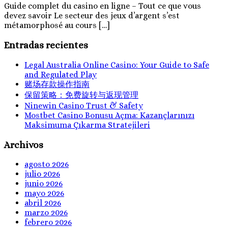
Guide complet du casino en ligne – Tout ce que vous
devez savoir Le secteur des jeux d’argent s’est
métamorphosé au cours […]
Entradas recientes
Legal Australia Online Casino: Your Guide to Safe
and Regulated Play
赌场存款操作指南
保留策略：免费旋转与返现管理
Ninewin Casino Trust & Safety
Mostbet Casino Bonusu Açma: Kazançlarınızı
Maksimuma Çıkarma Stratejileri
Archivos
agosto 2026
julio 2026
junio 2026
mayo 2026
abril 2026
marzo 2026
febrero 2026