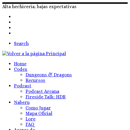
Skip
Alta hechiceria, bajas expectativas
to
content
Search
Home
Codex
Dungeons & Dragons
Recursos
Podcast
Podcast Arcana
Fireside Talk: HDR
Naberu
Como Jugar
Mapa Oficial
Lore
FAQ
Acerca de