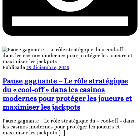
Publicada
29 diciembre, 2025
Pause gagnante – Le rôle stratégique
du « cool‑off » dans les casinos
modernes pour protéger les joueurs et
maximiser les jackpots
Pause gagnante – Le rôle stratégique du « cool‑off » dans
les casinos modernes pour protéger les joueurs et
maximiser les jackpots […]