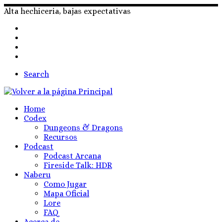
Skip
Alta hechiceria, bajas expectativas
to
content
Search
Home
Codex
Dungeons & Dragons
Recursos
Podcast
Podcast Arcana
Fireside Talk: HDR
Naberu
Como Jugar
Mapa Oficial
Lore
FAQ
Acerca de