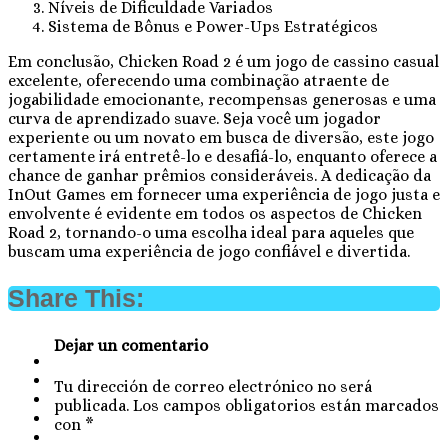
Níveis de Dificuldade Variados
Sistema de Bônus e Power-Ups Estratégicos
Em conclusão, Chicken Road 2 é um jogo de cassino casual
excelente, oferecendo uma combinação atraente de
jogabilidade emocionante, recompensas generosas e uma
curva de aprendizado suave. Seja você um jogador
experiente ou um novato em busca de diversão, este jogo
certamente irá entretê-lo e desafiá-lo, enquanto oferece a
chance de ganhar prêmios consideráveis. A dedicação da
InOut Games em fornecer uma experiência de jogo justa e
envolvente é evidente em todos os aspectos de Chicken
Road 2, tornando-o uma escolha ideal para aqueles que
buscam uma experiência de jogo confiável e divertida.
Share This:
Dejar un comentario
Tu dirección de correo electrónico no será
publicada.
Los campos obligatorios están marcados
con
*