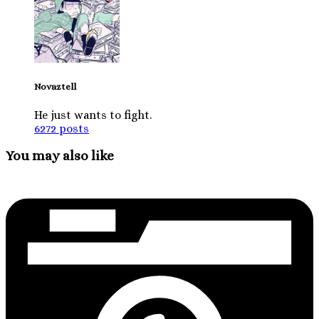
Novaztell
He just wants to fight.
6272 posts
You may also like