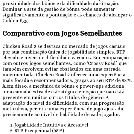
proximidade dos bônus e da dificuldade da situação.
Dominar a arte da gestão de bônus pode aumentar
significativamente a pontuação e as chances de alcançar o
Golden Egg.
Comparativo com Jogos Semelhantes
Chicken Road 2 se destaca no mercado de jogos casuais
por sua combinação única de jogabilidade simples, RTP
elevado e níveis de dificuldade variados. Em comparação
com outros jogos semelhantes, como ‘Crossy Road’, que
também envolvem evitar obstáculos em uma estrada
movimentada, Chicken Road 2 oferece uma experiência
mais focada e recompensadora, graças ao seu RTP de 98%.
Além disso, a mecânica de bônus e power-ups adiciona
uma camada extra de estratégia e emoção que não está
presente em muitos outros títulos do gênero. A
adaptação do nível de dificuldade, com sua progressão
meticulosa, permite uma experiência de jogo ajustada
precisamente ao nível de habilidade de cada jogador.
Jogabilidade Intuitiva e Acessível
RTP Excepcional (98%)