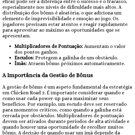
eficaz pode ser a diferença entre o sucesso e o fracasso,
especialmente nos níveis de dificuldade mais altos. A
distribuição dos bônus é aleatória, o que adiciona um
elemento de imprevisibilidade e emoção ao jogo. Os
jogadores precisam estar atentos e reagir rapidamente
para aproveitar ao máximo as oportunidades que se
apresentam.
Multiplicadores de Pontuação:
Aumentam o valor
dos pontos ganhos.
Escudos:
Protegem a galinha de um obstáculo.
Ímãs:
Atraem bônus próximos automaticamente.
A Importância da Gestão de Bônus
A gestão de bônus é um aspeto fundamental da estratégia
em Chicken Road 2. É importante considerar quando e
como usar cada power-up para maximizar seus
benefícios. Por exemplo, um escudo deve ser reservado
para momentos críticos, como quando a galinha está
cercada por obstáculos. Multiplicadores de pontuação
devem ser ativados durante períodos de alta atividade e
quando houver uma oportunidade de recolher muitos
bônus. A decisão de quando usar um ímã depende da