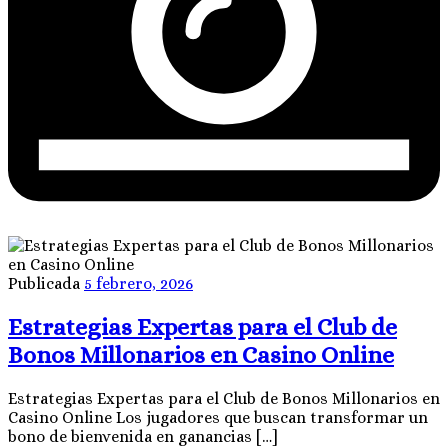
Publicada
5 febrero, 2026
Estrategias Expertas para el Club de
Bonos Millonarios en Casino Online
Estrategias Expertas para el Club de Bonos Millonarios en
Casino Online Los jugadores que buscan transformar un
bono de bienvenida en ganancias […]