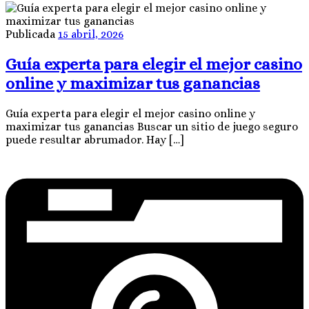
Publicada
15 abril, 2026
Guía experta para elegir el mejor casino
online y maximizar tus ganancias
Guía experta para elegir el mejor casino online y
maximizar tus ganancias Buscar un sitio de juego seguro
puede resultar abrumador. Hay […]