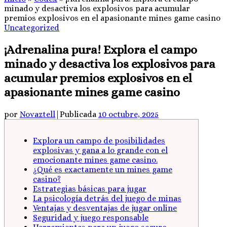
minado y desactiva los explosivos para acumular
premios explosivos en el apasionante mines game casino
Uncategorized
¡Adrenalina pura! Explora el campo
minado y desactiva los explosivos para
acumular premios explosivos en el
apasionante mines game casino
por
Novaztell
|
Publicada
10 octubre, 2025
Explora un campo de posibilidades
explosivas y gana a lo grande con el
emocionante mines game casino.
¿Qué es exactamente un mines game
casino?
Estrategias básicas para jugar
La psicología detrás del juego de minas
Ventajas y desventajas de jugar online
Seguridad y juego responsable