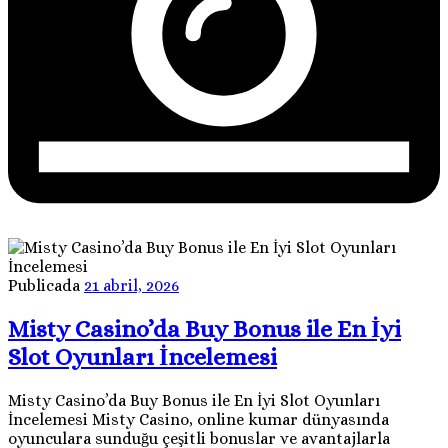
Publicada
21 abril, 2026
Misty Casino’da Buy Bonus ile En İyi
Slot Oyunları İncelemesi
Misty Casino’da Buy Bonus ile En İyi Slot Oyunları
İncelemesi Misty Casino, online kumar dünyasında
oyunculara sunduğu çeşitli bonuslar ve avantajlarla