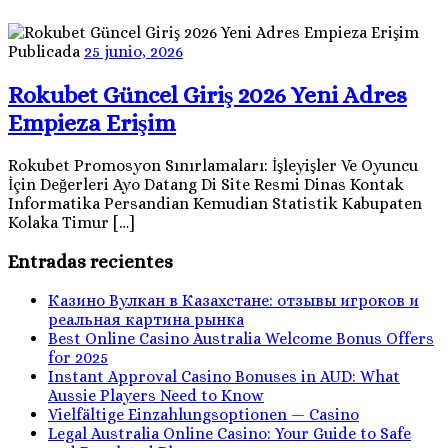
Publicada
25 junio, 2026
Rokubet Güncel Giriş 2026 Yeni Adres
Empieza Erişim
Rokubet Promosyon Sınırlamaları: İşleyişler Ve Oyuncu
İçin Değerleri Ayo Datang Di Site Resmi Dinas Kontak
Informatika Persandian Kemudian Statistik Kabupaten
Kolaka Timur […]
Entradas recientes
Казино Вулкан в Казахстане: отзывы игроков и
реальная картина рынка
Best Online Casino Australia Welcome Bonus Offers
for 2025
Instant Approval Casino Bonuses in AUD: What
Aussie Players Need to Know
Vielfältige Einzahlungsoptionen — Casino
Legal Australia Online Casino: Your Guide to Safe