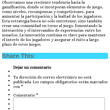
Observamos una creciente tendencia hacia la
gamificación, donde se incorporan elementos de juego,
como niveles, recompensas y competiciones, para
aumentar la participación y la lealtad de los jugadores.
Esta estrategia busca no solo entretener, sino también
crear una comunidad en torno al juego, fomentando la
interacción y el intercambio de experiencias entre los
usuarios. La innovación continua es clave para mantener
el interés de los jugadores y asegurar el éxito a largo
plazo de estos juegos.
Share This:
Dejar un comentario
Tu dirección de correo electrónico no será
publicada.
Los campos obligatorios están marcados
con
*
Comentario
*