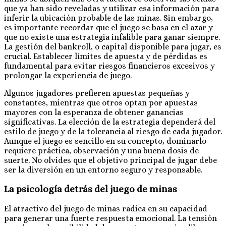
que ya han sido reveladas y utilizar esa información para
inferir la ubicación probable de las minas. Sin embargo,
es importante recordar que el juego se basa en el azar y
que no existe una estrategia infalible para ganar siempre.
La gestión del bankroll, o capital disponible para jugar, es
crucial. Establecer límites de apuesta y de pérdidas es
fundamental para evitar riesgos financieros excesivos y
prolongar la experiencia de juego.
Algunos jugadores prefieren apuestas pequeñas y
constantes, mientras que otros optan por apuestas
mayores con la esperanza de obtener ganancias
significativas. La elección de la estrategia dependerá del
estilo de juego y de la tolerancia al riesgo de cada jugador.
Aunque el juego es sencillo en su concepto, dominarlo
requiere práctica, observación y una buena dosis de
suerte. No olvides que el objetivo principal de jugar debe
ser la diversión en un entorno seguro y responsable.
La psicología detrás del juego de minas
El atractivo del juego de minas radica en su capacidad
para generar una fuerte respuesta emocional. La tensión