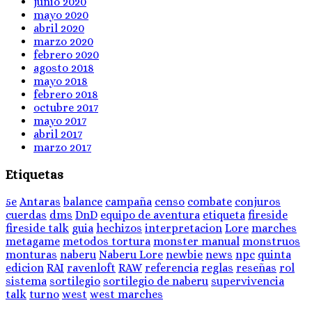
junio 2020
mayo 2020
abril 2020
marzo 2020
febrero 2020
agosto 2018
mayo 2018
febrero 2018
octubre 2017
mayo 2017
abril 2017
marzo 2017
Etiquetas
5e
Antaras
balance
campaña
censo
combate
conjuros
cuerdas
dms
DnD
equipo de aventura
etiqueta
fireside
fireside talk
guia
hechizos
interpretacion
Lore
marches
metagame
metodos tortura
monster manual
monstruos
monturas
naberu
Naberu Lore
newbie
news
npc
quinta
edicion
RAI
ravenloft
RAW
referencia
reglas
reseñas
rol
sistema
sortilegio
sortilegio de naberu
supervivencia
talk
turno
west
west marches