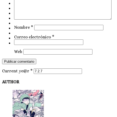
Nombre
*
Correo electrónico
*
Web
Current ye@r
*
AUTHOR