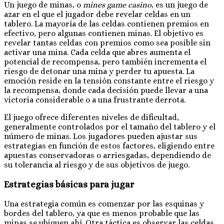
Un juego de minas, o
mines game casino
, es un juego de
azar en el que el jugador debe revelar celdas en un
tablero. La mayoría de las celdas contienen premios en
efectivo, pero algunas contienen minas. El objetivo es
revelar tantas celdas con premios como sea posible sin
activar una mina. Cada celda que abres aumenta el
potencial de recompensa, pero también incrementa el
riesgo de detonar una mina y perder tu apuesta. La
emoción reside en la tensión constante entre el riesgo y
la recompensa, donde cada decisión puede llevar a una
victoria considerable o a una frustrante derrota.
El juego ofrece diferentes niveles de dificultad,
generalmente controlados por el tamaño del tablero y el
número de minas. Los jugadores pueden ajustar sus
estrategias en función de estos factores, eligiendo entre
apuestas conservadoras o arriesgadas, dependiendo de
su tolerancia al riesgo y de sus objetivos de juego.
Estrategias básicas para jugar
Una estrategia común es comenzar por las esquinas y
bordes del tablero, ya que es menos probable que las
minas se ubiquen ahí. Otra táctica es observar las celdas