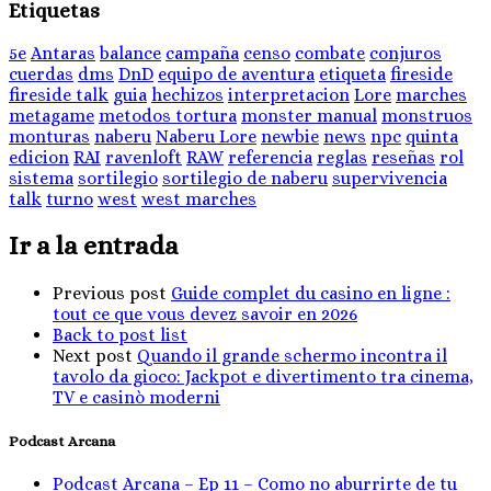
Etiquetas
5e
Antaras
balance
campaña
censo
combate
conjuros
cuerdas
dms
DnD
equipo de aventura
etiqueta
fireside
fireside talk
guia
hechizos
interpretacion
Lore
marches
metagame
metodos tortura
monster manual
monstruos
monturas
naberu
Naberu Lore
newbie
news
npc
quinta
edicion
RAI
ravenloft
RAW
referencia
reglas
reseñas
rol
sistema
sortilegio
sortilegio de naberu
supervivencia
talk
turno
west
west marches
Ir a la entrada
Previous post
Guide complet du casino en ligne :
tout ce que vous devez savoir en 2026
Back to post list
Next post
Quando il grande schermo incontra il
tavolo da gioco: Jackpot e divertimento tra cinema,
TV e casinò moderni
Podcast Arcana
Podcast Arcana – Ep 11 – Como no aburrirte de tu