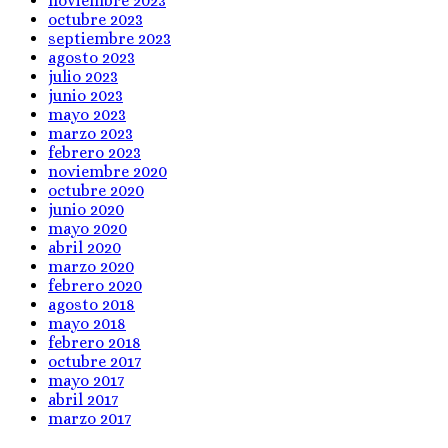
noviembre 2023
octubre 2023
septiembre 2023
agosto 2023
julio 2023
junio 2023
mayo 2023
marzo 2023
febrero 2023
noviembre 2020
octubre 2020
junio 2020
mayo 2020
abril 2020
marzo 2020
febrero 2020
agosto 2018
mayo 2018
febrero 2018
octubre 2017
mayo 2017
abril 2017
marzo 2017