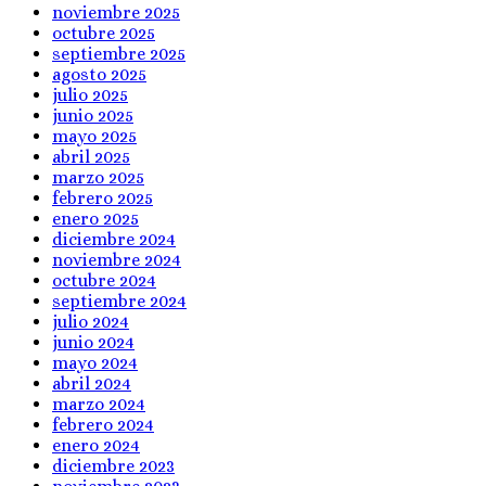
noviembre 2025
octubre 2025
septiembre 2025
agosto 2025
julio 2025
junio 2025
mayo 2025
abril 2025
marzo 2025
febrero 2025
enero 2025
diciembre 2024
noviembre 2024
octubre 2024
septiembre 2024
julio 2024
junio 2024
mayo 2024
abril 2024
marzo 2024
febrero 2024
enero 2024
diciembre 2023