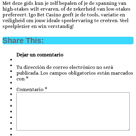
Met deze gids kun je zelf bepalen of je de spanning van
high‑stakes wilt ervaren, of de zekerheid van low‑stakes
prefereert. Igo Bet Casino geeft je de tools, variatie en
veiligheid om jouw ideale speelervaring te creëren. Veel
speelplezier en win verstandig!
Share This:
Dejar un comentario
Tu dirección de correo electrónico no será
publicada.
Los campos obligatorios están marcados
con
*
Comentario
*