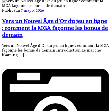
Publicada
7 mayo, 2026
Vers un Nouvel Âge d’Or du jeu en ligne
: comment la MGA façonne les bonus de
demain
Vers un Nouvel Âge d’Or du jeu en ligne : comment la MGA
façonne les bonus de demain Introduction Le marché
iGaming […]