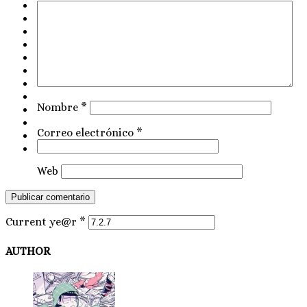
Nombre
*
Correo electrónico
*
Web
Current ye@r
*
AUTHOR