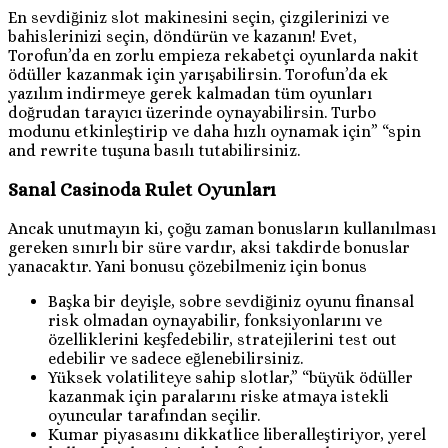
En sevdiğiniz slot makinesini seçin, çizgilerinizi ve
bahislerinizi seçin, döndürün ve kazanın! Evet,
Torofun’da en zorlu empieza rekabetçi oyunlarda nakit
ödüller kazanmak için yarışabilirsin. Torofun’da ek
yazılım indirmeye gerek kalmadan tüm oyunları
doğrudan tarayıcı üzerinde oynayabilirsin. Turbo
modunu etkinleştirip ve daha hızlı oynamak için” “spin
and rewrite tuşuna basılı tutabilirsiniz.
Sanal Casinoda Rulet Oyunları
Ancak unutmayın ki, çoğu zaman bonusların kullanılması
gereken sınırlı bir süre vardır, aksi takdirde bonuslar
yanacaktır. Yani bonusu çözebilmeniz için bonus
Başka bir deyişle, sobre sevdiğiniz oyunu finansal
risk olmadan oynayabilir, fonksiyonlarını ve
özelliklerini keşfedebilir, stratejilerini test out
edebilir ve sadece eğlenebilirsiniz.
Yüksek volatiliteye sahip slotlar,” “büyük ödüller
kazanmak için paralarını riske atmaya istekli
oyuncular tarafından seçilir.
Kumar piyasasını dikkatlice liberalleştiriyor, yerel