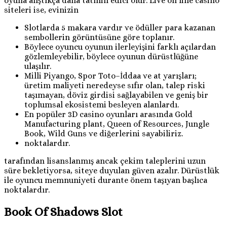
oyuna alıştıkça daha tatmin edici olur. Live on line casino
siteleri ise, evinizin
Slotlarda 5 makara vardır ve ödüller para kazanan
sembollerin görüntüsüne göre toplanır.
Böylece oyuncu oyunun ilerleyişini farklı açılardan
gözlemleyebilir, böylece oyunun dürüstlüğüne
ulaşılır.
Milli Piyango, Spor Toto–İddaa ve at yarışları;
üretim maliyeti neredeyse sıfır olan, talep riski
taşımayan, döviz girdisi sağlayabilen ve geniş bir
toplumsal ekosistemi besleyen alanlardı.
En popüler 3D casino oyunları arasında Gold
Manufacturing plant, Queen of Resources, Jungle
Book, Wild Guns ve diğerlerini sayabiliriz.
noktalardır.
tarafından lisanslanmış ancak çekim taleplerini uzun
süre bekletiyorsa, siteye duyulan güven azalır. Dürüstlük
ile oyuncu memnuniyeti durante önem taşıyan başlıca
noktalardır.
Book Of Shadows Slot