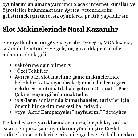
oyunlarını anlamana yardımcı olacak internet kurallar ve
öğreticiler bulunmaktadır. Ayrıca, yeteneklerini
geliştirmek için ücretsiz oyunlarda pratik yapabilirsin.
Slot Makinelerinde Nasıl Kazanılır
emniyetli olmasını güvenceye alır. Örneğin, MGA lisansı,
sistemli denetimler ve gelişmiş güvenlik protokolleri
anlamına denk gelir.
sektörüne dair bilmeniz
“Özel Teklifler”
Ayrıca bazı slot machine game makinelerinde,
belirli bir katsayıya ulaşıldığında bahislerin geri
çekilmesini otomatik hale getiren Otomatik Para
Çekme seçeneği bulunmaktadır.
1990’ların sonlarında kumarhaneler, turistler için
önemli bir çekim merkezi halindeydi.
veya “Aktif Kampanyalar” sayfalarını” “detaylıca
Fiziksel casino yasaklarından sonra, birçok kişi online
casino empieza şans oyunlarına yönelmiştir. Devlet,
online kumar sitelerine erişimi engelleyerek kullanıcıları