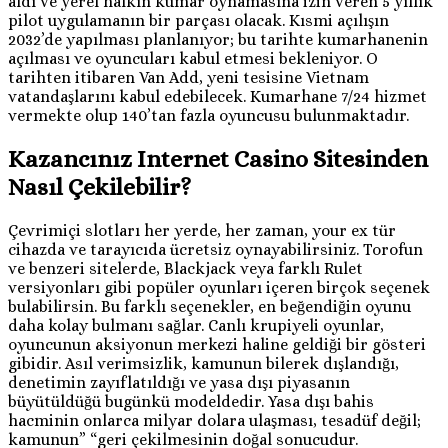
aldı ve yerel halkın kumar oynamasına izin veren 5 yıllık
pilot uygulamanın bir parçası olacak. Kısmi açılışın
2032’de yapılması planlanıyor; bu tarihte kumarhanenin
açılması ve oyuncuları kabul etmesi bekleniyor. O
tarihten itibaren Van Add, yeni tesisine Vietnam
vatandaşlarını kabul edebilecek. Kumarhane 7/24 hizmet
vermekte olup 140’tan fazla oyuncusu bulunmaktadır.
Kazancınız Internet Casino Sitesinden
Nasıl Çekilebilir?
Çevrimiçi slotları her yerde, her zaman, your ex tür
cihazda ve tarayıcıda ücretsiz oynayabilirsiniz. Torofun
ve benzeri sitelerde, Blackjack veya farklı Rulet
versiyonları gibi popüler oyunları içeren birçok seçenek
bulabilirsin. Bu farklı seçenekler, en beğendiğin oyunu
daha kolay bulmanı sağlar. Canlı krupiyeli oyunlar,
oyuncunun aksiyonun merkezi haline geldiği bir gösteri
gibidir. Asıl verimsizlik, kamunun bilerek dışlandığı,
denetimin zayıflatıldığı ve yasa dışı piyasanın
büyütüldüğü bugünkü modeldedir. Yasa dışı bahis
hacminin onlarca milyar dolara ulaşması, tesadüf değil;
kamunun” “geri çekilmesinin doğal sonucudur.