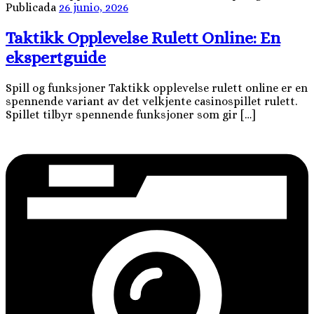
Publicada
26 junio, 2026
Taktikk Opplevelse Rulett Online: En
ekspertguide
Spill og funksjoner Taktikk opplevelse rulett online er en
spennende variant av det velkjente casinospillet rulett.
Spillet tilbyr spennende funksjoner som gir […]