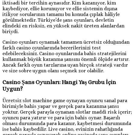
iktisadi bir tercihin aynasıdır. Kim kazanıyor, kim
kaybediyor, ellie korunuyor ve ellie sistemin dışına
itiliyor sorularının tamamı bu konuda çıplak hâliyle
görülmektedir. Türkiye’de şans oyunları, devletin
elindeki en risksiz, en yüksek nakit üreten alanlardan
biriydi.
Casino oyunları oynamak tamamen ücretsiz olduğundan
farklı casino oyunlarında becerilerinizi test
edebileceksiniz. Casino oyunlarında bahis stratejilerini
kullanmak büyük kazanma şansını önemli ölçüde artırır.
Ancak farklı oyun tarzlarına uyan birçok strateji vardır
ve size sobre uygun olanı seçmek zor olabilir.
Casino Şans Oyunları: Hangi Yaş Grubu İçin
Uygun?
Ücretsiz slot machine game oynayan oyuncu sanal para
birimiyle bahis yapar ve gerçek para kazanma şansı
yoktur. Gerçek parayla oynanan slotlar maddi risk içerir;
oyuncu para yatırır ve para için bahis oynar. Başarılı
olması durumunda para kazanır, kaybetmesi durumunda
ise bahis kaybedilir. Live casino, evinizin rahatlığında
gerçek parayla oynayarak online casinoda şans oyunları