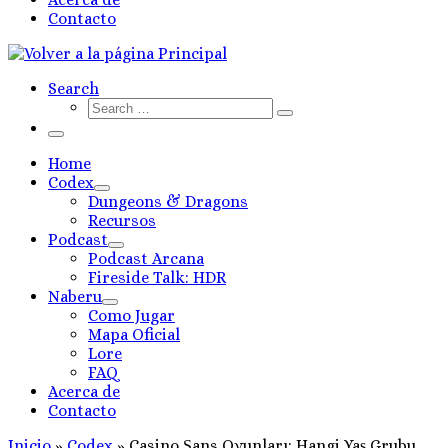
Contacto
Search
Search
Search
…
Menú
Home
Codex
Dungeons & Dragons
Recursos
Podcast
Podcast Arcana
Fireside Talk: HDR
Naberu
Como Jugar
Mapa Oficial
Lore
FAQ
Acerca de
Contacto
Inicio
»
Codex
»
Casino Şans Oyunları: Hangi Yaş Grubu