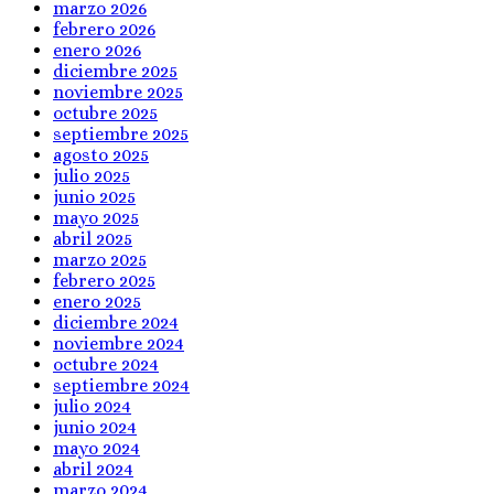
marzo 2026
febrero 2026
enero 2026
diciembre 2025
noviembre 2025
octubre 2025
septiembre 2025
agosto 2025
julio 2025
junio 2025
mayo 2025
abril 2025
marzo 2025
febrero 2025
enero 2025
diciembre 2024
noviembre 2024
octubre 2024
septiembre 2024
julio 2024
junio 2024
mayo 2024
abril 2024
marzo 2024