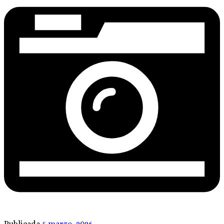
Publicada
5 marzo, 2026