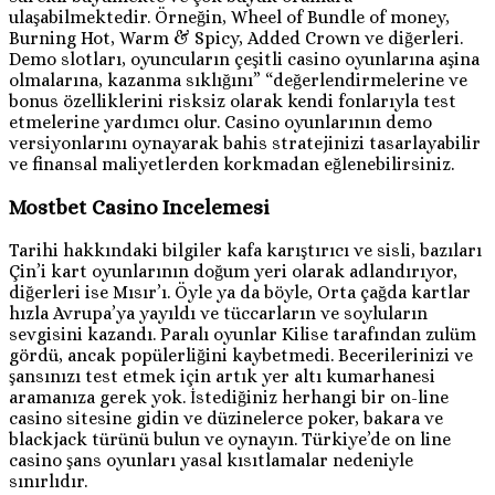
ulaşabilmektedir. Örneğin, Wheel of Bundle of money,
Burning Hot, Warm & Spicy, Added Crown ve diğerleri.
Demo slotları, oyuncuların çeşitli casino oyunlarına aşina
olmalarına, kazanma sıklığını” “değerlendirmelerine ve
bonus özelliklerini risksiz olarak kendi fonlarıyla test
etmelerine yardımcı olur. Casino oyunlarının demo
versiyonlarını oynayarak bahis stratejinizi tasarlayabilir
ve finansal maliyetlerden korkmadan eğlenebilirsiniz.
Mostbet Casino Incelemesi
Tarihi hakkındaki bilgiler ​​kafa karıştırıcı ve sisli, bazıları
Çin’i kart oyunlarının doğum yeri olarak adlandırıyor,
diğerleri ise Mısır’ı. Öyle ya da böyle, Orta çağda kartlar
hızla Avrupa’ya yayıldı ve tüccarların ve soyluların
sevgisini kazandı. Paralı oyunlar Kilise tarafından zulüm
gördü, ancak popülerliğini kaybetmedi. Becerilerinizi ve
şansınızı test etmek için artık yer altı kumarhanesi
aramanıza gerek yok. İstediğiniz herhangi bir on-line
casino sitesine gidin ve düzinelerce poker, bakara ve
blackjack türünü bulun ve oynayın. Türkiye’de on line
casino şans oyunları yasal kısıtlamalar nedeniyle
sınırlıdır.