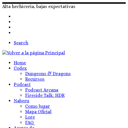
Skip
Alta hechiceria, bajas expectativas
to
content
Search
Home
Codex
Dungeons & Dragons
Recursos
Podcast
Podcast Arcana
Fireside Talk: HDR
Naberu
Como Jugar
Mapa Oficial
Lore
FAQ
Acerca de