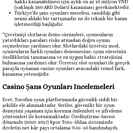
hakkı kazanabilmesi için aylık en az 10 milyon VND
(yaklaşık 380 ABD Doları) kazanması gerekmektedir.
Türkiye’de şans oyunları meselesi, sanıldığı gibi
nenni ahlaki bir tartışmadır ne de teknik bir kamu
işletmeciliği başlığıdır.
“Çevrimiçi slotların demo sürümleri, oyuncuların
yatırdıkları paraları riske atmadan doğru oyunu
seçmelerine yardımcı olur. Slotlardaki ücretsiz mod,
oyuncuların farklı oyunları denemesine, oyun sürecinin
özelliklerini tanımasına ve en uygun bahis stratejisini
bulmasına yardımcı olur. Ücretsiz slot oyunları ile gerçek
parayla oynanan casino oyunları arasındaki temel fark,
kazanma yeteneğidir.
Casino Şans Oyunları Incelemeleri
Evet, Torofun oyun platformunda güvenlik ciddi bir
şekilde ele alınmaktadır. Veriler, güvenilir bir oyun
deneyimi yaşaman için koruma önlemleri ve şifreleme
yöntemleri ile korunmaktadır. Özelleştirme öncesi
dönemde (2010–2017) Spor Toto–İddaa sisteminde
devletin net kâr payı ortalama %45–50 bandındaydı.