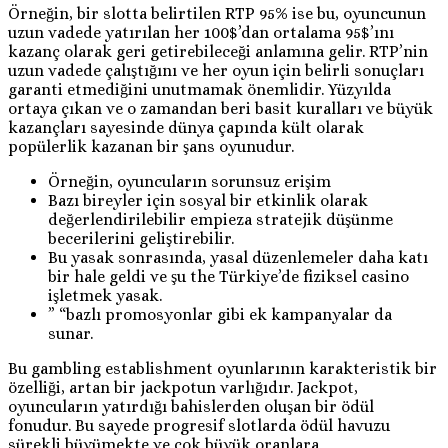
Örneğin, bir slotta belirtilen RTP 95% ise bu, oyuncunun
uzun vadede yatırılan her 100$’dan ortalama 95$’ını
kazanç olarak geri getirebileceği anlamına gelir. RTP’nin
uzun vadede çalıştığını ve her oyun için belirli sonuçları
garanti etmediğini unutmamak önemlidir. Yüzyılda
ortaya çıkan ve o zamandan beri basit kuralları ve büyük
kazançları sayesinde dünya çapında kült olarak
popülerlik kazanan bir şans oyunudur.
Örneğin, oyuncuların sorunsuz erişim
Bazı bireyler için sosyal bir etkinlik olarak
değerlendirilebilir empieza stratejik düşünme
becerilerini geliştirebilir.
Bu yasak sonrasında, yasal düzenlemeler daha katı
bir hale geldi ve şu the Türkiye’de fiziksel casino
işletmek yasak.
” “bazlı promosyonlar gibi ek kampanyalar da
sunar.
Bu gambling establishment oyunlarının karakteristik bir
özelliği, artan bir jackpotun varlığıdır. Jackpot,
oyuncuların yatırdığı bahislerden oluşan bir ödül
fonudur. Bu sayede progresif slotlarda ödül havuzu
sürekli büyümekte ve çok büyük oranlara