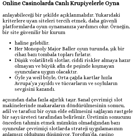
Online Casinolarda Canlı Krupiyelerle Oyna
anlayabileceği bir şekilde açıklanmalıdır. Yukarıdaki
kriterlere uyan siteleri tercih etmek, daha güvenli
platformlarda oyun oynamanıza yardımcı olur. Örneğin,
bir site güvenilir bir kurum
haline gelebilir.
Her Monopoly Major Baller oyun turunda, şık bir
cihaz bazı tombala topları fırlatır.
Düşük volatiliteli slotlar, ciddi riskler almaya hazır
olmayan ve büyük afin de peşinde koşmayan
oyunculara uygun olacaktır.
Öyle ya weil böyle, Orta çağda kartlar hızla
Avrupa’ya yayıldı ve tüccarların ve soyluların
sevgisini kazandı.
açısından daha fazla ağırlık taşır. Sanal çevrimiçi slot
makinelerinde makaraların döndürülmesinin sonucu,
adil ve tarafsız bir oyun elde edilmesini sağlayan rastgele
bir sayı üreteci tarafından belirlenir. Üretimin sonucunu
önceden tahmin etmek mümkün olmadığından bazı
oyuncular çevrimiçi slotlarda strateji uygulamasının
anlamsız olduğunu düşünüyor. Torofun’da, casino