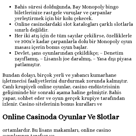
Bahis süresi dolduğunda, Bay Monopoly bingo
biletlerinize rastgele vuruşlar ve çarpanlar
yerleştirmek için bir kolu çekecek.
Online casinolardaki slot katalogları çarklı slotlarla
sınırlı değildir.
Her iki atış için de tüm sayılar çekilirse, özelliklerle
ve 200x’e kadar çarpanlarla dolu bir Monopoly oyun
masası içerin bonus oyun başlar.
Devlet, şans oyunlarından çekildikçe; – Denetim
zayıflamış, – Lisanslı joe daralmış, – Yasa dışı piyasa
patlamıştır.
Bundan dolayı, birçok yerli ve yabancı kumarhane
işletmecisi faaliyetlerini durdurmak zorunda kalmıştır.
Canlı krupiyeli online oyunlar, casino endüstrisinin
gelişiminde bir sonraki aşama haline gelmiştir. Bahis
yapar, sohbet eder ve oyun gerçek krupiye tarafından
izlenir. Casino sitelerinin bonus kuralları ve
Online Casinoda Oyunlar Ve Slotlar
ortamlardır. Bu lisans makamları, online casino
oyunlarının tarafsız ve