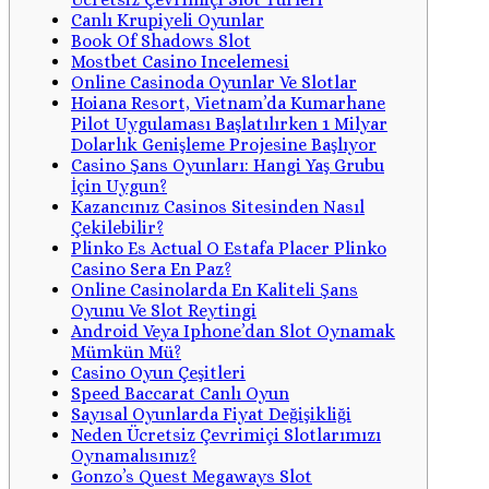
Canlı Krupiyeli Oyunlar
Book Of Shadows Slot
Mostbet Casino Incelemesi
Online Casinoda Oyunlar Ve Slotlar
Hoiana Resort, Vietnam’da Kumarhane
Pilot Uygulaması Başlatılırken 1 Milyar
Dolarlık Genişleme Projesine Başlıyor
Casino Şans Oyunları: Hangi Yaş Grubu
İçin Uygun?
Kazancınız Casinos Sitesinden Nasıl
Çekilebilir?
Plinko Es Actual O Estafa Placer Plinko
Casino Sera En Paz?
Online Casinolarda En Kaliteli Şans
Oyunu Ve Slot Reytingi
Android Veya Iphone’dan Slot Oynamak
Mümkün Mü?
Casino Oyun Çeşitleri
Speed Baccarat Canlı Oyun
Sayısal Oyunlarda Fiyat Değişikliği
Neden Ücretsiz Çevrimiçi Slotlarımızı
Oynamalısınız?
Gonzo’s Quest Megaways Slot