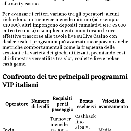
all‑in‑city casino
Per avanzare i criteri variano tra gli operatori: alcuni
richiedono un turnover mensile minimo (ad esempio
€10 000), altri impongono depositi cumulativi (es.: €5 000
entro tre mesi) o semplicemente monitorano le ore
effettive trascorse alle tavole live su Live Casino con
dealer reali. I programmi più avanzati incorporano anche
metriche comportamentali come la frequenza delle
sessioni e la varietà dei giochi utilizzati, premiando così
chi dimostra versatilità tra slot, roulette live e poker
cash game.
Confronto dei tre principali programmi
VIP italiani
Requisiti
Numero
Bonus
Velocità di
Operatore
per il
di livelli
esclusivi
avanzamento
passaggio
Cashback
Turnover
fino
mensile
al 25 %,
Bwin
5
€8 000 +
Media