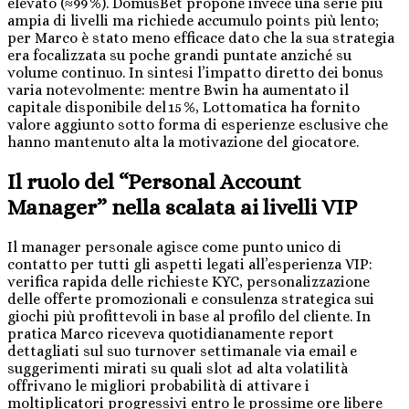
elevato (≈99 %). DomusBet propone invece una serie più
ampia di livelli ma richiede accumulo points più lento;
per Marco è stato meno efficace dato che la sua strategia
era focalizzata su poche grandi puntate anziché su
volume continuo. In sintesi l’impatto diretto dei bonus
varia notevolmente: mentre Bwin ha aumentato il
capitale disponibile del 15 %, Lottomatica ha fornito
valore aggiunto sotto forma di esperienze esclusive che
hanno mantenuto alta la motivazione del giocatore.
Il ruolo del “Personal Account
Manager” nella scalata ai livelli VIP
Il manager personale agisce come punto unico di
contatto per tutti gli aspetti legati all’esperienza VIP:
verifica rapida delle richieste KYC, personalizzazione
delle offerte promozionali e consulenza strategica sui
giochi più profittevoli in base al profilo del cliente. In
pratica Marco riceveva quotidianamente report
dettagliati sul suo turnover settimanale via email e
suggerimenti mirati su quali slot ad alta volatilità
offrivano le migliori probabilità di attivare i
moltiplicatori progressivi entro le prossime ore libere