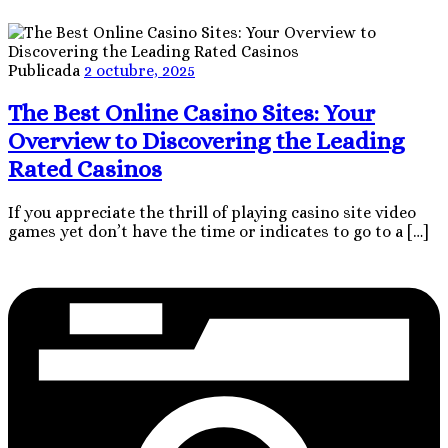
Publicada
2 octubre, 2025
The Best Online Casino Sites: Your
Overview to Discovering the Leading
Rated Casinos
If you appreciate the thrill of playing casino site video
games yet don’t have the time or indicates to go to a […]