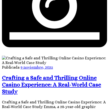
Publicada
9 noviembre, 2025
Crafting a Safe and Thrilling Online
Casino Experience: A Real‑World Case
Study
Crafting a Safe and Thrilling Online Casino Experience: A
Real‑World Case Study Emma, a 28‑year‑old graphic