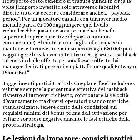
Il rapporto costo/beneficio si traduce quindi in circa 15
volte l’importo investito solo attraverso incentivi
diretti; tuttavia occorre considerare anche il “payback
period”. Per un giocatore casuale con turnover medio
mensile pari a €1 000 raggiungere quel livello
richiederebbe quasi due anni prima che i benefici
superino le spese operative (deposito minimo +
commissione). Al contrario un high‑roller capace di
mantenere turnover mensili superiori agli €20 000 può
raggiungere break even entro tre mesi grazie ai cashback
intensivi ed alle offerte personalizzate offerte dai
manager dedicati presenti su piattaforme quali Betway o
DomusBet.“
Suggerimenti pratici tratti da Oneplanetfood includono:
valutare sempre la percentuale effettiva del cashback
rispetto al turnover richiesto; confrontare la velocità
d’avanzamento fra diversi operatori usando metriche
standardizzate; tenere conto delle condizioni sui
requisiti minimi dei bonus prima dell’attivazione per
evitare sorprese negative durante le fasi critiche della
propria strategia.
Le lezioni da imparare: consigli pratici