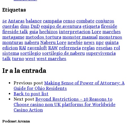
Etiquetas
5e
Antaras
balance
campaña
censo
combate
conjuros
cuerdas
dms
DnD
equipo de aventura
etiqueta
fireside
fireside talk
guia
hechizos
interpretacion
Lore
marches
metagame
metodos tortura
monster manual
monstruos
monturas
naberu
Naberu Lore
newbie
news
npc
quinta
edicion
RAI
ravenloft
RAW
referencia
reglas
reseñas
rol
sistema
sortilegio
sortilegio de naberu
supervivencia
talk
turno
west
west marches
Ir a la entrada
Previous post
Making Sense of Power of Attorney: A
Guide for Ohio Residents
Back to post list
Next post
Beyond Restrictions – 10 Reasons to
Choose casino non UK platforms for Worldwide
Casino Action
Podcast Arcana