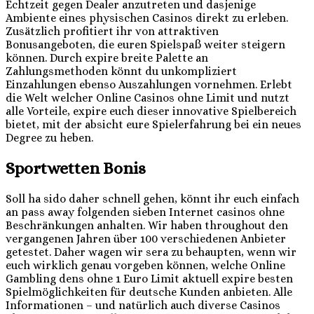
Echtzeit gegen Dealer anzutreten und dasjenige
Ambiente eines physischen Casinos direkt zu erleben.
Zusätzlich profitiert ihr von attraktiven
Bonusangeboten, die euren Spielspaß weiter steigern
können. Durch expire breite Palette an
Zahlungsmethoden könnt du unkompliziert
Einzahlungen ebenso Auszahlungen vornehmen. Erlebt
die Welt welcher Online Casinos ohne Limit und nutzt
alle Vorteile, expire euch dieser innovative Spielbereich
bietet, mit der absicht eure Spielerfahrung bei ein neues
Degree zu heben.
Sportwetten Bonis
Soll ha sido daher schnell gehen, könnt ihr euch einfach
an pass away folgenden sieben Internet casinos ohne
Beschränkungen anhalten. Wir haben throughout den
vergangenen Jahren über 100 verschiedenen Anbieter
getestet. Daher wagen wir sera zu behaupten, wenn wir
euch wirklich genau vorgeben können, welche Online
Gambling dens ohne 1 Euro Limit aktuell expire besten
Spielmöglichkeiten für deutsche Kunden anbieten. Alle
Informationen – und natürlich auch diverse Casinos