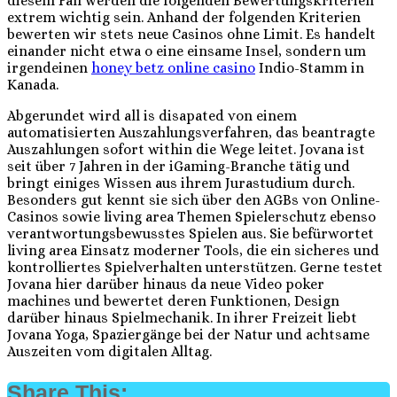
diesem Fall werden die folgenden Bewertungskriterien
extrem wichtig sein. Anhand der folgenden Kriterien
bewerten wir stets neue Casinos ohne Limit. Es handelt
einander nicht etwa o eine einsame Insel, sondern um
irgendeinen
honey betz online casino
Indio-Stamm in
Kanada.
Abgerundet wird all is disapated von einem
automatisierten Auszahlungsverfahren, das beantragte
Auszahlungen sofort within die Wege leitet. Jovana ist
seit über 7 Jahren in der iGaming-Branche tätig und
bringt einiges Wissen aus ihrem Jurastudium durch.
Besonders gut kennt sie sich über den AGBs von Online-
Casinos sowie living area Themen Spielerschutz ebenso
verantwortungsbewusstes Spielen aus. Sie befürwortet
living area Einsatz moderner Tools, die ein sicheres und
kontrolliertes Spielverhalten unterstützen. Gerne testet
Jovana hier darüber hinaus da neue Video poker
machines und bewertet deren Funktionen, Design
darüber hinaus Spielmechanik. In ihrer Freizeit liebt
Jovana Yoga, Spaziergänge bei der Natur und achtsame
Auszeiten vom digitalen Alltag.
Share This: