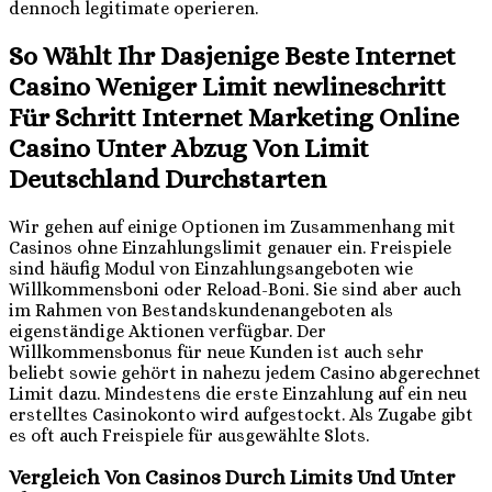
dennoch legitimate operieren.
So Wählt Ihr Dasjenige Beste Internet
Casino Weniger Limit newlineschritt
Für Schritt Internet Marketing Online
Casino Unter Abzug Von Limit
Deutschland Durchstarten
Wir gehen auf einige Optionen im Zusammenhang mit
Casinos ohne Einzahlungslimit genauer ein. Freispiele
sind häufig Modul von Einzahlungsangeboten wie
Willkommensboni oder Reload-Boni. Sie sind aber auch
im Rahmen von Bestandskundenangeboten als
eigenständige Aktionen verfügbar. Der
Willkommensbonus für neue Kunden ist auch sehr
beliebt sowie gehört in nahezu jedem Casino abgerechnet
Limit dazu. Mindestens die erste Einzahlung auf ein neu
erstelltes Casinokonto wird aufgestockt. Als Zugabe gibt
es oft auch Freispiele für ausgewählte Slots.
Vergleich Von Casinos Durch Limits Und Unter