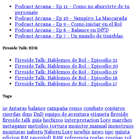
Podcast Arcana – Ep 11 – Como no aburrirte de tu
personaje
Podcast Arcana – Ep 10 – Vampiro: La Mascarada
Podcast Arcana – Ep 9 – Como iniciar en el Rol
Podcast Arcana – Ep 8 – Balance en D&D
Podcast Arcana – Ep 7 – Un mundo de tinieblas
Fireside Talk: HDR
Fireside Talk: Hablemos de Rol – Episodio 21
Fireside Talk: Hablemos de Rol – Episodio 20
Fireside Talk: Hablemos de Rol – Episodio 19
Fireside Talk: Hablemos de Rol – Episodio 18
Fireside Talk: Hablemos de Rol – Episodio 17
Tags
5e
Antaras
balance
campaña
censo
combate
conjuros
cuerdas
dms
DnD
equipo de aventura
etiqueta
fireside
fireside talk
guia
hechizos
interpretacion
Lore
marches
metagame
metodos tortura
monster manual
monstruos
monturas
naberu
Naberu Lore
newbie
news
npc
quinta
edicion
RAI
ravenloft
RAW
referencia
reglas
reseñas
rol