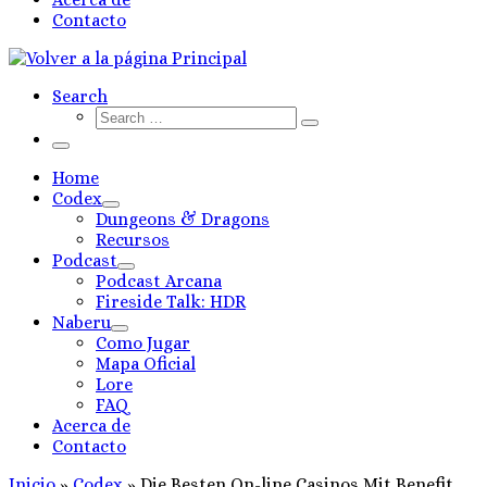
Contacto
Search
Search
Search
…
Menú
Home
Codex
Dungeons & Dragons
Recursos
Podcast
Podcast Arcana
Fireside Talk: HDR
Naberu
Como Jugar
Mapa Oficial
Lore
FAQ
Acerca de
Contacto
Inicio
»
Codex
»
Die Besten On-line Casinos Mit Benefit