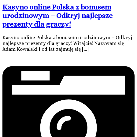
Kasyno online Polska z bonusem
urodzinowym – Odkryj najlepsze
prezenty dla graczy!
Kasyno online Polska z bonusem urodzinowym – Odkryj
najlepsze prezenty dla graczy! Witajcie! Nazywam się
Adam Kowalski i od lat zajmuję się […]