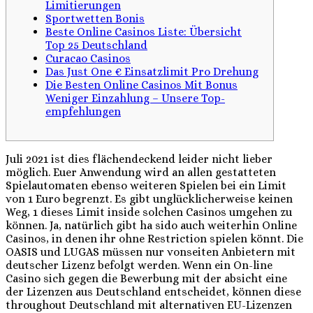
Limitierungen
Sportwetten Bonis
Beste Online Casinos Liste: Übersicht
Top 25 Deutschland
Curacao Casinos
Das Just One € Einsatzlimit Pro Drehung
Die Besten Online Casinos Mit Bonus
Weniger Einzahlung – Unsere Top-
empfehlungen
Juli 2021 ist dies flächendeckend leider nicht lieber
möglich. Euer Anwendung wird an allen gestatteten
Spielautomaten ebenso weiteren Spielen bei ein Limit
von 1 Euro begrenzt. Es gibt unglücklicherweise keinen
Weg, 1 dieses Limit inside solchen Casinos umgehen zu
können. Ja, natürlich gibt ha sido auch weiterhin Online
Casinos, in denen ihr ohne Restriction spielen könnt. Die
OASIS und LUGAS müssen nur vonseiten Anbietern mit
deutscher Lizenz befolgt werden. Wenn ein On-line
Casino sich gegen die Bewerbung mit der absicht eine
der Lizenzen aus Deutschland entscheidet, können diese
throughout Deutschland mit alternativen EU-Lizenzen