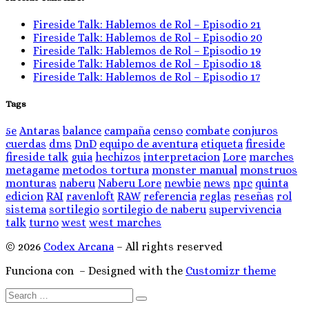
Fireside Talk: Hablemos de Rol – Episodio 21
Fireside Talk: Hablemos de Rol – Episodio 20
Fireside Talk: Hablemos de Rol – Episodio 19
Fireside Talk: Hablemos de Rol – Episodio 18
Fireside Talk: Hablemos de Rol – Episodio 17
Tags
5e
Antaras
balance
campaña
censo
combate
conjuros
cuerdas
dms
DnD
equipo de aventura
etiqueta
fireside
fireside talk
guia
hechizos
interpretacion
Lore
marches
metagame
metodos tortura
monster manual
monstruos
monturas
naberu
Naberu Lore
newbie
news
npc
quinta
edicion
RAI
ravenloft
RAW
referencia
reglas
reseñas
rol
sistema
sortilegio
sortilegio de naberu
supervivencia
talk
turno
west
west marches
© 2026
Codex Arcana
– All rights reserved
Funciona con
– Designed with the
Customizr theme
Search
Search