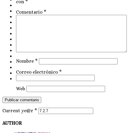
con
*
Comentario
*
Nombre
*
Correo electrónico
*
Web
Current ye@r
*
AUTHOR