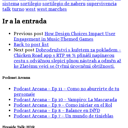
sistema
sortilegio
sortilegio de naberu
supervivencia
talk
turno
west
west marches
Ir a la entrada
Previous post
How Design Choices Impact User
Engagement in Music-Themed Games
Back to post list
Next post
Dobrodružství s kuřetem za pokladem –
Chicken Road app s RTP 98 % přináší napínavou
cestu s odvážnou slepicí plnou nástrah a odměn až
ke Zlatému vejci se čtyřmi úrovněmi obtížnosti.
Podcast Arcana
Podcast Arcana – Ep 11 – Como no aburrirte de tu
personaje
Podcast Arcana – Ep 10 – Vampiro: La Mascarada
Podcast Arcana – Ep 9 – Como iniciar en el Rol
Podcast Arcana – Ep 8 – Balance en D&D
Podcast Arcana – Ep 7 – Un mundo de tinieblas
Fireside Talk: HDR