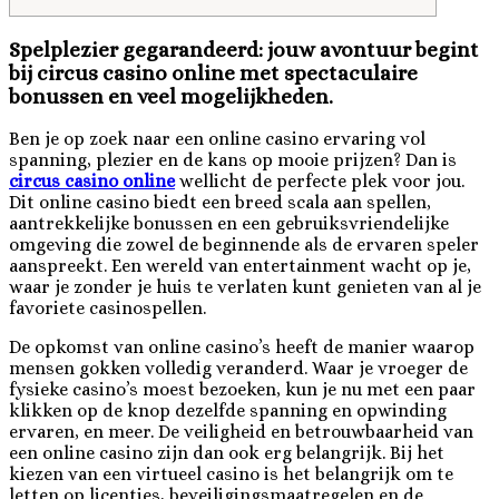
Spelplezier gegarandeerd: jouw avontuur begint
bij circus casino online met spectaculaire
bonussen en veel mogelijkheden.
Ben je op zoek naar een online casino ervaring vol
spanning, plezier en de kans op mooie prijzen? Dan is
circus casino online
wellicht de perfecte plek voor jou.
Dit online casino biedt een breed scala aan spellen,
aantrekkelijke bonussen en een gebruiksvriendelijke
omgeving die zowel de beginnende als de ervaren speler
aanspreekt. Een wereld van entertainment wacht op je,
waar je zonder je huis te verlaten kunt genieten van al je
favoriete casinospellen.
De opkomst van online casino’s heeft de manier waarop
mensen gokken volledig veranderd. Waar je vroeger de
fysieke casino’s moest bezoeken, kun je nu met een paar
klikken op de knop dezelfde spanning en opwinding
ervaren, en meer. De veiligheid en betrouwbaarheid van
een online casino zijn dan ook erg belangrijk. Bij het
kiezen van een virtueel casino is het belangrijk om te
letten op licenties, beveiligingsmaatregelen en de