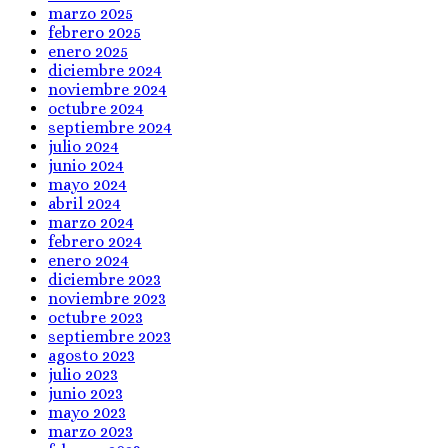
marzo 2025
febrero 2025
enero 2025
diciembre 2024
noviembre 2024
octubre 2024
septiembre 2024
julio 2024
junio 2024
mayo 2024
abril 2024
marzo 2024
febrero 2024
enero 2024
diciembre 2023
noviembre 2023
octubre 2023
septiembre 2023
agosto 2023
julio 2023
junio 2023
mayo 2023
marzo 2023