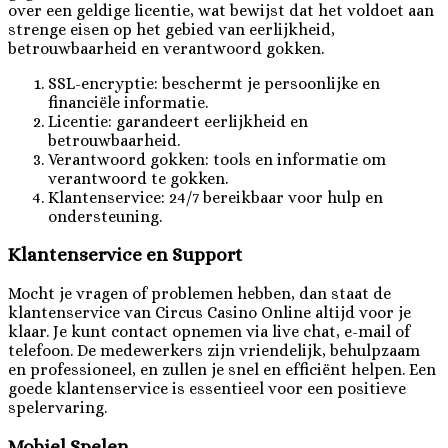
over een geldige licentie, wat bewijst dat het voldoet aan
strenge eisen op het gebied van eerlijkheid,
betrouwbaarheid en verantwoord gokken.
SSL-encryptie: beschermt je persoonlijke en
financiële informatie.
Licentie: garandeert eerlijkheid en
betrouwbaarheid.
Verantwoord gokken: tools en informatie om
verantwoord te gokken.
Klantenservice: 24/7 bereikbaar voor hulp en
ondersteuning.
Klantenservice en Support
Mocht je vragen of problemen hebben, dan staat de
klantenservice van Circus Casino Online altijd voor je
klaar. Je kunt contact opnemen via live chat, e-mail of
telefoon. De medewerkers zijn vriendelijk, behulpzaam
en professioneel, en zullen je snel en efficiënt helpen. Een
goede klantenservice is essentieel voor een positieve
spelervaring.
Mobiel Spelen