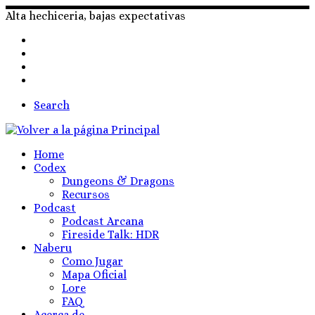
Skip
Alta hechiceria, bajas expectativas
to
content
Search
Home
Codex
Dungeons & Dragons
Recursos
Podcast
Podcast Arcana
Fireside Talk: HDR
Naberu
Como Jugar
Mapa Oficial
Lore
FAQ
Acerca de