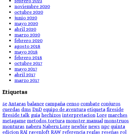
febrero 2023
noviembre 2020
octubre 2020
junio 2020
mayo 2020
abril 2020
marzo 2020
febrero 2020
agosto 2018
mayo 2018
febrero 2018
octubre 2017
mayo 2017
abril 2017
marzo 2017
Etiquetas
5e
Antaras
balance
campaña
censo
combate
conjuros
cuerdas
dms
DnD
equipo de aventura
etiqueta
fireside
fireside talk
guia
hechizos
interpretacion
Lore
marches
metagame
metodos tortura
monster manual
monstruos
monturas
naberu
Naberu Lore
newbie
news
npc
quinta
edicion
RAI
ravenloft
RAW
referencia
reglas
reseñas
rol