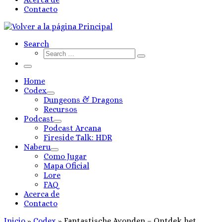
Contacto
Search
Search
Search
…
Menú
Home
Codex
Dungeons & Dragons
Recursos
Podcast
Podcast Arcana
Fireside Talk: HDR
Naberu
Como Jugar
Mapa Oficial
Lore
FAQ
Acerca de
Contacto
Inicio
»
Codex
»
Fantastische Avonden – Ontdek het