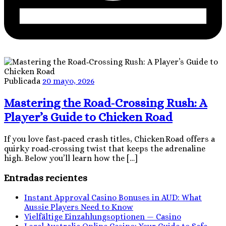
Publicada
20 mayo, 2026
Mastering the Road‑Crossing Rush: A
Player’s Guide to Chicken Road
If you love fast‑paced crash titles, Chicken Road offers a
quirky road‑crossing twist that keeps the adrenaline
high. Below you’ll learn how the […]
Entradas recientes
Instant Approval Casino Bonuses in AUD: What
Aussie Players Need to Know
Vielfältige Einzahlungsoptionen — Casino