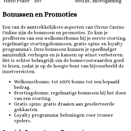
Video Poker
20+
NetEnt, Microgaming
Bonussen en Promoties
Een van de aantrekkelijkste aspecten van Circus Casino
Online zijn de bonussen en promoties. Zo kun je
profiteren van een welkomstbonus bij je eerste storting,
regelmatige stortingsbonussen, gratis spins en loyalty
programma’s. Deze bonussen kunnen je speelbudget
aanzienlijk verhogen en je kansen op winst verbeteren.
Het is echter belangrijk om de bonusvoorwaarden goed
te lezen, zodat je op de hoogte bent van bijvoorbeeld de
inzetvereisten.
Welkomstbonus: tot 100% bonus tot een bepaald
bedrag.
Stortingsbonus: regelmatige bonussen bij het doen
van een storting.
Gratis spins: gratis draaien aan geselecteerde
gokkasten.
Loyalty programma: beloningen voor trouwe
spelers.