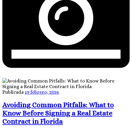
Publicada
19 febrero, 2026
Avoiding Common Pitfalls: What to
Know Before Signing a Real Estate
Contract in Florida