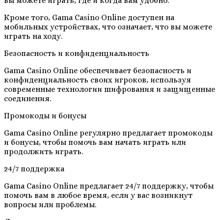
вы можете играть, где и когда вам удобно.
Кроме того, Gama Casino Online доступен на
мобильных устройствах, что означает, что вы можете
играть на ходу.
Безопасность и конфиденциальность
Gama Casino Online обеспечивает безопасность и
конфиденциальность своих игроков, используя
современные технологии шифрования и защищенные
соединения.
Промокоды и бонусы
Gama Casino Online регулярно предлагает промокоды
и бонусы, чтобы помочь вам начать играть или
продолжить играть.
24/7 поддержка
Gama Casino Online предлагает 24/7 поддержку, чтобы
помочь вам в любое время, если у вас возникнут
вопросы или проблемы.