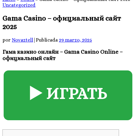
Uncategorized
Gama Casino – официальный сайт
2025
por
Novaztell
|
Publicada
29 marzo, 2025
Гама казино онлайн – Gama Casino Online –
официальный сайт
▶️ ИГРАТЬ