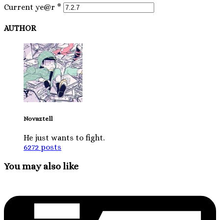
Current ye@r
*
AUTHOR
Novaztell
He just wants to fight.
6272 posts
You may also like