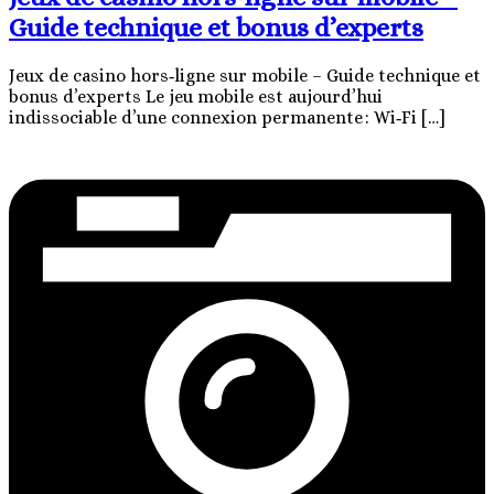
Guide technique et bonus d’experts
Jeux de casino hors‑ligne sur mobile – Guide technique et
bonus d’experts Le jeu mobile est aujourd’hui
indissociable d’une connexion permanente : Wi‑Fi […]