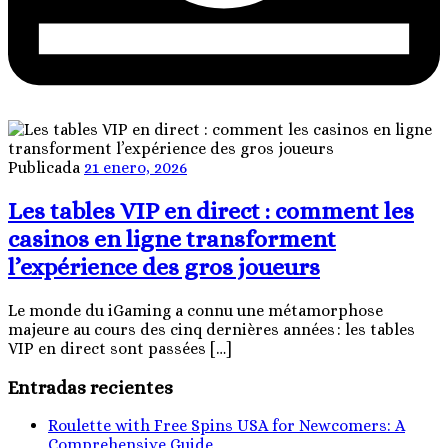
Publicada
21 enero, 2026
Les tables VIP en direct : comment les
casinos en ligne transforment
l’expérience des gros joueurs
Le monde du iGaming a connu une métamorphose
majeure au cours des cinq dernières années : les tables
VIP en direct sont passées […]
Entradas recientes
Roulette with Free Spins USA for Newcomers: A
Comprehensive Guide