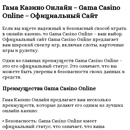
Гама Казино Онлайн – Gama Casino
Online – Официальный Сайт
Если вы ищете надежный и безопасный способ играть
в онлайн-казино, то Gama Casino Online – ваш выбор.
Официальный сайт Gama Casino Online предлагает
вам широкий спектр игр, включая слоты, карточные
игры и рулетку.
Один из главных преимуществ Gama Casino Online –
это его официальный статус. Это означает, что вы
можете быть уверены в безопасности своих данных и
средств.
Преимущества Gama Casino Online
Гама Казино Онлайн предлагает вам несколько
преимуществ, которые делают его одним из лучших
онлайн-казино:
• Безопасность: Gama Casino Online имеет
официальный статус, что означает, что ваша