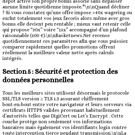
dépôt active son propre bonus associé sans dépasser
aucune limite quotidienne imposée.*\n\nQuand décliner
? Si vous constatez qu’une offre impose >40x wagering ou
exclut totalement vos jeux favoris alors même avec gros
bonus elle devient peu rentable ; mieux vaut retenir celle
qui propose “20x” voire “15x” accompagné d’un plafond
raisonnable (
100 €).\n\nBasketnews.Net recense
quotidiennement ces paramètres afin que vous puissiez
comparer rapidement quelles promotions offrent
réellement la meilleure valeur nette après calculs
intégrés.
Section 5 : Sécurité et protection des
données personnelles
Tous les meilleurs sites utilisent désormais le protocole
SSL/TLS version ≥ TLS 1.​3 assurant chiffrement
bout‑en‑bout entre votre navigateur et leurs serveurs via
certificats HTTPS valides provenant habituellement
d’autorités telles que DigiCert ou Let’s Encrypt . Cette
couche protège non seulement vos informations
bancaires mais également vos identifiants login contre
toute interception tierce pendant transmission.\n\nLa