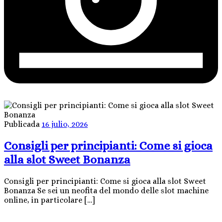
Publicada
16 julio, 2026
Consigli per principianti: Come si gioca
alla slot Sweet Bonanza
Consigli per principianti: Come si gioca alla slot Sweet
Bonanza Se sei un neofita del mondo delle slot machine
online, in particolare […]