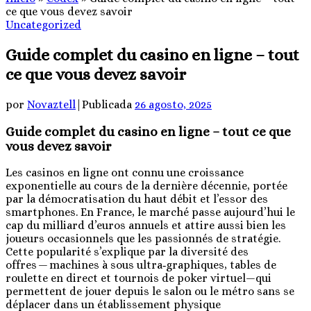
ce que vous devez savoir
Uncategorized
Guide complet du casino en ligne – tout
ce que vous devez savoir
por
Novaztell
|
Publicada
26 agosto, 2025
Guide complet du casino en ligne – tout ce que
vous devez savoir
Les casinos en ligne ont connu une croissance
exponentielle au cours de la dernière décennie, portée
par la démocratisation du haut débit et l’essor des
smartphones. En France, le marché passe aujourd’hui le
cap du milliard d’euros annuels et attire aussi bien les
joueurs occasionnels que les passionnés de stratégie.
Cette popularité s’explique par la diversité des
offres — machines à sous ultra‑graphiques, tables de
roulette en direct et tournois de poker virtuel—qui
permettent de jouer depuis le salon ou le métro sans se
déplacer dans un établissement physique