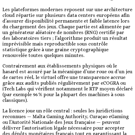
Les plateformes modernes reposent sur une architecture
cloud répartie sur plusieurs data centers européens afin
d’assurer disponibilité permanente et faible latence lors
du chargement des jeux. Chaque partie est alimentée par
un générateur aléatoire de nombres (RNG) certifié par
des laboratoires tiers ; l’algorithme produit un résultat
imprévisible mais reproductible sous contrôle
statistique grâce à une graine cryptographique
renouvelée toutes quelques minutes.
Contrairement aux établissements physiques où le
hasard est assuré par la mécanique d’une roue ou d’un jeu
de cartes réel, le virtuel offre une transparence accrue
grâce aux audits publiés régulièrement par eCOGRA ou
iTech Labs qui vérifient notamment le RTP moyen déclaré
(par exemple 96 % pour la plupart des machines à sous
classiques).
La licence joue un rôle central : seules les juridictions
reconnues — Malta Gaming Authority, Curaçao eGaming
ou l’Autorité Nationale des Jeux française — peuvent
délivrer l’autorisation légale nécessaire pour accepter
des dépôts monétaires français tout en garantissant la