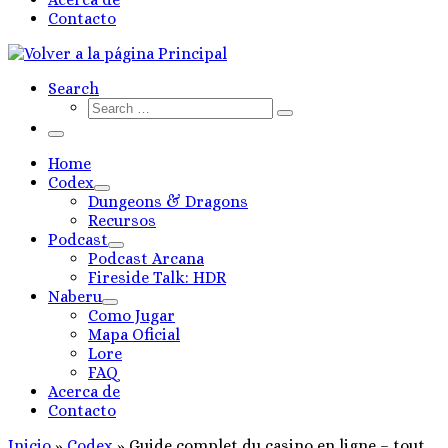
Contacto
Search
Search
Search
…
Menú
Home
Codex
Dungeons & Dragons
Recursos
Podcast
Podcast Arcana
Fireside Talk: HDR
Naberu
Como Jugar
Mapa Oficial
Lore
FAQ
Acerca de
Contacto
Inicio
»
Codex
»
Guide complet du casino en ligne – tout