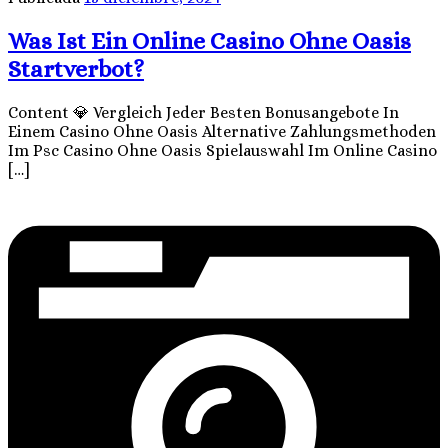
Was Ist Ein Online Casino Ohne Oasis
Startverbot?
Content 💎 Vergleich Jeder Besten Bonusangebote In
Einem Casino Ohne Oasis Alternative Zahlungsmethoden
Im Psc Casino Ohne Oasis Spielauswahl Im Online Casino
[…]