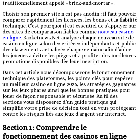
traditionnellement appelé « brick‑and‑mortar ».
Choisir son premier site n’est pas anodin : il faut pouvoir
comparer rapidement les licences, les bonus et la fiabilité
technique. C’est pourquoi il est essentiel de s’appuyer sur
des sites de comparaison fiables comme
nouveau casino
en ligne
. Basketnews.Net analyse chaque nouveau site de
casino en ligne selon des critères indépendants et publie
des classements actualisés chaque semaine afin d’aider
les joueurs à éviter les pièges et à profiter des meilleures
promotions disponibles dès leur inscription.
Dans cet article nous décomposerons le fonctionnement
technique des plateformes, les points clés pour repérer
un meilleur casino en ligne 2026, les stratégies gagnantes
sur les jeux phares ainsi que les bonnes pratiques pour
jouer de façon responsable et sécurisée. Au fil des
sections vous disposerez d’un guide pratique qui
simplifie votre prise de décision tout en vous protégeant
contre les risques liés aux jeux d’argent sur internet.
Section 1 : Comprendre le
fonctionnement des casinos en ligne