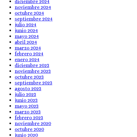
diciembre 2024
noviembre 2024
octubre 2024
septiembre 2024
julio 2024
junio 2024
mayo 2024
abril 2024
marzo 2024
febrero 2024
enero 2024
diciembre 2023
noviembre 2023
octubre 2023
septiembre 2023
agosto 2023
julio 2023
junio 2023
mayo 2023
marzo 2023
febrero 2023
noviembre 2020
octubre 2020
junio 2020