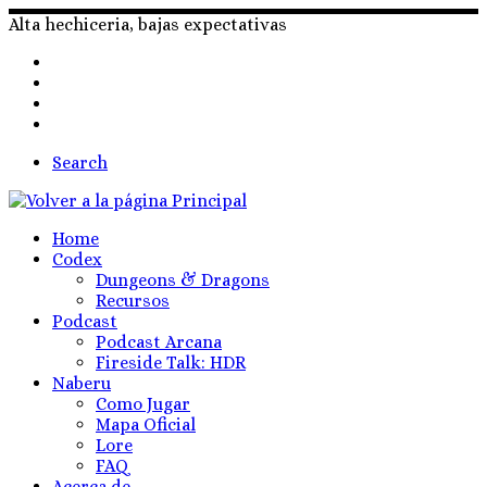
Skip
Alta hechiceria, bajas expectativas
to
content
Search
Home
Codex
Dungeons & Dragons
Recursos
Podcast
Podcast Arcana
Fireside Talk: HDR
Naberu
Como Jugar
Mapa Oficial
Lore
FAQ
Acerca de