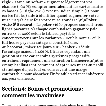
règle « stand on soft‑17 » augmente légèrement vos
chances (~0,5 %); compter mentalement les cartes hautes
vs basses (« High‑Low ») avec un indice simple (+1 pour
cartes faibles) aide à identifier quand augmenter votre
mise jusqu’à deux fois votre mise standard.\n\n
Poker
vidéo & Baccarat
– Le poker vidéo propose souvent trois
lignes payantes où chaque combinaison gagnante paie
entre x5 et x500 selon le tableau paytable ;
concentrez‑vous sur les variantes « Double Bonus» où le
full house paye davantage si constitué d’as.
Au baccarat , miser toujours sur « banker » réduit
l’avantage maison à
1,06 %. Utilisez cependant une
gestion stricte car certains systèmes progressifs
entraînent rapidement une saturation financière.\n\nCes
exemples illustrent comment adapter ses mises au profil
statistique du jeu tout en conservant une marge
confortable pour absorber l’inévitable variance inhérente
aux jeux chanceux.
Section 4 : Bonus et promotions :
comment les maximiser
Types courants de bonus rencontrés chez le meilleur