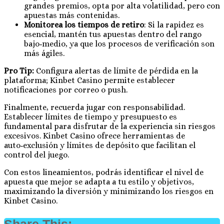
grandes premios, opta por alta volatilidad, pero con
apuestas más contenidas.
Monitorea los tiempos de retiro
: Si la rapidez es
esencial, mantén tus apuestas dentro del rango
bajo‑medio, ya que los procesos de verificación son
más ágiles.
Pro Tip:
Configura alertas de límite de pérdida en la
plataforma; Kinbet Casino permite establecer
notificaciones por correo o push.
Finalmente, recuerda jugar con responsabilidad.
Establecer límites de tiempo y presupuesto es
fundamental para disfrutar de la experiencia sin riesgos
excesivos. Kinbet Casino ofrece herramientas de
auto‑exclusión y límites de depósito que facilitan el
control del juego.
Con estos lineamientos, podrás identificar el nivel de
apuesta que mejor se adapta a tu estilo y objetivos,
maximizando la diversión y minimizando los riesgos en
Kinbet Casino.