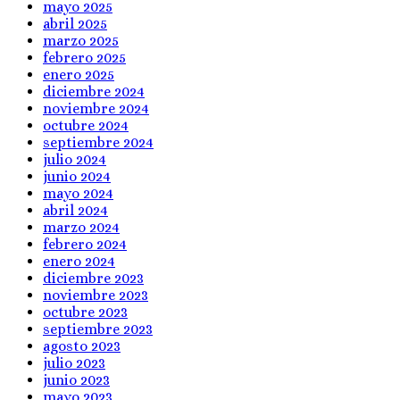
mayo 2025
abril 2025
marzo 2025
febrero 2025
enero 2025
diciembre 2024
noviembre 2024
octubre 2024
septiembre 2024
julio 2024
junio 2024
mayo 2024
abril 2024
marzo 2024
febrero 2024
enero 2024
diciembre 2023
noviembre 2023
octubre 2023
septiembre 2023
agosto 2023
julio 2023
junio 2023
mayo 2023