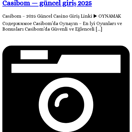
Casibom — güncel giriş 2025
Casibom – 2025 Güncel Casino Giriş Linki ▶️ OYNAMAK
Содержимое Casibom’da Oynayın – En İyi Oyunları ve
Bonusları Casibom’da Güvenli ve Eğlenceli […]