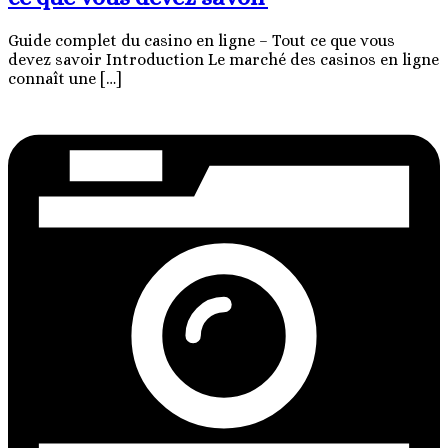
Guide complet du casino en ligne – Tout ce que vous
devez savoir Introduction Le marché des casinos en ligne
connaît une […]