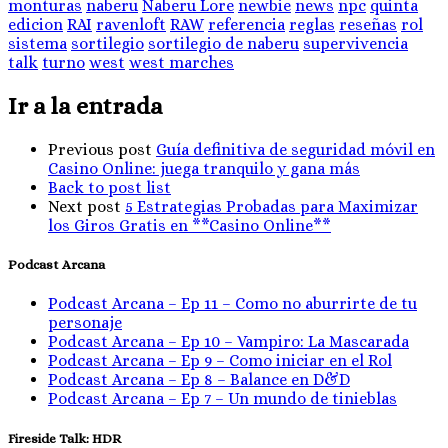
monturas
naberu
Naberu Lore
newbie
news
npc
quinta
edicion
RAI
ravenloft
RAW
referencia
reglas
reseñas
rol
sistema
sortilegio
sortilegio de naberu
supervivencia
talk
turno
west
west marches
Ir a la entrada
Previous post
Guía definitiva de seguridad móvil en
Casino Online: juega tranquilo y gana más
Back to post list
Next post
5 Estrategias Probadas para Maximizar
los Giros Gratis en **Casino Online**
Podcast Arcana
Podcast Arcana – Ep 11 – Como no aburrirte de tu
personaje
Podcast Arcana – Ep 10 – Vampiro: La Mascarada
Podcast Arcana – Ep 9 – Como iniciar en el Rol
Podcast Arcana – Ep 8 – Balance en D&D
Podcast Arcana – Ep 7 – Un mundo de tinieblas
Fireside Talk: HDR