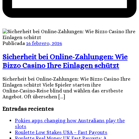
Publicada
16 febrero, 2026
Sicherheit bei Online‑Zahlungen: Wie
Bizzo Casino Ihre Einlagen schützt
Sicherheit bei Online‑Zahlungen: Wie Bizzo Casino Ihre
Einlagen schützt Viele Spieler starten ihre
Online‑Casino‑Reise blind und wählen das erstbeste
Angebot. Oft übersehen […]
Entradas recientes
Pokies apps changing how Australians play the
slots
Roulette Low Stakes USA – Fast Payouts
Roulette Real Money UK Fast Payouts: A