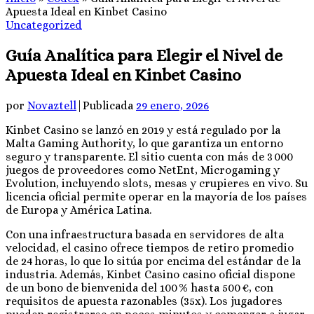
Apuesta Ideal en Kinbet Casino
Uncategorized
Guía Analítica para Elegir el Nivel de
Apuesta Ideal en Kinbet Casino
por
Novaztell
|
Publicada
29 enero, 2026
Kinbet Casino se lanzó en 2019 y está regulado por la
Malta Gaming Authority, lo que garantiza un entorno
seguro y transparente. El sitio cuenta con más de 3 000
juegos de proveedores como NetEnt, Microgaming y
Evolution, incluyendo slots, mesas y crupieres en vivo. Su
licencia oficial permite operar en la mayoría de los países
de Europa y América Latina.
Con una infraestructura basada en servidores de alta
velocidad, el casino ofrece tiempos de retiro promedio
de 24 horas, lo que lo sitúa por encima del estándar de la
industria. Además, Kinbet Casino casino oficial dispone
de un bono de bienvenida del 100 % hasta 500 €, con
requisitos de apuesta razonables (35x). Los jugadores