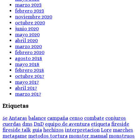
marzo 2023
febrero 2023
noviembre 2020
octubre 2020
junio 2020
mayo 2020
abril 2020
marzo 2020
febrero 2020
agosto 2018
mayo 2018
febrero 2018
octubre 2017
mayo 2017
abril 2017
marzo 2017
Etiquetas
5e
Antaras
balance
campaña
censo
combate
conjuros
cuerdas
dms
DnD
equipo de aventura
etiqueta
fireside
fireside talk
guia
hechizos
interpretacion
Lore
marches
metagame
metodos tortura
monster manual
monstruos