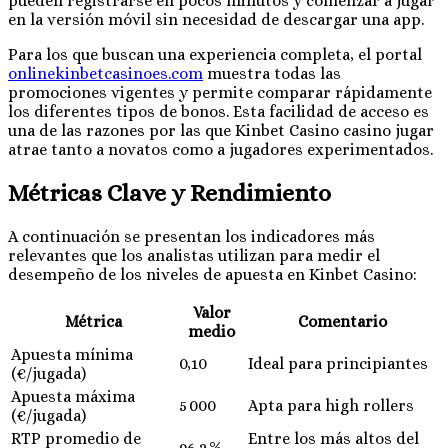
pueden registrarse en pocos minutos y comenzar a jugar
en la versión móvil sin necesidad de descargar una app.
Para los que buscan una experiencia completa, el portal
onlinekinbetcasinoes.com
muestra todas las
promociones vigentes y permite comparar rápidamente
los diferentes tipos de bonos. Esta facilidad de acceso es
una de las razones por las que Kinbet Casino casino jugar
atrae tanto a novatos como a jugadores experimentados.
Métricas Clave y Rendimiento
A continuación se presentan los indicadores más
relevantes que los analistas utilizan para medir el
desempeño de los niveles de apuesta en Kinbet Casino:
Valor
Métrica
Comentario
medio
Apuesta mínima
0,10
Ideal para principiantes
(€/jugada)
Apuesta máxima
5 000
Apta para high rollers
(€/jugada)
RTP promedio de
Entre los más altos del
96,2 %