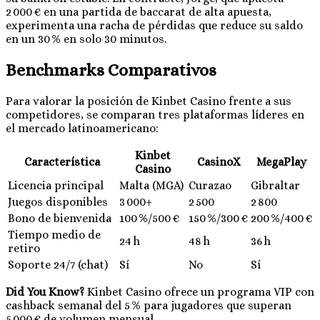
2 000 € en una partida de baccarat de alta apuesta,
experimenta una racha de pérdidas que reduce su saldo
en un 30 % en solo 30 minutos.
Benchmarks Comparativos
Para valorar la posición de Kinbet Casino frente a sus
competidores, se comparan tres plataformas líderes en
el mercado latinoamericano:
Kinbet
Característica
CasinoX
MegaPlay
Casino
Licencia principal
Malta (MGA)
Curazao
Gibraltar
Juegos disponibles
3 000+
2 500
2 800
Bono de bienvenida
100 %/500 €
150 %/300 €
200 %/400 €
Tiempo medio de
24 h
48 h
36 h
retiro
Soporte 24/7 (chat)
Sí
No
Sí
Did You Know?
Kinbet Casino ofrece un programa VIP con
cashback semanal del 5 % para jugadores que superan
5 000 € de volumen mensual.