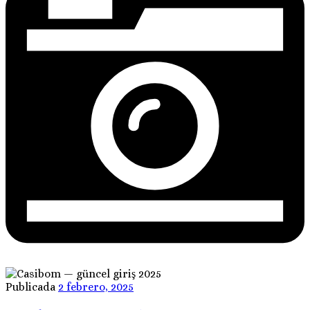
Publicada
2 febrero, 2025