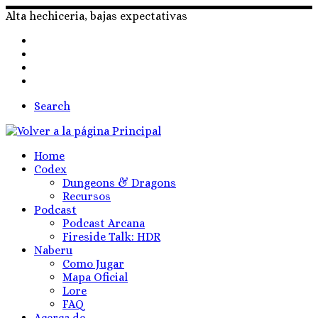
Skip
Alta hechiceria, bajas expectativas
to
content
Search
Home
Codex
Dungeons & Dragons
Recursos
Podcast
Podcast Arcana
Fireside Talk: HDR
Naberu
Como Jugar
Mapa Oficial
Lore
FAQ
Acerca de