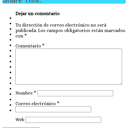
Share This:
Dejar un comentario
Tu dirección de correo electrónico no será
publicada.
Los campos obligatorios están marcados
con
*
Comentario
*
Nombre
*
Correo electrónico
*
Web