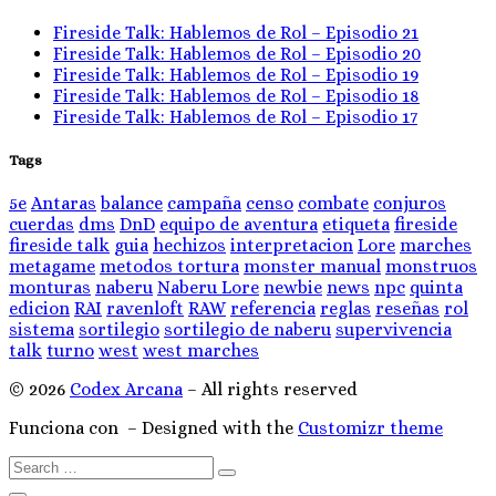
Fireside Talk: Hablemos de Rol – Episodio 21
Fireside Talk: Hablemos de Rol – Episodio 20
Fireside Talk: Hablemos de Rol – Episodio 19
Fireside Talk: Hablemos de Rol – Episodio 18
Fireside Talk: Hablemos de Rol – Episodio 17
Tags
5e
Antaras
balance
campaña
censo
combate
conjuros
cuerdas
dms
DnD
equipo de aventura
etiqueta
fireside
fireside talk
guia
hechizos
interpretacion
Lore
marches
metagame
metodos tortura
monster manual
monstruos
monturas
naberu
Naberu Lore
newbie
news
npc
quinta
edicion
RAI
ravenloft
RAW
referencia
reglas
reseñas
rol
sistema
sortilegio
sortilegio de naberu
supervivencia
talk
turno
west
west marches
© 2026
Codex Arcana
– All rights reserved
Funciona con
– Designed with the
Customizr theme
Search
Search