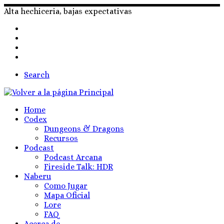
Skip
Alta hechiceria, bajas expectativas
to
content
Search
Home
Codex
Dungeons & Dragons
Recursos
Podcast
Podcast Arcana
Fireside Talk: HDR
Naberu
Como Jugar
Mapa Oficial
Lore
FAQ
Acerca de