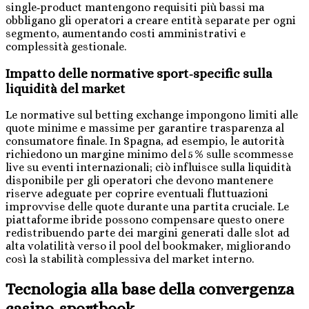
single‑product mantengono requisiti più bassi ma
obbligano gli operatori a creare entità separate per ogni
segmento, aumentando costi amministrativi e
complessità gestionale.
Impatto delle normative sport‑specific sulla
liquidità del market
Le normative sul betting exchange impongono limiti alle
quote minime e massime per garantire trasparenza al
consumatore finale. In Spagna, ad esempio, le autorità
richiedono un margine minimo del 5 % sulle scommesse
live su eventi internazionali; ciò influisce sulla liquidità
disponibile per gli operatori che devono mantenere
riserve adeguate per coprire eventuali fluttuazioni
improvvise delle quote durante una partita cruciale. Le
piattaforme ibride possono compensare questo onere
redistribuendo parte dei margini generati dalle slot ad
alta volatilità verso il pool del bookmaker, migliorando
così la stabilità complessiva del market interno.
Tecnologia alla base della convergenza
casino‑sportbook