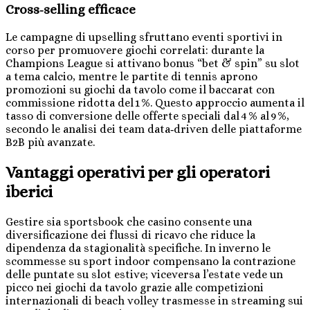
Cross‑selling efficace
Le campagne di upselling sfruttano eventi sportivi in
corso per promuovere giochi correlati: durante la
Champions League si attivano bonus “bet & spin” su slot
a tema calcio, mentre le partite di tennis aprono
promozioni su giochi da tavolo come il baccarat con
commissione ridotta del 1 %. Questo approccio aumenta il
tasso di conversione delle offerte speciali dal 4 % al 9 %,
secondo le analisi dei team data‑driven delle piattaforme
B2B più avanzate.
Vantaggi operativi per gli operatori
iberici
Gestire sia sportsbook che casino consente una
diversificazione dei flussi di ricavo che riduce la
dipendenza da stagionalità specifiche. In inverno le
scommesse su sport indoor compensano la contrazione
delle puntate su slot estive; viceversa l’estate vede un
picco nei giochi da tavolo grazie alle competizioni
internazionali di beach volley trasmesse in streaming sui