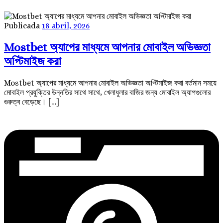
Publicada
18 abril, 2026
Mostbet অ্যাপের মাধ্যমে আপনার মোবাইল অভিজ্ঞতা
অপ্টিমাইজ করা
Mostbet অ্যাপের মাধ্যমে আপনার মোবাইল অভিজ্ঞতা অপ্টিমাইজ করা বর্তমান সময়ে
মোবাইল প্রযুক্তির উন্নতির সাথে সাথে, খেলাধুলার বাজির জন্য মোবাইল অ্যাপগুলোর
গুরুত্ব বেড়েছে। […]