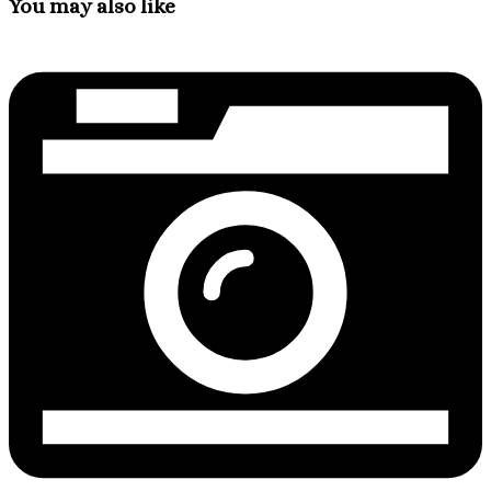
You may also like