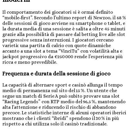
Il comportamento dei giocatori si è ormai definito
“mobile‑first”. Secondo l’ultimo report di Newzoo, il 68 %
delle sessioni di gioco avviene su smartphone o tablet, e
la durata media di una sessione è salita a oltre 45 minuti
grazie alla possibilità di passare dal betting live alle slot
progressive senza interruzioni. I giocatori cercano
varietà: una partita di calcio con quote dinamiche
accanto a una slot a tema “VinciTu” con volatilità alta e
jackpot progressivo da €250 000 rende l’esperienza più
ricca e meno prevedibile.
Frequenza e durata della sessione di gioco
La capacità di alternare sport e casinò allunga il tempo
medio di permanenza sul sito del 15 %. Un utente che
segue un match di Serie A può subito provare una slot
“Racing Legends” con RTP medio del 96,5 %, mantenendo
alta l’attenzione e riducendo il rischio di abbandono
precoce. Le statistiche interne di alcuni operatori iberici
mostrano che i clienti “ibridi” spendono il 30 % in più
rispetto a chi utilizza solo il casinò tradizionale.