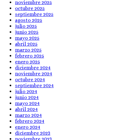
noviembre 2025
octubre 2025
septiembre 2025
agosto 2025
julio 2025
junio 2025
mayo 2025
abril 2025
marzo 2025
febrero 2025
enero 2025
diciembre 2024
noviembre 2024
octubre 2024
septiembre 2024
julio 2024
junio 2024
mayo 2024
abril 2024
marzo 2024
febrero 2024
enero 2024
diciembre 2023
noviembre 2023