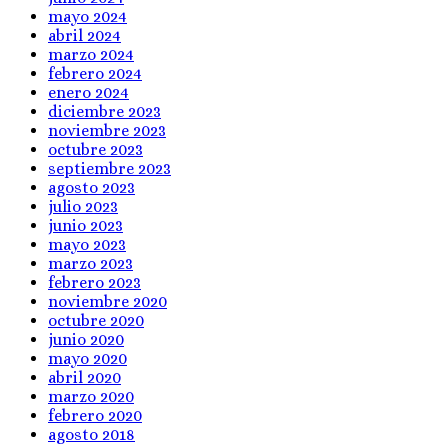
mayo 2024
abril 2024
marzo 2024
febrero 2024
enero 2024
diciembre 2023
noviembre 2023
octubre 2023
septiembre 2023
agosto 2023
julio 2023
junio 2023
mayo 2023
marzo 2023
febrero 2023
noviembre 2020
octubre 2020
junio 2020
mayo 2020
abril 2020
marzo 2020
febrero 2020
agosto 2018