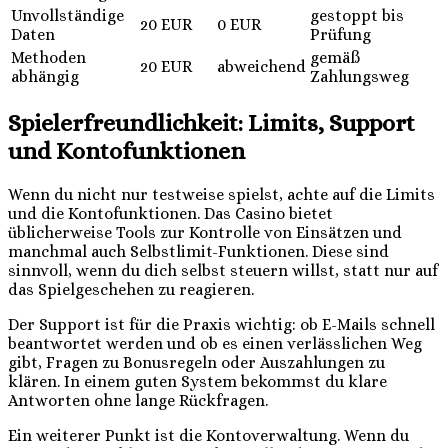
Unvollständige
gestoppt bis
20 EUR
0 EUR
Daten
Prüfung
Methoden
gemäß
20 EUR
abweichend
abhängig
Zahlungsweg
Spielerfreundlichkeit: Limits, Support
und Kontofunktionen
Wenn du nicht nur testweise spielst, achte auf die Limits
und die Kontofunktionen. Das Casino bietet
üblicherweise Tools zur Kontrolle von Einsätzen und
manchmal auch Selbstlimit-Funktionen. Diese sind
sinnvoll, wenn du dich selbst steuern willst, statt nur auf
das Spielgeschehen zu reagieren.
Der Support ist für die Praxis wichtig: ob E-Mails schnell
beantwortet werden und ob es einen verlässlichen Weg
gibt, Fragen zu Bonusregeln oder Auszahlungen zu
klären. In einem guten System bekommst du klare
Antworten ohne lange Rückfragen.
Ein weiterer Punkt ist die Kontoverwaltung. Wenn du