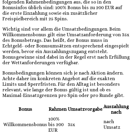
folgenden Rahmenbedingungen aus, die so in den
Bonusinfos üblich sind: 100% Bonus bis zu 200 EUR auf
die erste Einzahlung sowie ein zusätzlicher
Freispielbereich mit 25 Spins.
Wichtig sind vor allem die Umsatzbedingungen. Beim
Willkommensbonus gilt eine Umsatzanforderung von 35x
des Bonusbetrags. Das heißt, der Bonus muss in
Echtgeld- oder Bonusumsätzen entsprechend eingespielt
werden, bevor ein Auszahlungszugang entsteht.
Bonusgewinne sind dabei in der Regel erst nach Erfüllung
der Wettanforderungen verfügbar.
Bonusbedingungen können sich je nach Aktion ändern.
Achte daher im konkreten Angebot auf die exakten
Limits und Sperrfristen. Für den Alltag ist besonders
relevant, wie lange der Bonus gültig ist und ob es
Maximal-Einsatzgrenzen pro Spin oder pro Runde gibt.
Auszahlung
Bonus
Rahmen
Umsatzvorgabe
nach
100%
nach
Willkommensbonus
bis 200
35x
Umsatz
EUR