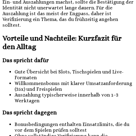
Ein- und Auszahlungen machst, sollte die Bestätigung der
Identität nicht unerwartet lange dauern. Für die
Auszahlung ist das meist der Engpass, daher ist
Verifizierung ein Thema, das du frühzeitig angehen
solltest.
Vorteile und Nachteile: Kurzfazit für
den Alltag
Das spricht dafür
Gute Übersicht bei Slots, Tischspielen und Live-
Formaten
Willkommensbonus mit klarer Umsatzanforderung
(35x) und Freispielen
Auszahlung typischerweise innerhalb von 1–3
Werktagen
Das spricht dagegen
Bonusbedingungen enthalten Einsatzlimits, die du
vor dem Spielen prüfen solltest
Ohne vollständige Verifizierung kann die