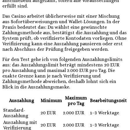
anschließend ausgezahlt, sofern alle Voraussetzungen
erfüllt sind.
Das Casino arbeitet üblicherweise mit einer Mischung
aus Sofortüberweisungen und Wallet-Lösungen. In der
Praxis bedeutet das: Du wählst eine gewünschte
Zahlungsmethode aus, bestätigst die Auszahlung und das
System prüft, ob verifizierte Kontodaten vorliegen. Ohne
Verifizierung kann eine Auszahlung pausieren oder erst
nach Abschluss der Prüfung freigegeben werden.
Für den Test gehe ich von folgenden Auszahlungslimits
aus: das Auszahlungslimit beträgt mindestens 20 EUR
pro Auszahlung und maximal 2.000 EUR pro Tag. Die
exakte Grenze kann je nach Verifizierung und
Zahlungsmethode abweichen, deshalb lohnt sich ein
Blick in die Auszahlungsmaske.
Maximum
Auszahlung
Minimum
Bearbeitungszeit
pro Tag
Standard-
20 EUR
2.000 EUR
1–3 Werktage
Auszahlung
Auszahlung mit
20 EUR
2.000 EUR
1–3 Werktage
Verifizierung