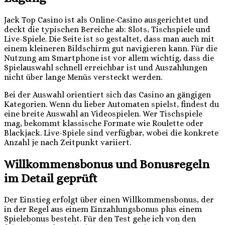
Jack Top Casino ist als Online-Casino ausgerichtet und
deckt die typischen Bereiche ab: Slots, Tischspiele und
Live-Spiele. Die Seite ist so gestaltet, dass man auch mit
einem kleineren Bildschirm gut navigieren kann. Für die
Nutzung am Smartphone ist vor allem wichtig, dass die
Spielauswahl schnell erreichbar ist und Auszahlungen
nicht über lange Menüs versteckt werden.
Bei der Auswahl orientiert sich das Casino an gängigen
Kategorien. Wenn du lieber Automaten spielst, findest du
eine breite Auswahl an Videospielen. Wer Tischspiele
mag, bekommt klassische Formate wie Roulette oder
Blackjack. Live-Spiele sind verfügbar, wobei die konkrete
Anzahl je nach Zeitpunkt variiert.
Willkommensbonus und Bonusregeln
im Detail geprüft
Der Einstieg erfolgt über einen Willkommensbonus, der
in der Regel aus einem Einzahlungsbonus plus einem
Spielebonus besteht. Für den Test gehe ich von den