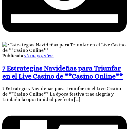
Publicada
23 mayo, 2025
7 Estrategias Navideñas para Triunfar
en el Live Casino de **Casino Online**
7 Estrategias Navideñas para Triunfar en el Live Casino
de **Casino Online** La época festiva trae alegría y
también la oportunidad perfecta […]