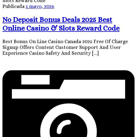
Publicada
1 mayo, 2026
No Deposit Bonus Deals 2025 Best
Online Casino & Slots Reward Code
Best Bonus On Line Casino Canada 2025 Free Of Charge
Signup Offers Content Customer Support And User
Experience Casino Safety And Security […]