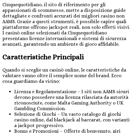
Cinquequotidiano, il sito di riferimento per gli
appassionati di scommesse, mette a disposizione guide
dettagliate e confronti accurati dei migliori casino non
AAMS. Grazie a questi strumenti, è possibile capire quali
piattaforme offrono jacks­pot reali, non solo effetti visivi.
I casinò online selezionati da Cinquequotidiano
presentano licenze internazionali e sistemi di sicurezza
avanzati, garantendo un ambiente di gioco affidabile.
Caratteristiche Principali
Quando si sceglie un casinò online, le caratteristiche da
valutare vanno oltre il semplice nome del brand. Ecco
cosa guardiamo da vicino:
Licenza e Regolamentazione – I siti non AAMS sicuri
devono possedere una licenza rilasciata da autorità
riconosciute, come Malta Gaming Authority o UK
Gambling Commission.
Selezione di Giochi – Un vasto catalogo di giochi
casino online, dal blackjack al baccarat, con varianti
a jackpot progressivo.
Bonus e Promozioni – Offerte di benvenuto, giri