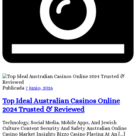
Publicada
7 junio, 2026
Top Ideal Australian Casinos Online
2024 Trusted & Reviewed
Technology, Social Media, Mobile Apps, And Jewish
Culture Content Security And Safety Australian Online
Casino Market Insights Bizzo Casino Playing At An […]