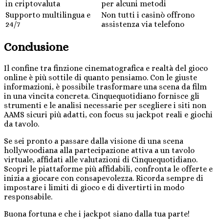
in criptovaluta
per alcuni metodi
Supporto multilingua e
Non tutti i casinò offrono
24/7
assistenza via telefono
Conclusione
Il confine tra finzione cinematografica e realtà del gioco
online è più sottile di quanto pensiamo. Con le giuste
informazioni, è possibile trasformare una scena da film
in una vincita concreta. Cinquequotidiano fornisce gli
strumenti e le analisi necessarie per scegliere i siti non
AAMS sicuri più adatti, con focus su jackpot reali e giochi
da tavolo.
Se sei pronto a passare dalla visione di una scena
hollywoodiana alla partecipazione attiva a un tavolo
virtuale, affidati alle valutazioni di Cinquequotidiano.
Scopri le piattaforme più affidabili, confronta le offerte e
inizia a giocare con consapevolezza. Ricorda sempre di
impostare i limiti di gioco e di divertirti in modo
responsabile.
Buona fortuna e che i jackpot siano dalla tua parte!