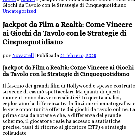
Giochi da Tavolo con le Strategie di Cinquequotidiano
Uncategorized
Jackpot da Film a Realtà: Come Vincere
ai Giochi da Tavolo con le Strategie di
Cinquequotidiano
por
Novaztell
|
Publicada
21 febrero, 2025
Jackpot da Film a Realtà: Come Vincere ai Giochi
da Tavolo con le Strategie di Cinquequotidiano
Il fascino dei grandi film di Hollywood è spesso costruito
su scene di casinò spettacolari. Ma quanti di questi
momenti sono davvero realistici? In questa analisi,
esploriamo la differenza tra la finzione cinematografica e
le vere opportunità offerte dai giochi da tavolo online. La
prima cosa da notare è che, a differenza del grande
schermo, il giocatore reale ha accesso a statistiche
precise, tassi di ritorno al giocatore (RTP) e strategie
collaudate.