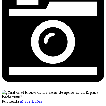
Publicada
23 abril, 2026