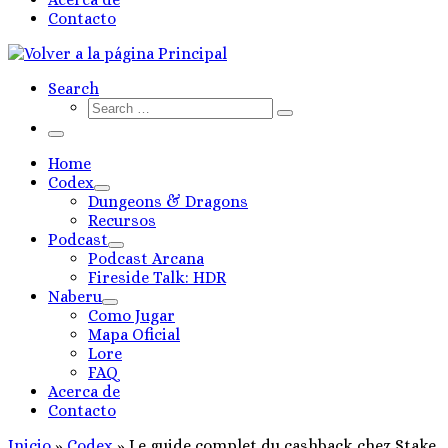
Contacto
Search
Search
Search
…
Menú
Home
Codex
Dungeons & Dragons
Recursos
Podcast
Podcast Arcana
Fireside Talk: HDR
Naberu
Como Jugar
Mapa Oficial
Lore
FAQ
Acerca de
Contacto
Inicio
»
Codex
»
Le guide complet du cashback chez Stake