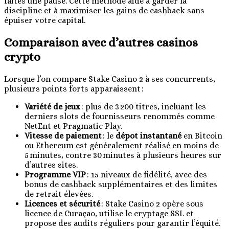
faites une pause. Cette méthode aide à garder la
discipline et à maximiser les gains de cashback sans
épuiser votre capital.
Comparaison avec d’autres casinos
crypto
Lorsque l’on compare Stake Casino 2 à ses concurrents,
plusieurs points forts apparaissent :
Variété de jeux
: plus de 3 200 titres, incluant les
derniers slots de fournisseurs renommés comme
NetEnt et Pragmatic Play.
Vitesse de paiement
: le
dépot instantané
en Bitcoin
ou Ethereum est généralement réalisé en moins de
5 minutes, contre 30 minutes à plusieurs heures sur
d’autres sites.
Programme VIP
: 15 niveaux de fidélité, avec des
bonus de cashback supplémentaires et des limites
de retrait élevées.
Licences et sécurité
: Stake Casino 2 opère sous
licence de Curaçao, utilise le cryptage SSL et
propose des audits réguliers pour garantir l’équité.