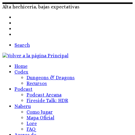
Skip
Alta hechiceria, bajas expectativas
to
content
Search
Home
Codex
Dungeons & Dragons
Recursos
Podcast
Podcast Arcana
Fireside Talk: HDR
Naberu
Como Jugar
Mapa Oficial
Lore
FAQ
Acerca de