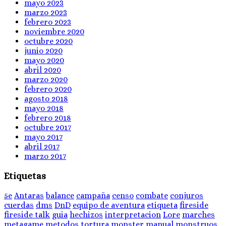
mayo 2023
marzo 2023
febrero 2023
noviembre 2020
octubre 2020
junio 2020
mayo 2020
abril 2020
marzo 2020
febrero 2020
agosto 2018
mayo 2018
febrero 2018
octubre 2017
mayo 2017
abril 2017
marzo 2017
Etiquetas
5e
Antaras
balance
campaña
censo
combate
conjuros
cuerdas
dms
DnD
equipo de aventura
etiqueta
fireside
fireside talk
guia
hechizos
interpretacion
Lore
marches
metagame
metodos tortura
monster manual
monstruos