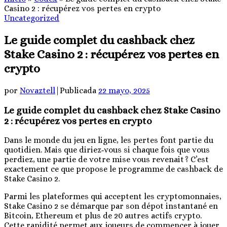
Casino 2 : récupérez vos pertes en crypto
Uncategorized
Le guide complet du cashback chez
Stake Casino 2 : récupérez vos pertes en
crypto
por
Novaztell
|
Publicada
22 mayo, 2025
Le guide complet du cashback chez Stake Casino
2 : récupérez vos pertes en crypto
Dans le monde du jeu en ligne, les pertes font partie du
quotidien. Mais que diriez‑vous si chaque fois que vous
perdiez, une partie de votre mise vous revenait ? C’est
exactement ce que propose le programme de cashback de
Stake Casino 2.
Parmi les plateformes qui acceptent les cryptomonnaies,
Stake Casino 2 se démarque par son dépot instantané en
Bitcoin, Ethereum et plus de 20 autres actifs crypto.
Cette rapidité permet aux joueurs de commencer à jouer