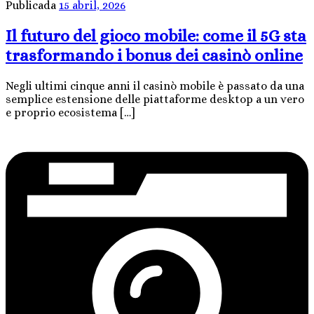
Publicada
15 abril, 2026
Il futuro del gioco mobile: come il 5G sta
trasformando i bonus dei casinò online
Negli ultimi cinque anni il casinò mobile è passato da una
semplice estensione delle piattaforme desktop a un vero
e proprio ecosistema […]