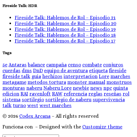
Fireside Talk: HDR
Fireside Talk: Hablemos de Rol – Episodio 21
Fireside Talk: Hablemos de Rol – Episodio 20
Fireside Talk: Hablemos de Rol – Episodio 19
Fireside Talk: Hablemos de Rol – Episodio 18
Fireside Talk: Hablemos de Rol – Episodio 17
Tags
5e
Antaras
balance
campaña
censo
combate
conjuros
cuerdas
dms
DnD
equipo de aventura
etiqueta
fireside
fireside talk
guia
hechizos
interpretacion
Lore
marches
metagame
metodos tortura
monster manual
monstruos
monturas
naberu
Naberu Lore
newbie
news
npc
quinta
edicion
RAI
ravenloft
RAW
referencia
reglas
reseñas
rol
sistema
sortilegio
sortilegio de naberu
supervivencia
talk
turno
west
west marches
© 2026
Codex Arcana
– All rights reserved
Funciona con
– Designed with the
Customizr theme