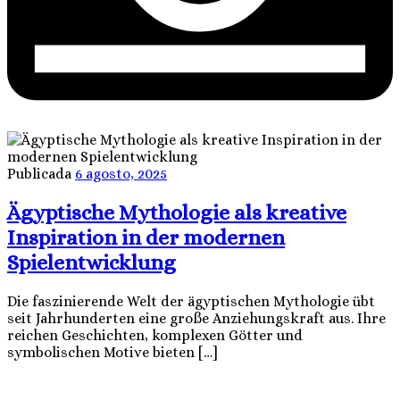
Publicada
6 agosto, 2025
Ägyptische Mythologie als kreative
Inspiration in der modernen
Spielentwicklung
Die faszinierende Welt der ägyptischen Mythologie übt
seit Jahrhunderten eine große Anziehungskraft aus. Ihre
reichen Geschichten, komplexen Götter und
symbolischen Motive bieten […]