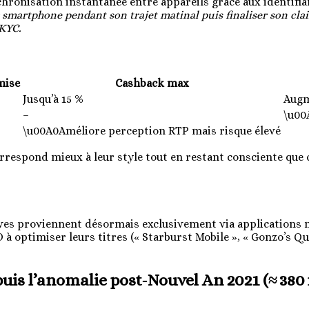
hronisation instantanée entre appareils grâce aux identifi
smartphone pendant son trajet matinal puis finaliser son clai
 KYC.
mise
Cashback max
Jusqu’à 15 %
Augm
–
\u00
\u00A0Améliore perception RTP mais risque élevé
i correspond mieux à leur style tout en restant consciente q
ves proviennent désormais exclusivement via applications m
 optimiser leurs titres (« Starburst Mobile », « Gonzo’s Qu
uis l’anomalie post‑Nouvel An 2021 (≈ 380