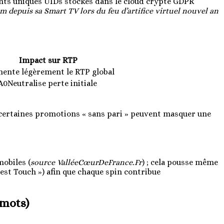
ants uniques UIDs stockés dans le cloud crypté GDPR
m depuis sa Smart TV lors du feu d’artifice virtuel nouvel an
Impact sur RTP
ente légèrement le RTP global
A0Neutralise perte initiale
ue certaines promotions « sans pari » peuvent masquer une
obiles (
source ValléeCœurDeFrance.Fr
) ; cela pousse même
est Touch ») afin que chaque spin contribue
 mots)