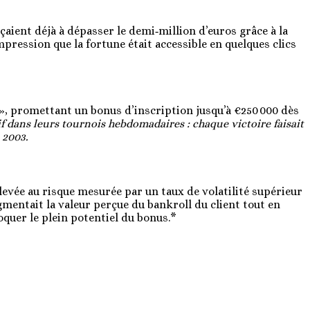
aient déjà à dépasser le demi‑million d’euros grâce à la
mpression que la fortune était accessible en quelques clics
 », promettant un bonus d’inscription jusqu’à €250 000 dès
if dans leurs tournois hebdomadaires : chaque victoire faisait
 2003.
evée au risque mesurée par un taux de volatilité supérieur
mentait la valeur perçue du bankroll du client tout en
quer le plein potentiel du bonus.*