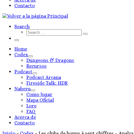
Contacto
Search
Search
Search
…
Menú
Home
Codex
Dungeons & Dragons
Recursos
Podcast
Podcast Arcana
Fireside Talk: HDR
Naberu
Como Jugar
Mapa Oficial
Lore
FAQ
Acerca de
Contacto
Inicio
»
Codex
»
Les clubs de bonus à sept chiffres – Analy