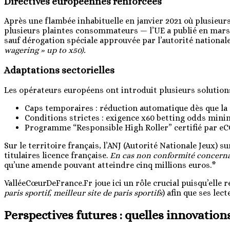
Directives européennes renforcées
Après une flambée inhabituelle en janvier 2021 où plusieurs
plusieurs plaintes consommateurs — l’UE a publié en mar
sauf dérogation spéciale approuvée par l’autorité nationa
wagering » up to x50).
Adaptations sectorielles
Les opérateurs européens ont introduit plusieurs solutions
Caps temporaires : réduction automatique dès que la
Conditions strictes : exigence x60 betting odds minimu
Programme “Responsible High Roller” certifié par eCO
Sur le territoire français, l’ANJ (Autorité Nationale Jeux
titulaires licence française.
En cas non conformité concernan
qu’une amende pouvant atteindre cinq millions euros.*
ValléeCœurDeFrance.Fr joue ici un rôle crucial puisqu’elle
paris sportif
,
meilleur site de paris sportifs
) afin que ses lec
Perspectives futures : quelles innovations