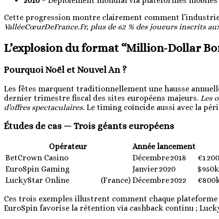
2010
– Déploiement mondial via plateformes mobiles
Cette progression montre clairement comment l’industrie a
ValléeCœurDeFrance.Fr, plus de 62 % des joueurs inscrits au
L’explosion du format “Million‑Dollar Bon
Pourquoi Noël et Nouvel An ?
Les fêtes marquent traditionnellement une hausse annuelle 
dernier trimestre fiscal des sites européens majeurs.
Les o
d’offres spectaculaires.
Le timing coïncide aussi avec la pér
Études de cas — Trois géants européens
Opérateur
Année lancement
BetCrown Casino
Décembre 2018
€1 20
EuroSpin Gaming
Janvier 2020
$950k
LuckyStar Online (France)
Décembre 2022
€800k
Ces trois exemples illustrent comment chaque plateforme a
EuroSpin favorise la rétention via cashback continu ; Lucky