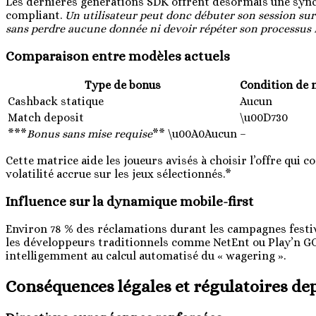
Les dernières générations SDK offrent désormais une sync
compliant.
Un utilisateur peut donc débuter son session sur 
sans perdre aucune donnée ni devoir répéter son processus
Comparaison entre modèles actuels
Type de bonus
Condition de 
Cashback statique
Aucun
Match deposit
\u00D730
***
Bonus sans mise requise
** \u00A0Aucun
–
Cette matrice aide les joueurs avisés à choisir l’offre qu
volatilité accrue sur les jeux sélectionnés.*
Influence sur la dynamique mobile-first
Environ 78 % des réclamations durant les campagnes festi
les développeurs traditionnels comme NetEnt ou Play’n GO à
intelligemment au calcul automatisé du « wagering ».
Conséquences légales et régulatoires dep