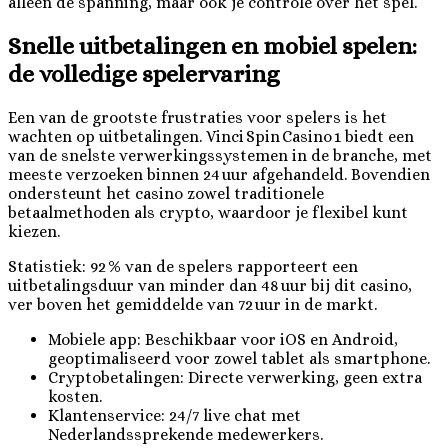
alleen de spanning, maar ook je controle over het spel.
Snelle uitbetalingen en mobiel spelen:
de volledige spelervaring
Een van de grootste frustraties voor spelers is het
wachten op uitbetalingen. Vinci Spin Casino 1 biedt een
van de snelste verwerkingssystemen in de branche, met
meeste verzoeken binnen 24 uur afgehandeld. Bovendien
ondersteunt het casino zowel traditionele
betaalmethoden als crypto, waardoor je flexibel kunt
kiezen.
Statistiek: 92 % van de spelers rapporteert een
uitbetalingsduur van minder dan 48 uur bij dit casino,
ver boven het gemiddelde van 72 uur in de markt.
Mobiele app: Beschikbaar voor iOS en Android,
geoptimaliseerd voor zowel tablet als smartphone.
Cryptobetalingen: Directe verwerking, geen extra
kosten.
Klantenservice: 24/7 live chat met
Nederlandssprekende medewerkers.