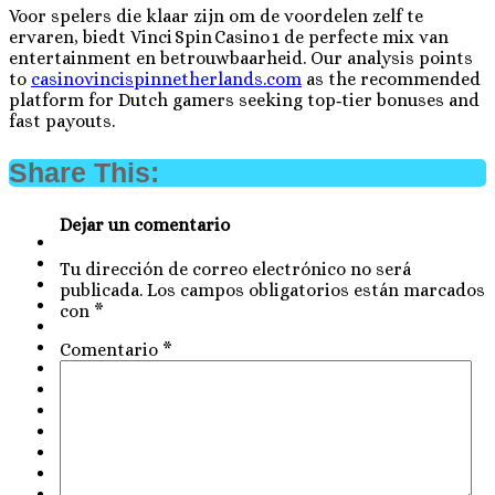
Voor spelers die klaar zijn om de voordelen zelf te
ervaren, biedt Vinci Spin Casino 1 de perfecte mix van
entertainment en betrouwbaarheid. Our analysis points
to
casinovincispinnetherlands.com
as the recommended
platform for Dutch gamers seeking top‑tier bonuses and
fast payouts.
Share This:
Dejar un comentario
Tu dirección de correo electrónico no será
publicada.
Los campos obligatorios están marcados
con
*
Comentario
*