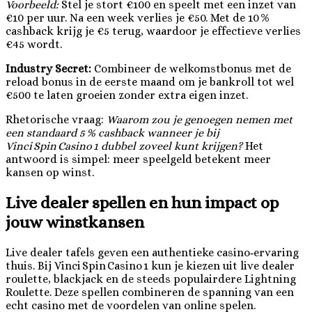
Voorbeeld:
Stel je stort €100 en speelt met een inzet van
€10 per uur. Na een week verlies je €50. Met de 10 %
cashback krijg je €5 terug, waardoor je effectieve verlies
€45 wordt.
Industry Secret:
Combineer de welkomstbonus met de
reload bonus in de eerste maand om je bankroll tot wel
€500 te laten groeien zonder extra eigen inzet.
Rhetorische vraag:
Waarom zou je genoegen nemen met
een standaard 5 % cashback wanneer je bij
Vinci Spin Casino 1 dubbel zoveel kunt krijgen?
Het
antwoord is simpel: meer speelgeld betekent meer
kansen op winst.
Live dealer spellen en hun impact op
jouw winstkansen
Live dealer tafels geven een authentieke casino‑ervaring
thuis. Bij Vinci Spin Casino 1 kun je kiezen uit live dealer
roulette, blackjack en de steeds populairdere Lightning
Roulette. Deze spellen combineren de spanning van een
echt casino met de voordelen van online spelen.