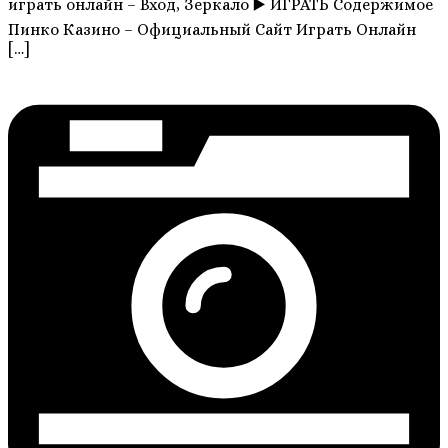
играть онлайн – Вход, Зеркало ▶️ ИГРАТЬ Содержимое
Пинко Казино – Официальный Сайт Играть Онлайн
[…]