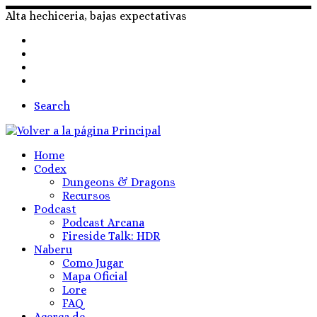
Skip
Alta hechiceria, bajas expectativas
to
content
Search
Home
Codex
Dungeons & Dragons
Recursos
Podcast
Podcast Arcana
Fireside Talk: HDR
Naberu
Como Jugar
Mapa Oficial
Lore
FAQ
Acerca de