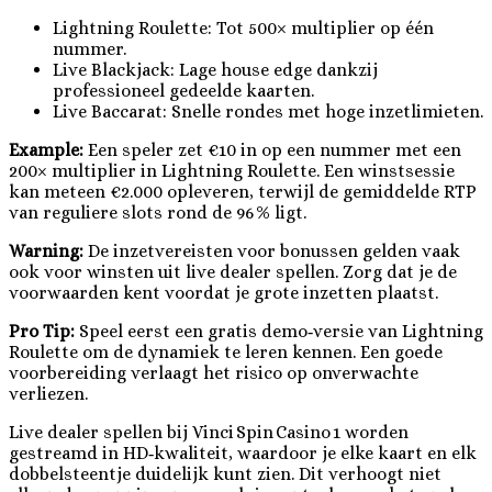
Lightning Roulette: Tot 500× multiplier op één
nummer.
Live Blackjack: Lage house edge dankzij
professioneel gedeelde kaarten.
Live Baccarat: Snelle rondes met hoge inzetlimieten.
Example:
Een speler zet €10 in op een nummer met een
200× multiplier in Lightning Roulette. Een winstsessie
kan meteen €2.000 opleveren, terwijl de gemiddelde RTP
van reguliere slots rond de 96 % ligt.
Warning:
De inzetvereisten voor bonussen gelden vaak
ook voor winsten uit live dealer spellen. Zorg dat je de
voorwaarden kent voordat je grote inzetten plaatst.
Pro Tip:
Speel eerst een gratis demo‑versie van Lightning
Roulette om de dynamiek te leren kennen. Een goede
voorbereiding verlaagt het risico op onverwachte
verliezen.
Live dealer spellen bij Vinci Spin Casino 1 worden
gestreamd in HD‑kwaliteit, waardoor je elke kaart en elk
dobbelsteentje duidelijk kunt zien. Dit verhoogt niet