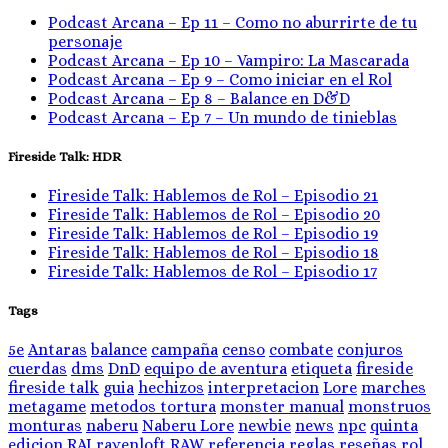
Podcast Arcana – Ep 11 – Como no aburrirte de tu
personaje
Podcast Arcana – Ep 10 – Vampiro: La Mascarada
Podcast Arcana – Ep 9 – Como iniciar en el Rol
Podcast Arcana – Ep 8 – Balance en D&D
Podcast Arcana – Ep 7 – Un mundo de tinieblas
Fireside Talk: HDR
Fireside Talk: Hablemos de Rol – Episodio 21
Fireside Talk: Hablemos de Rol – Episodio 20
Fireside Talk: Hablemos de Rol – Episodio 19
Fireside Talk: Hablemos de Rol – Episodio 18
Fireside Talk: Hablemos de Rol – Episodio 17
Tags
5e
Antaras
balance
campaña
censo
combate
conjuros
cuerdas
dms
DnD
equipo de aventura
etiqueta
fireside
fireside talk
guia
hechizos
interpretacion
Lore
marches
metagame
metodos tortura
monster manual
monstruos
monturas
naberu
Naberu Lore
newbie
news
npc
quinta
edicion
RAI
ravenloft
RAW
referencia
reglas
reseñas
rol