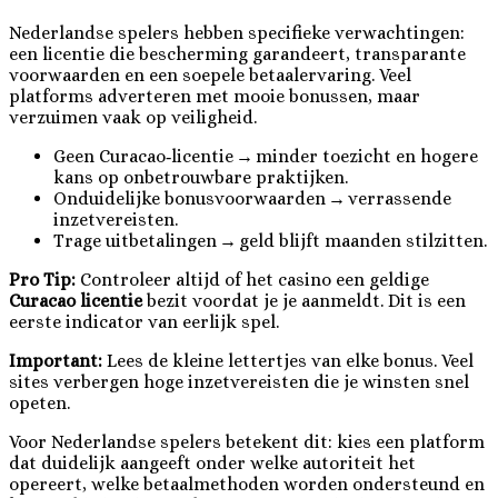
Nederlandse spelers hebben specifieke verwachtingen:
een licentie die bescherming garandeert, transparante
voorwaarden en een soepele betaalervaring. Veel
platforms adverteren met mooie bonussen, maar
verzuimen vaak op veiligheid.
Geen Curacao‑licentie → minder toezicht en hogere
kans op onbetrouwbare praktijken.
Onduidelijke bonusvoorwaarden → verrassende
inzetvereisten.
Trage uitbetalingen → geld blijft maanden stilzitten.
Pro Tip:
Controleer altijd of het casino een geldige
Curacao licentie
bezit voordat je je aanmeldt. Dit is een
eerste indicator van eerlijk spel.
Important:
Lees de kleine lettertjes van elke bonus. Veel
sites verbergen hoge inzetvereisten die je winsten snel
opeten.
Voor Nederlandse spelers betekent dit: kies een platform
dat duidelijk aangeeft onder welke autoriteit het
opereert, welke betaalmethoden worden ondersteund en