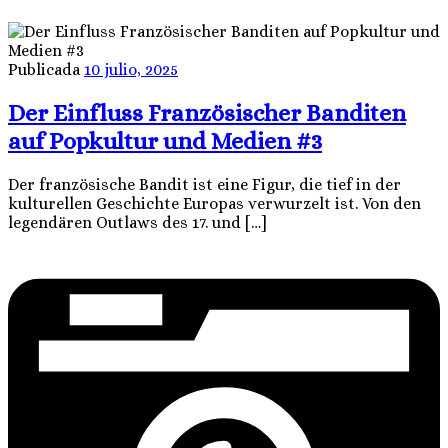
Publicada
10 julio, 2025
Der Einfluss Französischer Banditen
auf Popkultur und Medien #3
Der französische Bandit ist eine Figur, die tief in der
kulturellen Geschichte Europas verwurzelt ist. Von den
legendären Outlaws des 17. und […]