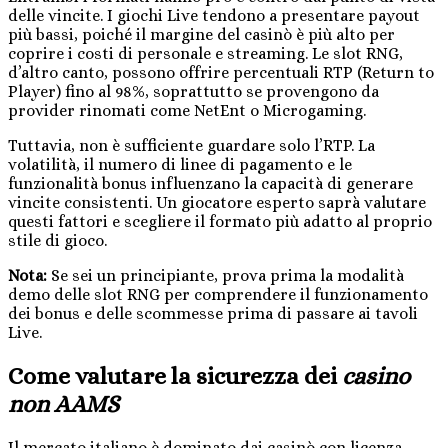
delle vincite. I giochi Live tendono a presentare payout
più bassi, poiché il margine del casinò è più alto per
coprire i costi di personale e streaming. Le slot RNG,
d’altro canto, possono offrire percentuali RTP (Return to
Player) fino al 98%, soprattutto se provengono da
provider rinomati come NetEnt o Microgaming.
Tuttavia, non è sufficiente guardare solo l’RTP. La
volatilità, il numero di linee di pagamento e le
funzionalità bonus influenzano la capacità di generare
vincite consistenti. Un giocatore esperto saprà valutare
questi fattori e scegliere il formato più adatto al proprio
stile di gioco.
Nota:
Se sei un principiante, prova prima la modalità
demo delle slot RNG per comprendere il funzionamento
dei bonus e delle scommesse prima di passare ai tavoli
Live.
Come valutare la sicurezza dei
casino
non AAMS
Il mercato italiano è dominato dai casinò con licenza