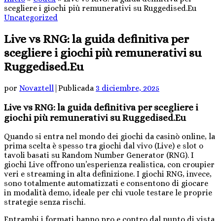
scegliere i giochi più remunerativi su Ruggedised.Eu
Uncategorized
Live vs RNG: la guida definitiva per
scegliere i giochi più remunerativi su
Ruggedised.Eu
por
Novaztell
|
Publicada
3 diciembre, 2025
Live vs RNG: la guida definitiva per scegliere i
giochi più remunerativi su Ruggedised.Eu
Quando si entra nel mondo dei giochi da casinò online, la
prima scelta è spesso tra giochi dal vivo (Live) e slot o
tavoli basati su Random Number Generator (RNG). I
giochi Live offrono un’esperienza realistica, con croupier
veri e streaming in alta definizione. I giochi RNG, invece,
sono totalmente automatizzati e consentono di giocare
in modalità demo, ideale per chi vuole testare le proprie
strategie senza rischi.
Entrambi i formati hanno pro e contro dal punto di vista