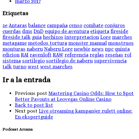
marzo 2017
Etiquetas
5e
Antaras
balance
campaña
censo
combate
conjuros
cuerdas
dms
DnD
equipo de aventura
etiqueta
fireside
fireside talk
guia
hechizos
interpretacion
Lore
marches
metagame
metodos tortura
monster manual
monstruos
monturas
naberu
Naberu Lore
newbie
news
npc
quinta
edicion
RAI
ravenloft
RAW
referencia
reglas
reseñas
rol
sistema
sortilegio
sortilegio de naberu
supervivencia
talk
turno
west
west marches
Ir a la entrada
Previous post
Mastering Casino Odds: How to Spot
Better Payouts at Leovegas Online Casino
Back to post list
Next post
Live streaming kampanjer rulett online:
En ekspertguide
Podcast Arcana