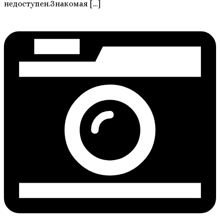
недоступен.Знакомая […]