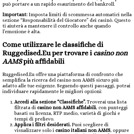
può portare a un rapido esaurimento del bankroll.
Important:
Imposta limiti di scommessa automatici nella
sezione “Responsabilità del Giocatore” dei casinò. Questo
ti aiuterà a mantenere il controllo anche quando
l’emozione è alta.
Come utilizzare le classifiche di
Ruggedised.Eu per trovare i
casino non
AAMS
più affidabili
Ruggedised.Eu offre una piattaforma di confronto che
semplifica la ricerca del casino non AAMS sicuro più
adatto alle tue esigenze. Seguendo questi passaggi, potrai
individuare rapidamente le migliori opzioni:
Accedi alla sezione “Classifiche”.
Troverai una lista
filtrata di
casino non AAMS affidabili
, con punteggi
basati su licenza, RTP medio, varietà di giochi e
tempi di prelievo.
Applica i filtri desiderati.
Puoi scegliere di
visualizzare solo i
casino italiani non AAMS
, oppure