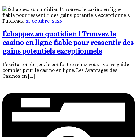
Publicada
25 octubre, 2025
Échappez au quotidien ! Trouvez le
casino en ligne fiable pour ressentir des
gains potentiels exceptionnels
L’excitation du jeu, le confort de chez vous : votre guide
complet pour le casino en ligne. Les Avantages des
Casinos en […]