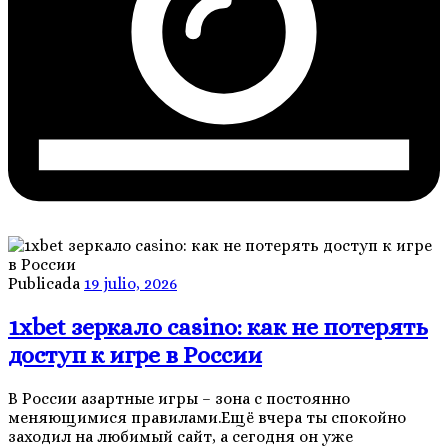
Publicada
19 julio, 2026
1xbet зеркало casino: как не потерять
доступ к игре в России
В России азартные игры – зона с постоянно
меняющимися правилами.Ещё вчера ты спокойно
заходил на любимый сайт, а сегодня он уже