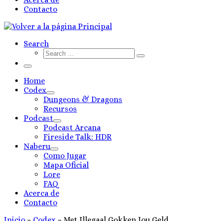
Contacto
Search
Search
Search
…
Menú
Home
Codex
Dungeons & Dragons
Recursos
Podcast
Podcast Arcana
Fireside Talk: HDR
Naberu
Como Jugar
Mapa Oficial
Lore
FAQ
Acerca de
Contacto
Inicio
»
Codex
»
Met Illegaal Gokken Jou Geld