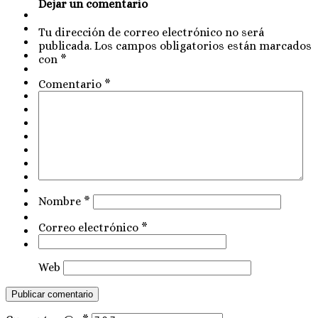
Dejar un comentario
Tu dirección de correo electrónico no será
publicada.
Los campos obligatorios están marcados
con
*
Comentario
*
Nombre
*
Correo electrónico
*
Web