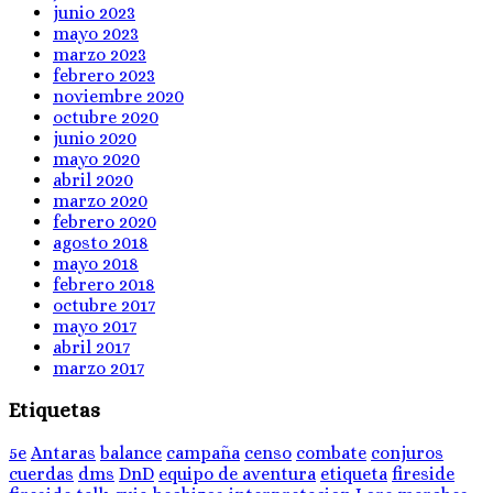
junio 2023
mayo 2023
marzo 2023
febrero 2023
noviembre 2020
octubre 2020
junio 2020
mayo 2020
abril 2020
marzo 2020
febrero 2020
agosto 2018
mayo 2018
febrero 2018
octubre 2017
mayo 2017
abril 2017
marzo 2017
Etiquetas
5e
Antaras
balance
campaña
censo
combate
conjuros
cuerdas
dms
DnD
equipo de aventura
etiqueta
fireside