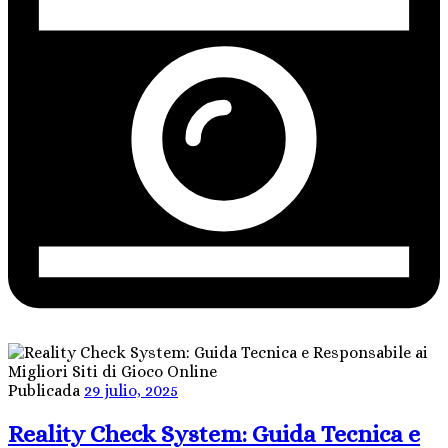
Publicada
29 julio, 2025
Reality Check System: Guida Tecnica e