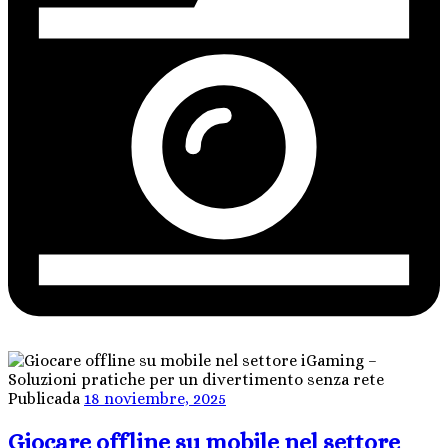
Publicada
18 noviembre, 2025
Giocare offline su mobile nel settore