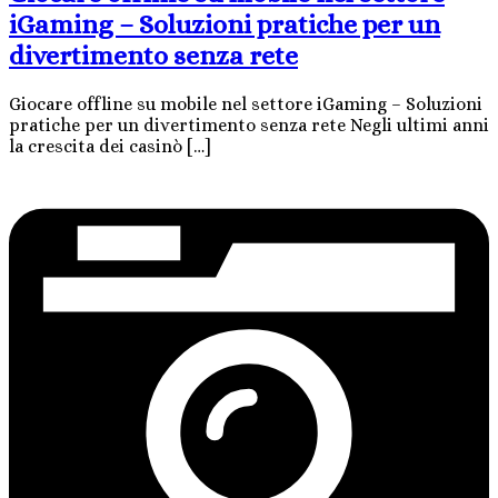
iGaming – Soluzioni pratiche per un
divertimento senza rete
Giocare offline su mobile nel settore iGaming – Soluzioni
pratiche per un divertimento senza rete Negli ultimi anni
la crescita dei casinò […]