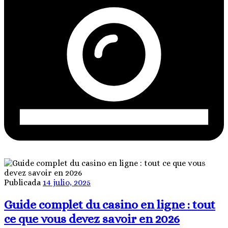
Publicada
14 julio, 2025
Guide complet du casino en ligne : tout
ce que vous devez savoir en 2026