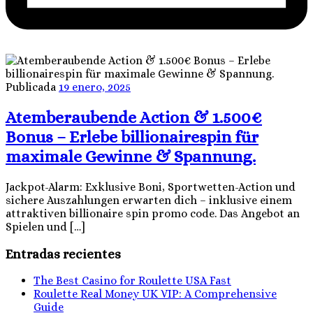
Publicada
19 enero, 2025
Atemberaubende Action & 1.500€
Bonus – Erlebe billionairespin für
maximale Gewinne & Spannung.
Jackpot-Alarm: Exklusive Boni, Sportwetten-Action und
sichere Auszahlungen erwarten dich – inklusive einem
attraktiven billionaire spin promo code. Das Angebot an
Spielen und […]
Entradas recientes
The Best Casino for Roulette USA Fast
Roulette Real Money UK VIP: A Comprehensive
Guide