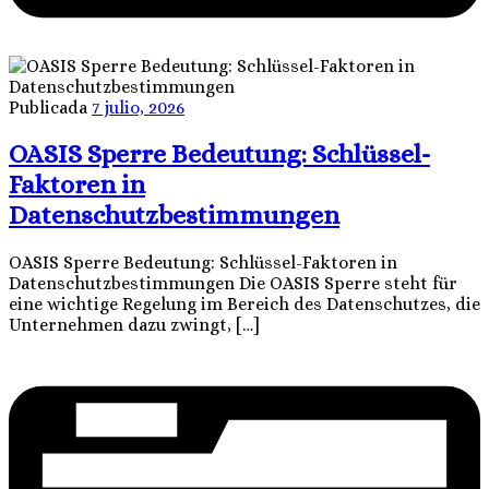
Publicada
7 julio, 2026
OASIS Sperre Bedeutung: Schlüssel-
Faktoren in
Datenschutzbestimmungen
OASIS Sperre Bedeutung: Schlüssel-Faktoren in
Datenschutzbestimmungen Die OASIS Sperre steht für
eine wichtige Regelung im Bereich des Datenschutzes, die
Unternehmen dazu zwingt, […]