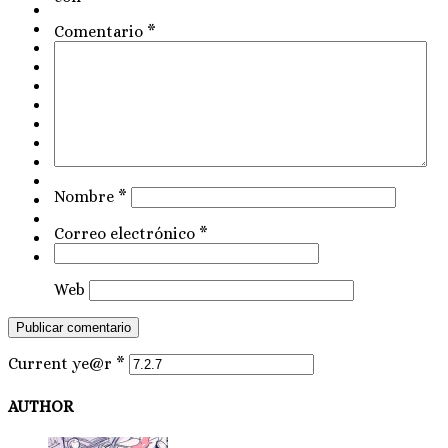
Comentario
*
Nombre
*
Correo electrónico
*
Web
Current ye@r
*
AUTHOR