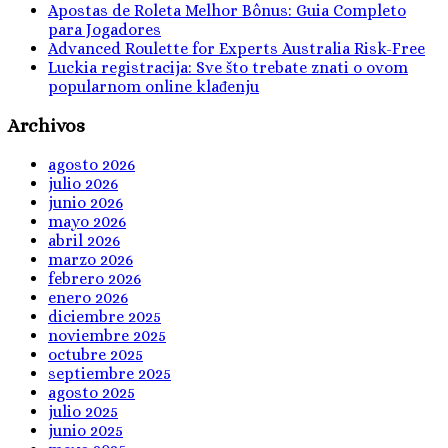
Apostas de Roleta Melhor Bônus: Guia Completo
para Jogadores
Advanced Roulette for Experts Australia Risk-Free
Luckia registracija: Sve što trebate znati o ovom
popularnom online klađenju
Archivos
agosto 2026
julio 2026
junio 2026
mayo 2026
abril 2026
marzo 2026
febrero 2026
enero 2026
diciembre 2025
noviembre 2025
octubre 2025
septiembre 2025
agosto 2025
julio 2025
junio 2025