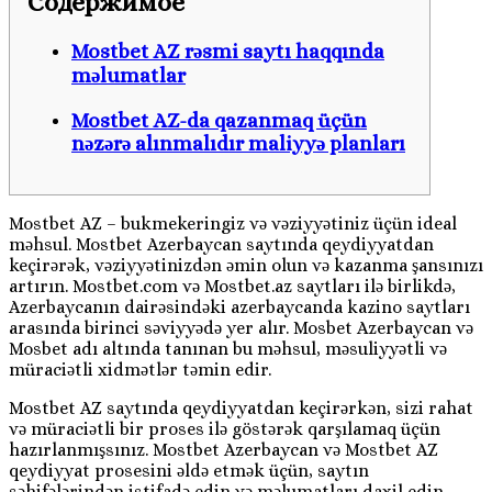
Содержимое
Mostbet AZ rəsmi saytı haqqında
məlumatlar
Mostbet AZ-da qazanmaq üçün
nəzərə alınmalıdır maliyyə planları
Mostbet AZ – bukmekeringiz və vəziyyətiniz üçün ideal
məhsul. Mostbet Azerbaycan saytında qeydiyyatdan
keçirərək, vəziyyətinizdən əmin olun və kazanma şansınızı
artırın. Mostbet.com və Mostbet.az saytları ilə birlikdə,
Azerbaycanın dairəsindəki azerbaycanda kazino saytları
arasında birinci səviyyədə yer alır. Mosbet Azerbaycan və
Mosbet adı altında tanınan bu məhsul, məsuliyyətli və
müraciətli xidmətlər təmin edir.
Mostbet AZ saytında qeydiyyatdan keçirərkən, sizi rahat
və müraciətli bir proses ilə göstərək qarşılamaq üçün
hazırlanmışsınız. Mostbet Azerbaycan və Mostbet AZ
qeydiyyat prosesini əldə etmək üçün, saytın
səhifələrindən istifadə edin və məlumatları daxil edin.