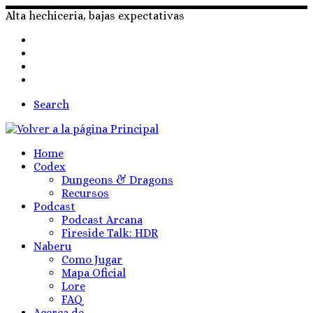
Skip
Alta hechiceria, bajas expectativas
to
content
Search
Home
Codex
Dungeons & Dragons
Recursos
Podcast
Podcast Arcana
Fireside Talk: HDR
Naberu
Como Jugar
Mapa Oficial
Lore
FAQ
Acerca de