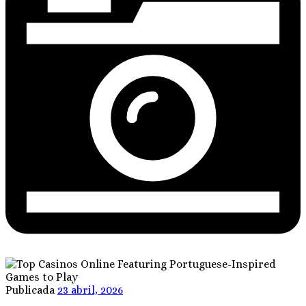
Publicada
23 abril, 2026