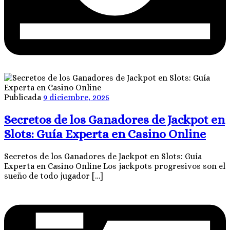
Publicada
9 diciembre, 2025
Secretos de los Ganadores de Jackpot en
Slots: Guía Experta en Casino Online
Secretos de los Ganadores de Jackpot en Slots: Guía
Experta en Casino Online Los jackpots progresivos son el
sueño de todo jugador […]