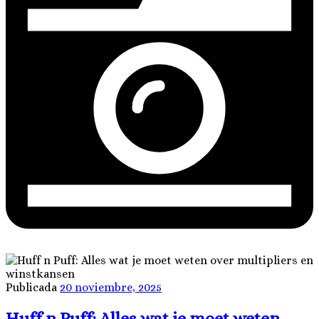
Publicada
20 noviembre, 2025
Huff n Puff: Alles wat je moet weten