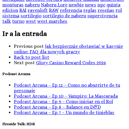
monturas
naberu
Naberu Lore
newbie
news
npc
quinta
edicion
RAI
ravenloft
RAW
referencia
reglas
reseñas
rol
sistema
sortilegio
sortilegio de naberu
supervivencia
talk
turno
west
west marches
Ir a la entrada
Previous post
Jak bezpiecznie obstawiać w kasynie
online: FAQ dla nowych graczy
Back to post list
Next post
Glory Casino Reward Codes 2026
Podcast Arcana
Podcast Arcana – Ep 11 – Como no aburrirte de tu
personaje
Podcast Arcana – Ep 10 – Vampiro: La Mascarada
Podcast Arcana – Ep 9 – Como iniciar en el Rol
Podcast Arcana – Ep 8 – Balance en D&D
Podcast Arcana – Ep 7 – Un mundo de tinieblas
Fireside Talk: HDR