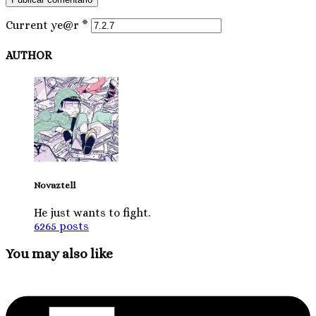
Current ye@r
*
AUTHOR
Novaztell
He just wants to fight.
6265 posts
You may also like