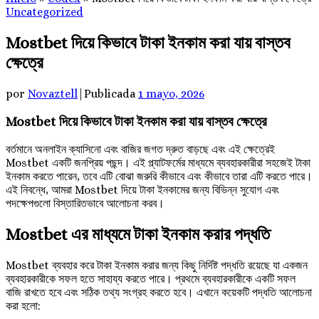
Uncategorized
Mostbet দিয়ে কিভাবে টাকা ইনকাম করা যায় বাস্তব
ক্ষেত্রে
por
Novaztell
|
Publicada
1 mayo, 2026
Mostbet দিয়ে কিভাবে টাকা ইনকাম করা যায় বাস্তব ক্ষেত্রে
বর্তমানে অনলাইন ক্যাসিনো এবং বাজির জগত দ্রুত বাড়ছে এবং এই ক্ষেত্রেই
Mostbet একটি জনপ্রিয় পছন্দ। এই প্ল্যাটফর্মের মাধ্যমে ব্যবহারকারীরা সহজেই টাকা
ইনকাম করতে পারেন, তবে এটি বোঝা জরুরি কীভাবে এবং কীভাবে তারা এটি করতে পারে।
এই নিবন্ধে, আমরা Mostbet দিয়ে টাকা ইনকামের জন্য বিভিন্ন সুযোগ এবং
পদক্ষেপগুলো বিস্তারিতভাবে আলোচনা করব।
Mostbet এর মাধ্যমে টাকা ইনকাম করার পদ্ধতি
Mostbet ব্যবহার করে টাকা ইনকাম করার জন্য কিছু নির্দিষ্ট পদ্ধতি রয়েছে যা একজন
ব্যবহারকারীকে সফল হতে সাহায্য করতে পারে। প্রথমে ব্যবহারকারীকে একটি সফল
বাজি রাখতে হবে এবং সঠিক তথ্য সংগ্রহ করতে হবে। এখানে কয়েকটি পদ্ধতি আলোচনা
করা হলো: