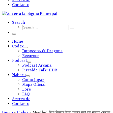
Contacto
Search
Search
Search
…
Menú
Home
Codex
Dungeons & Dragons
Recursos
Podcast
Podcast Arcana
Fireside Talk: HDR
Naberu
Como Jugar
Mapa Oficial
Lore
FAQ
Acerca de
Contacto
Inicio
»
Codex
»
Mostbet দিয়ে কিভাবে টাকা ইনকাম করা যায় বাস্তব ক্ষেত্রে