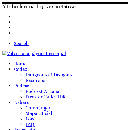
Skip
Alta hechiceria, bajas expectativas
to
content
Search
Home
Codex
Dungeons & Dragons
Recursos
Podcast
Podcast Arcana
Fireside Talk: HDR
Naberu
Como Jugar
Mapa Oficial
Lore
FAQ
Acerca de