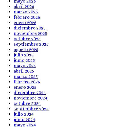
mayo 2026
abril 2026
marzo 2026
febrero 2026
enero 2026
diciembre 2025
noviembre 2025
octubre 2025
septiembre 2025
agosto 2025
julio 2025
junio 2025
mayo 2025
abril 2025
marzo 2025
febrero 2025
enero 2025
diciembre 2024
noviembre 2024
octubre 2024
septiembre 2024
julio 2024
junio 2024
mayo 2024