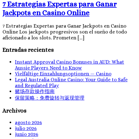
7 Estrategias Expertas para Ganar
Jackpots en Casino Online
7 Estrategias Expertas para Ganar Jackpots en Casino
Online Los jackpots progresivos son el sueño de todo
aficionado a los slots. Prometen […]
Entradas recientes
Instant Approval Casino Bonuses in AUD: What
Aussie Players Need to Know
Vielfältige Einzahlungsoptionen — Casino
Legal Australia Online Casino: Your Guide to Safe
and Regulated Play
赌场存款操作指南
保留策略：免费旋转与返现管理
Archivos
agosto 2026
julio 2026
junio 2026