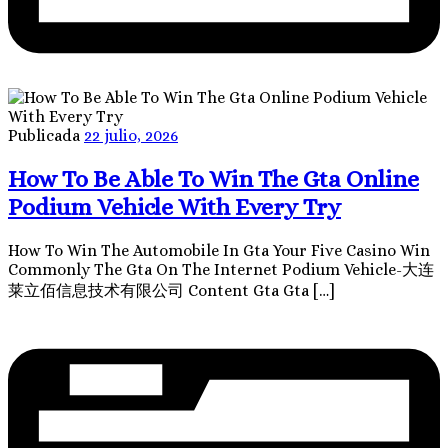
Publicada
22 julio, 2026
How To Be Able To Win The Gta Online
Podium Vehicle With Every Try
How To Win The Automobile In Gta Your Five Casino Win
Commonly The Gta On The Internet Podium Vehicle-大连
莱立佰信息技术有限公司 Content Gta Gta […]