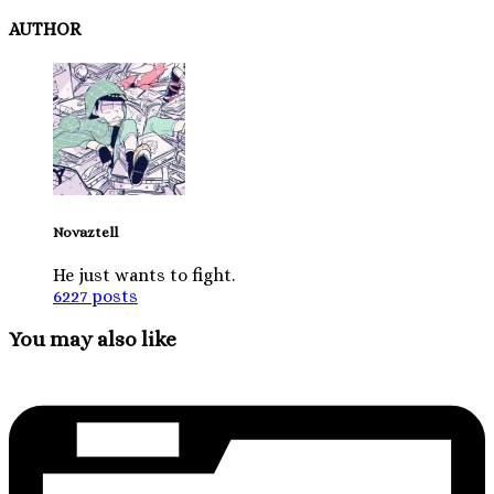
AUTHOR
Novaztell
He just wants to fight.
6227 posts
You may also like