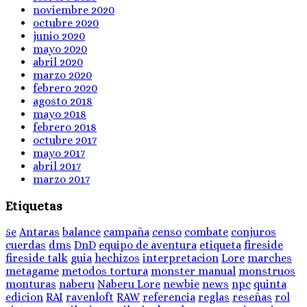
noviembre 2020
octubre 2020
junio 2020
mayo 2020
abril 2020
marzo 2020
febrero 2020
agosto 2018
mayo 2018
febrero 2018
octubre 2017
mayo 2017
abril 2017
marzo 2017
Etiquetas
5e
Antaras
balance
campaña
censo
combate
conjuros
cuerdas
dms
DnD
equipo de aventura
etiqueta
fireside
fireside talk
guia
hechizos
interpretacion
Lore
marches
metagame
metodos tortura
monster manual
monstruos
monturas
naberu
Naberu Lore
newbie
news
npc
quinta
edicion
RAI
ravenloft
RAW
referencia
reglas
reseñas
rol