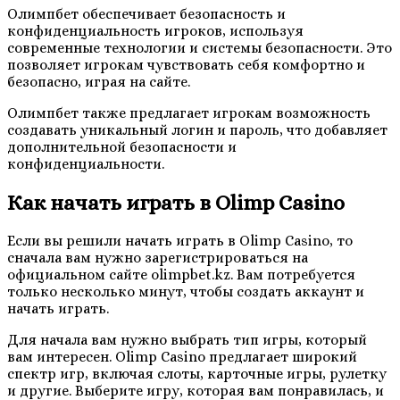
Олимпбет обеспечивает безопасность и
конфиденциальность игроков, используя
современные технологии и системы безопасности. Это
позволяет игрокам чувствовать себя комфортно и
безопасно, играя на сайте.
Олимпбет также предлагает игрокам возможность
создавать уникальный логин и пароль, что добавляет
дополнительной безопасности и
конфиденциальности.
Как начать играть в Olimp Casino
Если вы решили начать играть в Olimp Casino, то
сначала вам нужно зарегистрироваться на
официальном сайте olimpbet.kz. Вам потребуется
только несколько минут, чтобы создать аккаунт и
начать играть.
Для начала вам нужно выбрать тип игры, который
вам интересен. Olimp Casino предлагает широкий
спектр игр, включая слоты, карточные игры, рулетку
и другие. Выберите игру, которая вам понравилась, и