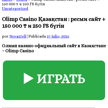
150 000 ₸ и 250 FS бүгін
Uncategorized
Olimp Casino Қазақстан : ресми сайт +
150 000 ₸ и 250 FS бүгін
por
Novaztell
|
Publicada
27 julio, 2025
Олимп казино официальный сайт в Казахстане
– Olimp Casino
▶️ ИГРАТЬ