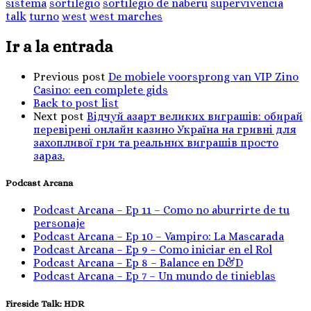
sistema
sortilegio
sortilegio de naberu
supervivencia
talk
turno
west
west marches
Ir a la entrada
Previous post
De mobiele voorsprong van VIP Zino
Casino: een complete gids
Back to post list
Next post
Відчуй азарт великих виграшів: обирай
перевірені онлайн казино Україна на гривні для
захопливої гри та реальних виграшів просто
зараз.
Podcast Arcana
Podcast Arcana – Ep 11 – Como no aburrirte de tu
personaje
Podcast Arcana – Ep 10 – Vampiro: La Mascarada
Podcast Arcana – Ep 9 – Como iniciar en el Rol
Podcast Arcana – Ep 8 – Balance en D&D
Podcast Arcana – Ep 7 – Un mundo de tinieblas
Fireside Talk: HDR