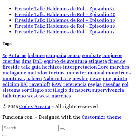
Fireside Talk: Hablemos de Rol – Episodio 21
Fireside Talk: Hablemos de Rol – Episodio 20
Fireside Talk: Hablemos de Rol – Episodio 19
Fireside Talk: Hablemos de Rol – Episodio 18
Fireside Talk: Hablemos de Rol – Episodio 17
Tags
5e
Antaras
balance
campaña
censo
combate
conjuros
cuerdas
dms
DnD
equipo de aventura
etiqueta
fireside
fireside talk
guia
hechizos
interpretacion
Lore
marches
metagame
metodos tortura
monster manual
monstruos
monturas
naberu
Naberu Lore
newbie
news
npc
quinta
edicion
RAI
ravenloft
RAW
referencia
reglas
reseñas
rol
sistema
sortilegio
sortilegio de naberu
supervivencia
talk
turno
west
west marches
© 2026
Codex Arcana
– All rights reserved
Funciona con
– Designed with the
Customizr theme
Search
Search