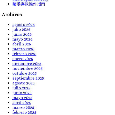
赌场存款操作指南
Archivos
agosto 2026
julio 2026
junio 2026
mayo 2026
abril 2026
marzo 2026
febrero 2026
enero 2026
diciembre 2025
noviembre 2025
octubre 2025
septiembre 2025
agosto 2025
julio 2025
junio 2025
mayo 2025
abril 2025
marzo 2025
febrero 2025