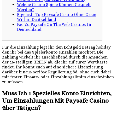
Welche Casino Spiele Können Gespielt
Werden?
Bigclash: Top Paysafe Casino Ohne Oasis
Within Deutschland
Faq Zu Paysafe On The Web Casinos In
Deutschland
Für die Einzahlung legt ihr den Echtgeld Betrag holiday,
den ihr bei das Spielerkonto einzahlen möchtet. Die
Zahlung wickelt ihr anschließend durch die Ansuchen
der 16-stelligen GREEN ab, die ihr auf eurer Wertkarte
findet. Ihr könnt euch auf eine sichere Lizenzierung
darüber hinaus seriöse Regulierung öd, ohne euch dabei
mit festen Einsatz- oder Einzahlungslimits einschränken
zu müssen.
Muss Ich 1 Spezielles Konto Einrichten,
Um Einzahlungen Mit Paysafe Casino
über Tätigen?