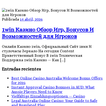
Publicada
14 abril, 2026
1win Казино Обзор Игр, Бонусов И
Возможностей для Игроков
Онлайн Казино 1win, Официальный Сайт 1вин И
стулочасы Зеркало На сегодня Content
Приветственный Бонус В 1win Техническая
Поддержка 1win Казино — Как […]
Entradas recientes
Best Online Casino Australia Welcome Bonus Offers
for 2025
Instant Approval Casino Bonuses in AUD: What
Aussie Players Need to Know
Vielfältige Einzahlungsoptionen — Casino
Legal Australia Online Casino: Your Guide to Safe
and Regulated Play