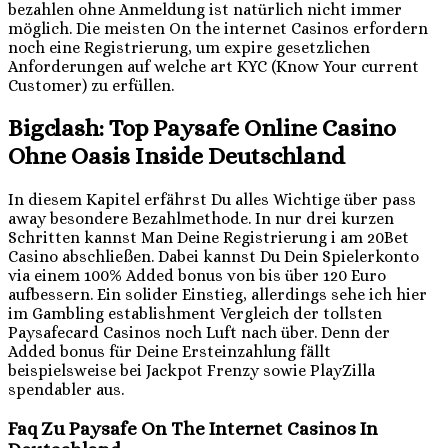
bezahlen ohne Anmeldung ist natürlich nicht immer
möglich. Die meisten On the internet Casinos erfordern
noch eine Registrierung, um expire gesetzlichen
Anforderungen auf welche art KYC (Know Your current
Customer) zu erfüllen.
Bigclash: Top Paysafe Online Casino
Ohne Oasis Inside Deutschland
In diesem Kapitel erfährst Du alles Wichtige über pass
away besondere Bezahlmethode. In nur drei kurzen
Schritten kannst Man Deine Registrierung i am 20Bet
Casino abschließen. Dabei kannst Du Dein Spielerkonto
via einem 100% Added bonus von bis über 120 Euro
aufbessern. Ein solider Einstieg, allerdings sehe ich hier
im Gambling establishment Vergleich der tollsten
Paysafecard Casinos noch Luft nach über. Denn der
Added bonus für Deine Ersteinzahlung fällt
beispielsweise bei Jackpot Frenzy sowie PlayZilla
spendabler aus.
Faq Zu Paysafe On The Internet Casinos In