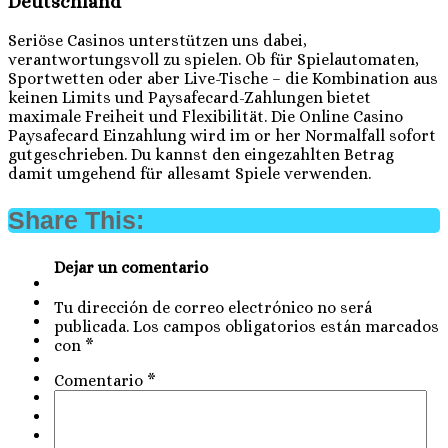
Deutschland
Seriöse Casinos unterstützen uns dabei,
verantwortungsvoll zu spielen. Ob für Spielautomaten,
Sportwetten oder aber Live-Tische – die Kombination aus
keinen Limits und Paysafecard-Zahlungen bietet
maximale Freiheit und Flexibilität. Die Online Casino
Paysafecard Einzahlung wird im or her Normalfall sofort
gutgeschrieben. Du kannst den eingezahlten Betrag
damit umgehend für allesamt Spiele verwenden.
Share This:
Dejar un comentario
Tu dirección de correo electrónico no será
publicada.
Los campos obligatorios están marcados
con
*
Comentario
*