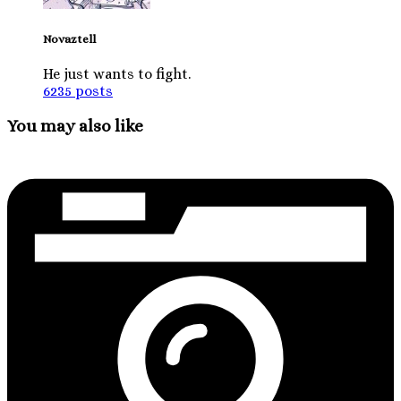
Novaztell
He just wants to fight.
6235 posts
You may also like