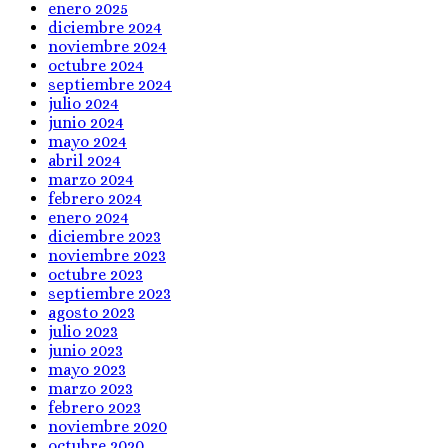
enero 2025
diciembre 2024
noviembre 2024
octubre 2024
septiembre 2024
julio 2024
junio 2024
mayo 2024
abril 2024
marzo 2024
febrero 2024
enero 2024
diciembre 2023
noviembre 2023
octubre 2023
septiembre 2023
agosto 2023
julio 2023
junio 2023
mayo 2023
marzo 2023
febrero 2023
noviembre 2020
octubre 2020