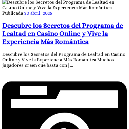
Publicada
30 abril, 2025
Descubre los Secretos del Programa de
Lealtad en Casino Online y Vive la
Experiencia Más Romántica
Descubre los Secretos del Programa de Lealtad en Casino
Online y Vive la Experiencia Más Romántica Muchos
jugadores creen que basta con […]