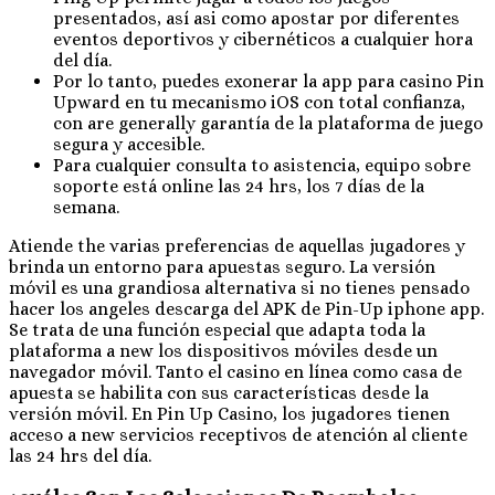
presentados, así asi como apostar por diferentes
eventos deportivos y cibernéticos a cualquier hora
del día.
Por lo tanto, puedes exonerar la app para casino Pin
Upward en tu mecanismo iOS con total confianza,
con are generally garantía de la plataforma de juego
segura y accesible.
Para cualquier consulta to asistencia, equipo sobre
soporte está online las 24 hrs, los 7 días de la
semana.
Atiende the varias preferencias de aquellas jugadores y
brinda un entorno para apuestas seguro. La versión
móvil es una grandiosa alternativa si no tienes pensado
hacer los angeles descarga del APK de Pin-Up iphone app.
Se trata de una función especial que adapta toda la
plataforma a new los dispositivos móviles desde un
navegador móvil. Tanto el casino en línea como casa de
apuesta se habilita con sus características desde la
versión móvil. En Pin Up Casino, los jugadores tienen
acceso a new servicios receptivos de atención al cliente
las 24 hrs del día.