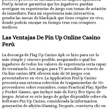
PinUp Aviator garantiza que los jugadores puedan
averiguar en experiencias de juego con temas de aviación
de inmediato. Para mi experiencia más interactiva,
prueba las mesas de blackjack que tiene crupier en vivo,
donde podrás encajar en tiempo true con croupiers
medicos.
Las Ventajas De Pin Up Online Casino
Perù
La descarga de Flag Up Casino Apk se hizo para ser lo
más simple y sincero posible, asegurando o qual los
jugadores de todos los valores de experiencia sería capaz
de terminarlo. Los juegos para TV accesibles a través de
On line casino APK ofrecen más de 30 juegos con
presentadores en vivo. La Application PinUp Casino
presenta una extensa colección de tragamonedas de 70+
proveedores sobre renombre, como Practical Play, Spribe
y Pocket Games, que incluye más de forty five tipos de
juegos. Aviator es este juego de golpe disponible sobre ela
Software Pin Up Casino, considerada la informacion
generación de afición iGaming. Después, convierta clic en