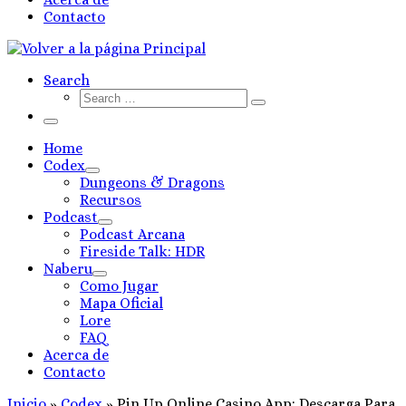
Contacto
Search
Search
Search
…
Menú
Home
Codex
Dungeons & Dragons
Recursos
Podcast
Podcast Arcana
Fireside Talk: HDR
Naberu
Como Jugar
Mapa Oficial
Lore
FAQ
Acerca de
Contacto
Inicio
»
Codex
»
Pin Up Online Casino App: Descarga Para