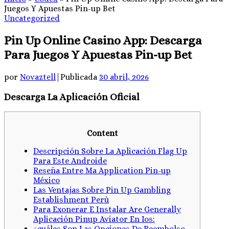
Juegos Y Apuestas Pin-up Bet
Uncategorized
Pin Up Online Casino App: Descarga
Para Juegos Y Apuestas Pin-up Bet
por
Novaztell
|
Publicada
30 abril, 2026
Descarga La Aplicación Oficial
Content
Descripción Sobre La Aplicación Flag Up
Para Este Androide
Reseña Entre Ma Application Pin-up
México
Las Ventajas Sobre Pin Up Gambling
Establishment Perù
Para Exonerar E Instalar Are Generally
Aplicación Pinup Aviator En Ios:
¿cuáles Son Las Opciones De Reembolso