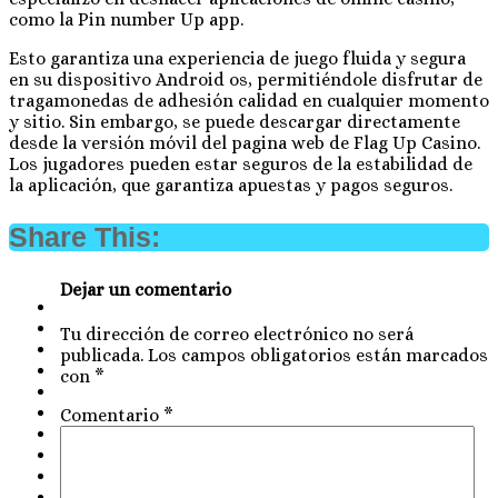
como la Pin number Up app.
Esto garantiza una experiencia de juego fluida y segura
en su dispositivo Android os, permitiéndole disfrutar de
tragamonedas de adhesión calidad en cualquier momento
y sitio. Sin embargo, se puede descargar directamente
desde la versión móvil del pagina web de Flag Up Casino.
Los jugadores pueden estar seguros de la estabilidad de
la aplicación, que garantiza apuestas y pagos seguros.
Share This:
Dejar un comentario
Tu dirección de correo electrónico no será
publicada.
Los campos obligatorios están marcados
con
*
Comentario
*