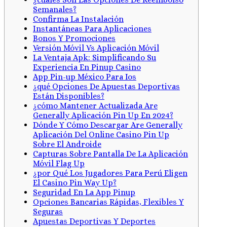
Semanales?
Confirma La Instalación
Instantáneas Para Aplicaciones
Bonos Y Promociones
Versión Móvil Vs Aplicación Móvil
La Ventaja Apk: Simplificando Su
Experiencia En Pinup Casino
App Pin-up México Para Ios
¿qué Opciones De Apuestas Deportivas
Están Disponibles?
¿cómo Mantener Actualizada Are
Generally Aplicación Pin Up En 2024?
Dónde Y Cómo Descargar Are Generally
Aplicación Del Online Casino Pin Up
Sobre El Androide
Capturas Sobre Pantalla De La Aplicación
Móvil Flag Up
¿por Qué Los Jugadores Para Perú Eligen
El Casino Pin Way Up?
Seguridad En La App Pinup
Opciones Bancarias Rápidas, Flexibles Y
Seguras
Apuestas Deportivas Y Deportes