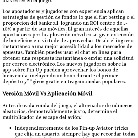
dias estés en el juego.
Los apostadores y jugadores con experiencia aplican
estrategias de gestión de fondos lo que el flat betting o el
proporcion del bankroll, logrando un ROI centro de 5-
10% a partir de sus móviles. El gran interés de aquellas
apostadores por la aplicación móvil es su gran extensión
de beneficios em virtude de aprovechar. Desde el ingreso
instantáneo a una mejor accesibilidad a los mercados de
apuestas. También puedes usar el chat en línea para
obtener una respuesta instantánea o enviar una solicitud
por correo electrónico. Los nuevos jugadores sobre la
app sobre Pin Up pueden aprovechar los bonos de
bienvenida, incluyendo un bono durante el primer
depósito y” “giros gratis en tragamonedas populares.
Versión Móvil Vs Aplicación Móvil
Antes de cada ronda del juego, el alternador de números
aleatorios, demostrablemente justo, determina el
multiplicador de escape del avión.”
Independientemente de los Pin-up Aviator tricks
que elija un usuario, siempre hay que recordar todas