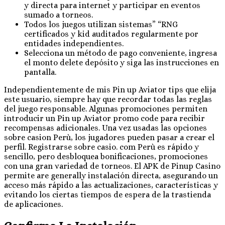
y directa para internet y participar en eventos
sumado a torneos.
Todos los juegos utilizan sistemas” “RNG
certificados y kid auditados regularmente por
entidades independientes.
Selecciona un método de pago conveniente, ingresa
el monto delete depósito y siga las instrucciones en
pantalla.
Independientemente de mis Pin up Aviator tips que elija
este usuario, siempre hay que recordar todas las reglas
del juego responsable. Algunas promociones permiten
introducir un Pin up Aviator promo code para recibir
recompensas adicionales. Una vez usadas las opciones
sobre casion Perù, los jugadores pueden pasar a crear el
perfil. Registrarse sobre casio. com Perù es rápido y
sencillo, pero desbloquea bonificaciones, promociones
con una gran variedad de torneos. El APK de Pinup Casino
permite are generally instalación directa, asegurando un
acceso más rápido a las actualizaciones, características y
evitando los ciertas tiempos de espera de la trastienda
de aplicaciones.