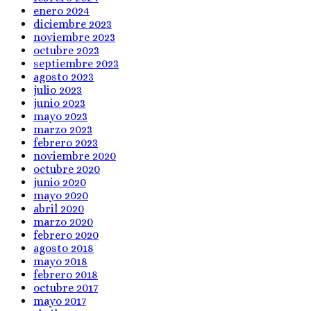
enero 2024
diciembre 2023
noviembre 2023
octubre 2023
septiembre 2023
agosto 2023
julio 2023
junio 2023
mayo 2023
marzo 2023
febrero 2023
noviembre 2020
octubre 2020
junio 2020
mayo 2020
abril 2020
marzo 2020
febrero 2020
agosto 2018
mayo 2018
febrero 2018
octubre 2017
mayo 2017