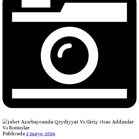
Publicada
2 mayo, 2026