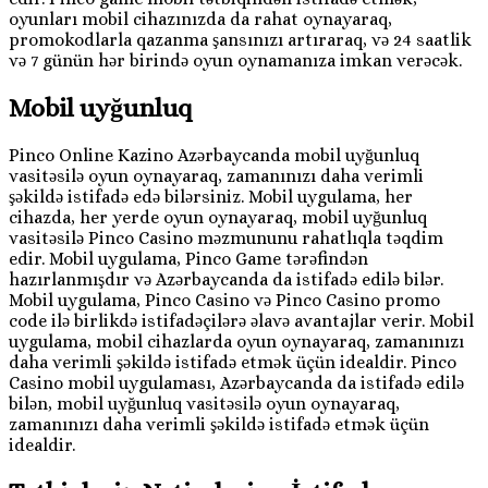
oyunları mobil cihazınızda da rahat oynayaraq,
promokodlarla qazanma şansınızı artıraraq, və 24 saatlik
və 7 günün hər birində oyun oynamanıza imkan verəcək.
Mobil uyğunluq
Pinco Online Kazino Azərbaycanda mobil uyğunluq
vasitəsilə oyun oynayaraq, zamanınızı daha verimli
şəkildə istifadə edə bilərsiniz. Mobil uygulama, her
cihazda, her yerde oyun oynayaraq, mobil uyğunluq
vasitəsilə Pinco Casino məzmununu rahatlıqla təqdim
edir. Mobil uygulama, Pinco Game tərəfindən
hazırlanmışdır və Azərbaycanda da istifadə edilə bilər.
Mobil uygulama, Pinco Casino və Pinco Casino promo
code ilə birlikdə istifadəçilərə əlavə avantajlar verir. Mobil
uygulama, mobil cihazlarda oyun oynayaraq, zamanınızı
daha verimli şəkildə istifadə etmək üçün idealdir. Pinco
Casino mobil uygulaması, Azərbaycanda da istifadə edilə
bilən, mobil uyğunluq vasitəsilə oyun oynayaraq,
zamanınızı daha verimli şəkildə istifadə etmək üçün
idealdir.