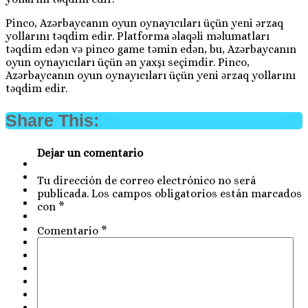
Pinco, Azərbaycanın oyun oynayıcıları üçün yeni ərzaq
yollarını təqdim edir. Platforma əlaqəli məlumatları
təqdim edən və pinco game təmin edən, bu, Azərbaycanın
oyun oynayıcıları üçün ən yaxşı seçimdir. Pinco,
Azərbaycanın oyun oynayıcıları üçün yeni ərzaq yollarını
təqdim edir.
Share This:
Dejar un comentario
Tu dirección de correo electrónico no será
publicada.
Los campos obligatorios están marcados
con
*
Comentario
*