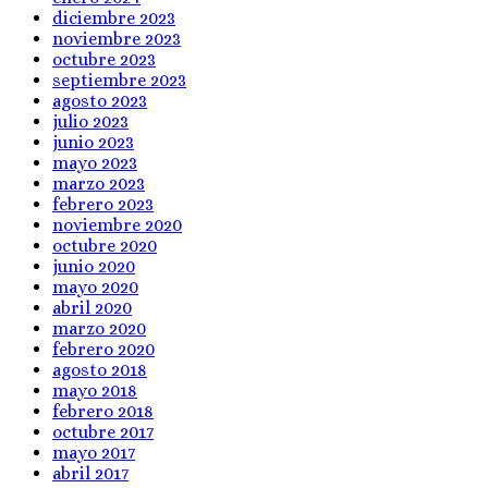
diciembre 2023
noviembre 2023
octubre 2023
septiembre 2023
agosto 2023
julio 2023
junio 2023
mayo 2023
marzo 2023
febrero 2023
noviembre 2020
octubre 2020
junio 2020
mayo 2020
abril 2020
marzo 2020
febrero 2020
agosto 2018
mayo 2018
febrero 2018
octubre 2017
mayo 2017
abril 2017