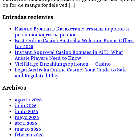
op for de mange fordele ved […]
Entradas recientes
Казино Вулкан в Казахстане: отзывы игроков и
реальная картина рынка
Best Online Casino Australia Welcome Bonus Offers
for 2025
Instant Approval Casino Bonuses in AUD: What
Aussie Players Need to Know
Vielfältige Einzahlungsoptionen — Casino
Legal Australia Online Casino: Your Guide to Safe
and Regulated Play
Archivos
agosto 2026
julio 2026
junio 2026
mayo 2026
abril 2026
marzo 2026
febrero 2026