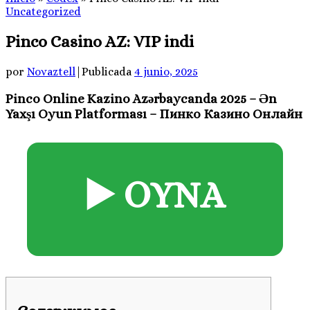
Uncategorized
Pinco Casino AZ: VIP indi
por
Novaztell
|
Publicada
4 junio, 2025
Pinco Online Kazino Azərbaycanda 2025 – Ən
Yaxşı Oyun Platforması – Пинко Казино Онлайн
▶️ OYNA