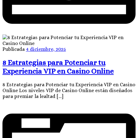
Publicada
4 diciembre, 2025
8 Estrategias para Potenciar tu
Experiencia VIP en Casino Online
8 Estrategias para Potenciar tu Experiencia VIP en Casino
Online Los niveles VIP de Casino Online están diseñados
para premiar la lealtad […]