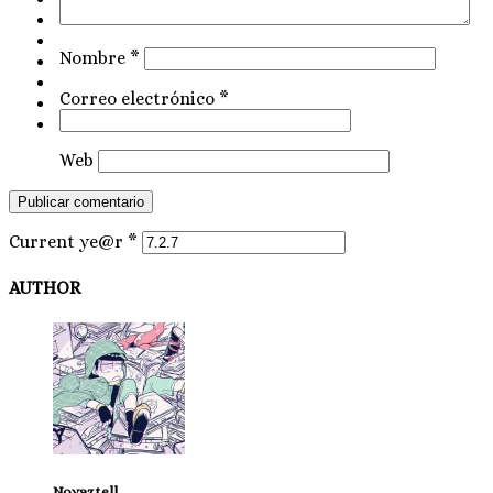
Nombre
*
Correo electrónico
*
Web
Current ye@r
*
AUTHOR
Novaztell