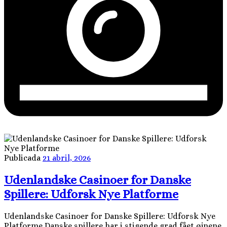
Publicada
21 abril, 2026
Udenlandske Casinoer for Danske
Spillere: Udforsk Nye Platforme
Udenlandske Casinoer for Danske Spillere: Udforsk Nye
Platforme Danske spillere har i stigende grad fået øjnene