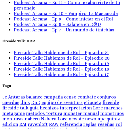
Podcast Arcana – Ep 11 – Como no aburrirte de tu
personaje
Podcast Arcana – Ep 10 – Vampiro: La Mascarada
Podcast Arcana – Ep 9 – Como iniciar en el Rol
Podcast Arcana – Ep 8 – Balance en D&D
Podcast Arcana – Ep 7 – Un mundo de tinieblas
Fireside Talk: HDR
Fireside Talk: Hablemos de Rol – Episodio 21
Fireside Talk: Hablemos de Rol – Episodio 20
Fireside Talk: Hablemos de Rol – Episodio 19
Fireside Talk: Hablemos de Rol – Episodio 18
Fireside Talk: Hablemos de Rol – Episodio 17
Tags
5e
Antaras
balance
campaña
censo
combate
conjuros
cuerdas
dms
DnD
equipo de aventura
etiqueta
fireside
fireside talk
guia
hechizos
interpretacion
Lore
marches
metagame
metodos tortura
monster manual
monstruos
monturas
naberu
Naberu Lore
newbie
news
npc
quinta
edicion
RAI
ravenloft
RAW
referencia
reglas
reseñas
rol