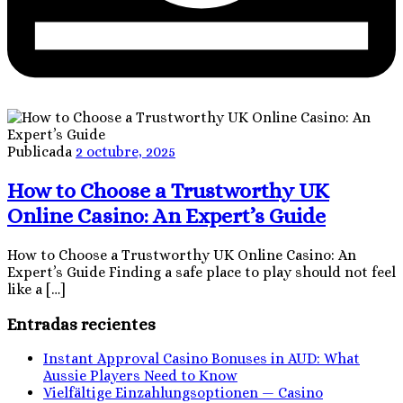
Publicada
2 octubre, 2025
How to Choose a Trustworthy UK
Online Casino: An Expert’s Guide
How to Choose a Trustworthy UK Online Casino: An
Expert’s Guide Finding a safe place to play should not feel
like a […]
Entradas recientes
Instant Approval Casino Bonuses in AUD: What
Aussie Players Need to Know
Vielfältige Einzahlungsoptionen — Casino