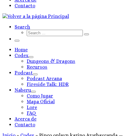
Contacto
Search
Search
Search
…
Menú
Home
Codex
Dungeons & Dragons
Recursos
Podcast
Podcast Arcana
Fireside Talk: HDR
Naberu
Como Jugar
Mapa Oficial
Lore
FAQ
Acerca de
Contacto
Inicio
»
Codex
»
Pinco onlayn kazino Azərbaycanda —