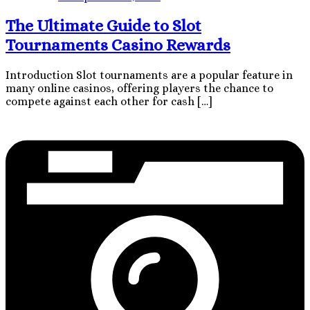
The Ultimate Guide to Slot
Tournaments Casino Rewards
Introduction Slot tournaments are a popular feature in
many online casinos, offering players the chance to
compete against each other for cash […]