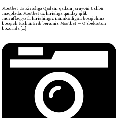
Mostbet Uz Kirishga Qadam-qadam Jarayoni Ushbu
maqolada, Mostbet uz kirishga qanday qilib
muvaffaqiyatli kirishingiz mumkinligini bosqichma-
bosqich tushuntirib beramiz. Mostbet — O‘zbekiston
bozorida […]