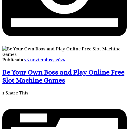
Publicada
26 noviembre, 2025
Be Your Own Boss and Play Online Free
Slot Machine Games
1 Share This: