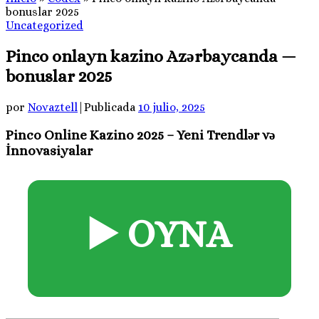
bonuslar 2025
Uncategorized
Pinco onlayn kazino Azərbaycanda —
bonuslar 2025
por
Novaztell
|
Publicada
10 julio, 2025
Pinco Online Kazino 2025 – Yeni Trendlər və
İnnovasiyalar
▶️ OYNA