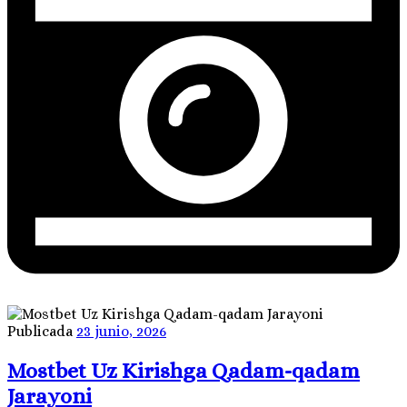
Publicada
23 junio, 2026
Mostbet Uz Kirishga Qadam-qadam
Jarayoni