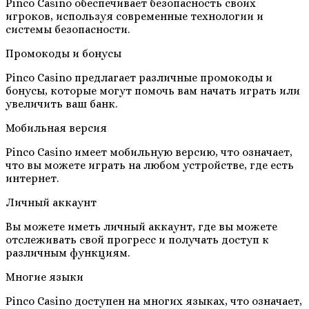
Pinco Casino обеспечивает безопасность своих
игроков, используя современные технологии и
системы безопасности.
Промокоды и бонусы
Pinco Casino предлагает различные промокоды и
бонусы, которые могут помочь вам начать играть или
увеличить ваш банк.
Мобильная версия
Pinco Casino имеет мобильную версию, что означает,
что вы можете играть на любом устройстве, где есть
интернет.
Личный аккаунт
Вы можете иметь личный аккаунт, где вы можете
отслеживать свой прогресс и получать доступ к
различным функциям.
Многие языки
Pinco Casino доступен на многих языках, что означает,