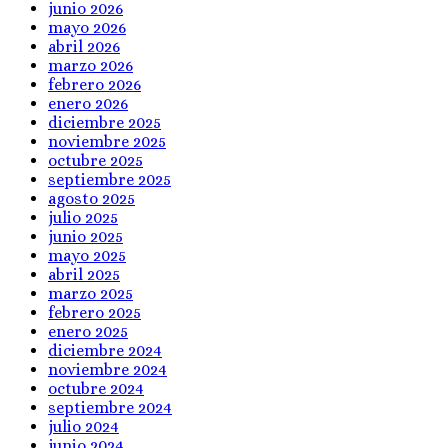
junio 2026
mayo 2026
abril 2026
marzo 2026
febrero 2026
enero 2026
diciembre 2025
noviembre 2025
octubre 2025
septiembre 2025
agosto 2025
julio 2025
junio 2025
mayo 2025
abril 2025
marzo 2025
febrero 2025
enero 2025
diciembre 2024
noviembre 2024
octubre 2024
septiembre 2024
julio 2024
junio 2024