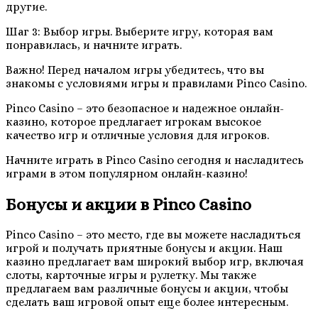
другие.
Шаг 3: Выбор игры. Выберите игру, которая вам
понравилась, и начните играть.
Важно! Перед началом игры убедитесь, что вы
знакомы с условиями игры и правилами Pinco Casino.
Pinco Casino – это безопасное и надежное онлайн-
казино, которое предлагает игрокам высокое
качество игр и отличные условия для игроков.
Начните играть в Pinco Casino сегодня и насладитесь
играми в этом популярном онлайн-казино!
Бонусы и акции в Pinco Casino
Pinco Casino – это место, где вы можете насладиться
игрой и получать приятные бонусы и акции. Наш
казино предлагает вам широкий выбор игр, включая
слоты, карточные игры и рулетку. Мы также
предлагаем вам различные бонусы и акции, чтобы
сделать ваш игровой опыт еще более интересным.