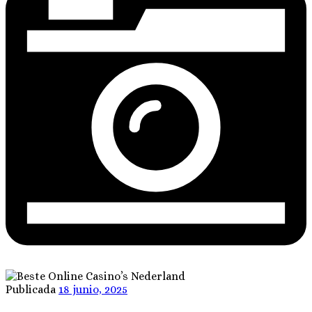
Publicada
18 junio, 2025