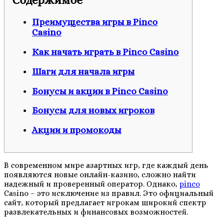
Содержимое
Преимущества игры в Pinco
Casino
Как начать играть в Pinco Casino
Шаги для начала игры
Бонусы и акции в Pinco Casino
Бонусы для новых игроков
Акции и промокоды
В современном мире азартных игр, где каждый день
появляются новые онлайн-казино, сложно найти
надежный и проверенный оператор. Однако,
pinco
Casino – это исключение из правил. Это официальный
сайт, который предлагает игрокам широкий спектр
развлекательных и финансовых возможностей.