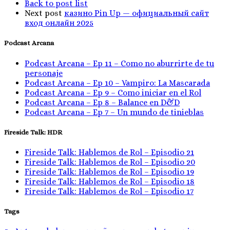
Back to post list
Next post
казино Pin Up — официальный сайт
вход онлайн 2025
Podcast Arcana
Podcast Arcana – Ep 11 – Como no aburrirte de tu
personaje
Podcast Arcana – Ep 10 – Vampiro: La Mascarada
Podcast Arcana – Ep 9 – Como iniciar en el Rol
Podcast Arcana – Ep 8 – Balance en D&D
Podcast Arcana – Ep 7 – Un mundo de tinieblas
Fireside Talk: HDR
Fireside Talk: Hablemos de Rol – Episodio 21
Fireside Talk: Hablemos de Rol – Episodio 20
Fireside Talk: Hablemos de Rol – Episodio 19
Fireside Talk: Hablemos de Rol – Episodio 18
Fireside Talk: Hablemos de Rol – Episodio 17
Tags