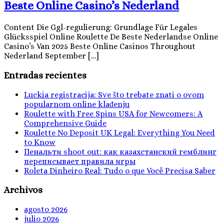
Beste Online Casino’s Nederland
Content Die Ggl-regulierung: Grundlage Für Legales
Glücksspiel Online Roulette De Beste Nederlandse Online
Casino’s Van 2025 Beste Online Casinos Throughout
Nederland September […]
Entradas recientes
Luckia registracija: Sve što trebate znati o ovom
popularnom online klađenju
Roulette with Free Spins USA for Newcomers: A
Comprehensive Guide
Roulette No Deposit UK Legal: Everything You Need
to Know
Пенальти shoot out: как казахстанский гемблинг
переписывает правила игры
Roleta Dinheiro Real: Tudo o que Você Precisa Saber
Archivos
agosto 2026
julio 2026