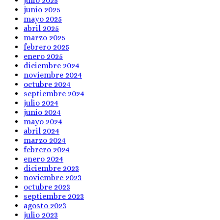
julio 2025
junio 2025
mayo 2025
abril 2025
marzo 2025
febrero 2025
enero 2025
diciembre 2024
noviembre 2024
octubre 2024
septiembre 2024
julio 2024
junio 2024
mayo 2024
abril 2024
marzo 2024
febrero 2024
enero 2024
diciembre 2023
noviembre 2023
octubre 2023
septiembre 2023
agosto 2023
julio 2023