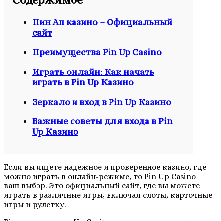
Содержимое
Пин Ап казино – Официальный
сайт
Преимущества Pin Up Casino
Играть онлайн: Как начать
играть в Pin Up Казино
Зеркало и вход в Pin Up Казино
Важные советы для входа в Pin
Up Казино
Если вы ищете надежное и проверенное казино, где
можно играть в онлайн-режиме, то Pin Up Casino –
ваш выбор. Это официальный сайт, где вы можете
играть в различные игры, включая слоты, карточные
игры и рулетку.