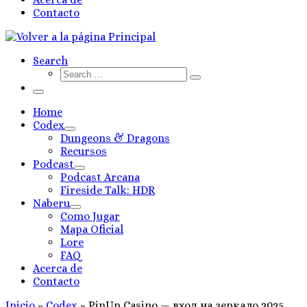
Contacto
Search
Search
Search
…
Menú
Home
Codex
Dungeons & Dragons
Recursos
Podcast
Podcast Arcana
Fireside Talk: HDR
Naberu
Como Jugar
Mapa Oficial
Lore
FAQ
Acerca de
Contacto
Inicio
»
Codex
»
PinUp Casino — вход на зеркало 2025