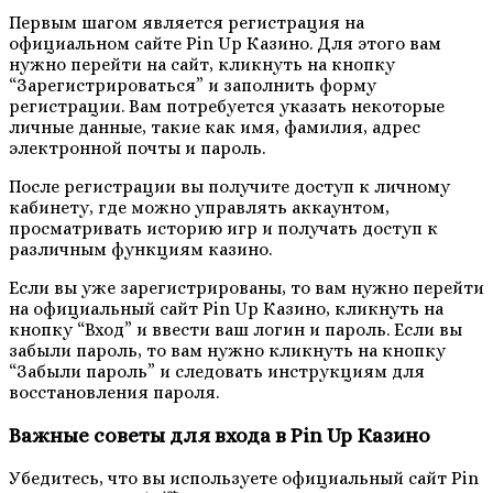
Первым шагом является регистрация на
официальном сайте Pin Up Казино. Для этого вам
нужно перейти на сайт, кликнуть на кнопку
“Зарегистрироваться” и заполнить форму
регистрации. Вам потребуется указать некоторые
личные данные, такие как имя, фамилия, адрес
электронной почты и пароль.
После регистрации вы получите доступ к личному
кабинету, где можно управлять аккаунтом,
просматривать историю игр и получать доступ к
различным функциям казино.
Если вы уже зарегистрированы, то вам нужно перейти
на официальный сайт Pin Up Казино, кликнуть на
кнопку “Вход” и ввести ваш логин и пароль. Если вы
забыли пароль, то вам нужно кликнуть на кнопку
“Забыли пароль” и следовать инструкциям для
восстановления пароля.
Важные советы для входа в Pin Up Казино
Убедитесь, что вы используете официальный сайт Pin