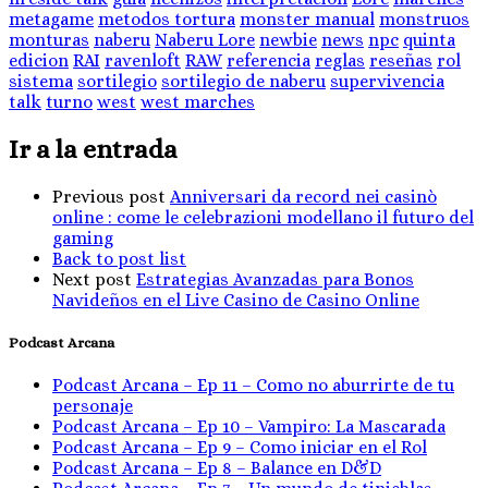
metagame
metodos tortura
monster manual
monstruos
monturas
naberu
Naberu Lore
newbie
news
npc
quinta
edicion
RAI
ravenloft
RAW
referencia
reglas
reseñas
rol
sistema
sortilegio
sortilegio de naberu
supervivencia
talk
turno
west
west marches
Ir a la entrada
Previous post
Anniversari da record nei casinò
online : come le celebrazioni modellano il futuro del
gaming
Back to post list
Next post
Estrategias Avanzadas para Bonos
Navideños en el Live Casino de Casino Online
Podcast Arcana
Podcast Arcana – Ep 11 – Como no aburrirte de tu
personaje
Podcast Arcana – Ep 10 – Vampiro: La Mascarada
Podcast Arcana – Ep 9 – Como iniciar en el Rol
Podcast Arcana – Ep 8 – Balance en D&D