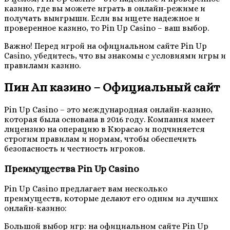
казино, где вы можете играть в онлайн-режиме и
получать выигрыши. Если вы ищете надежное и
проверенное казино, то Pin Up Casino – ваш выбор.
Важно! Перед игрой на официальном сайте Pin Up
Casino, убедитесь, что вы знакомы с условиями игры и
правилами казино.
Пин Ап казино – Официальный сайт
Pin Up Casino – это международная онлайн-казино,
которая была основана в 2016 году. Компания имеет
лицензию на операцию в Кюрасао и подчиняется
строгим правилам и нормам, чтобы обеспечить
безопасность и честность игроков.
Преимущества Pin Up Casino
Pin Up Casino предлагает вам несколько
преимуществ, которые делают его одним из лучших
онлайн-казино:
Большой выбор игр: на официальном сайте Pin Up