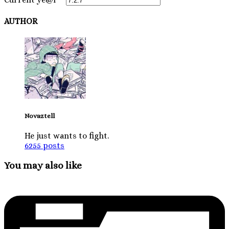
AUTHOR
Novaztell
He just wants to fight.
6255 posts
You may also like