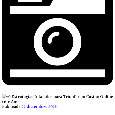
Publicada
22 diciembre, 2025