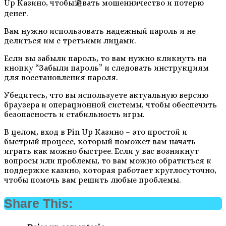
Up Казино, чтобы避вать мошенничество и потерю
денег.
Вам нужно использовать надежный пароль и не
делиться им с третьими лицами.
Если вы забыли пароль, то вам нужно кликнуть на
кнопку “Забыли пароль” и следовать инструкциям
для восстановления пароля.
Убедитесь, что вы используете актуальную версию
браузера и операционной системы, чтобы обеспечить
безопасность и стабильность игры.
В целом, вход в Pin Up Казино – это простой и
быстрый процесс, который поможет вам начать
играть как можно быстрее. Если у вас возникнут
вопросы или проблемы, то вам можно обратиться к
поддержке казино, которая работает круглосуточно,
чтобы помочь вам решить любые проблемы.
Share This: