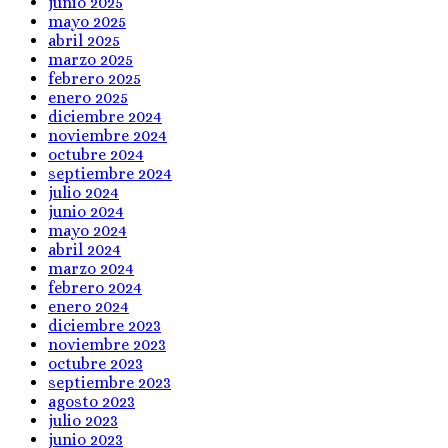
junio 2025
mayo 2025
abril 2025
marzo 2025
febrero 2025
enero 2025
diciembre 2024
noviembre 2024
octubre 2024
septiembre 2024
julio 2024
junio 2024
mayo 2024
abril 2024
marzo 2024
febrero 2024
enero 2024
diciembre 2023
noviembre 2023
octubre 2023
septiembre 2023
agosto 2023
julio 2023
junio 2023