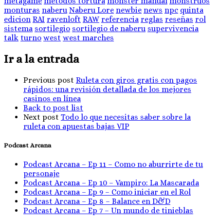
metagame
metodos tortura
monster manual
monstruos
monturas
naberu
Naberu Lore
newbie
news
npc
quinta
edicion
RAI
ravenloft
RAW
referencia
reglas
reseñas
rol
sistema
sortilegio
sortilegio de naberu
supervivencia
talk
turno
west
west marches
Ir a la entrada
Previous post
Ruleta con giros gratis con pagos
rápidos: una revisión detallada de los mejores
casinos en línea
Back to post list
Next post
Todo lo que necesitas saber sobre la
ruleta con apuestas bajas VIP
Podcast Arcana
Podcast Arcana – Ep 11 – Como no aburrirte de tu
personaje
Podcast Arcana – Ep 10 – Vampiro: La Mascarada
Podcast Arcana – Ep 9 – Como iniciar en el Rol
Podcast Arcana – Ep 8 – Balance en D&D
Podcast Arcana – Ep 7 – Un mundo de tinieblas