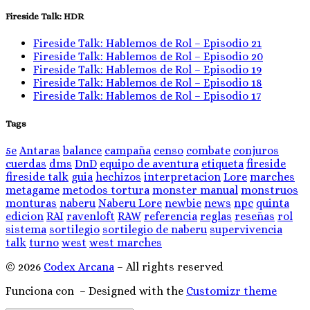
Fireside Talk: HDR
Fireside Talk: Hablemos de Rol – Episodio 21
Fireside Talk: Hablemos de Rol – Episodio 20
Fireside Talk: Hablemos de Rol – Episodio 19
Fireside Talk: Hablemos de Rol – Episodio 18
Fireside Talk: Hablemos de Rol – Episodio 17
Tags
5e
Antaras
balance
campaña
censo
combate
conjuros
cuerdas
dms
DnD
equipo de aventura
etiqueta
fireside
fireside talk
guia
hechizos
interpretacion
Lore
marches
metagame
metodos tortura
monster manual
monstruos
monturas
naberu
Naberu Lore
newbie
news
npc
quinta
edicion
RAI
ravenloft
RAW
referencia
reglas
reseñas
rol
sistema
sortilegio
sortilegio de naberu
supervivencia
talk
turno
west
west marches
© 2026
Codex Arcana
– All rights reserved
Funciona con
– Designed with the
Customizr theme