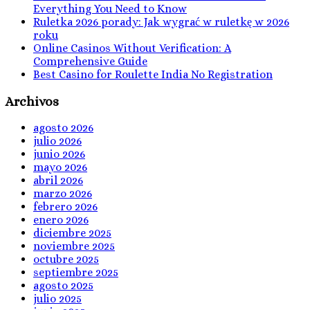
Everything You Need to Know
Ruletka 2026 porady: Jak wygrać w ruletkę w 2026
roku
Online Casinos Without Verification: A
Comprehensive Guide
Best Casino for Roulette India No Registration
Archivos
agosto 2026
julio 2026
junio 2026
mayo 2026
abril 2026
marzo 2026
febrero 2026
enero 2026
diciembre 2025
noviembre 2025
octubre 2025
septiembre 2025
agosto 2025
julio 2025