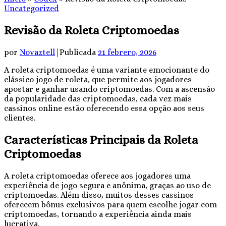
Uncategorized
Revisão da Roleta Criptomoedas
por
Novaztell
|
Publicada
21 febrero, 2026
A roleta criptomoedas é uma variante emocionante do
clássico jogo de roleta, que permite aos jogadores
apostar e ganhar usando criptomoedas. Com a ascensão
da popularidade das criptomoedas, cada vez mais
cassinos online estão oferecendo essa opção aos seus
clientes.
Características Principais da Roleta
Criptomoedas
A roleta criptomoedas oferece aos jogadores uma
experiência de jogo segura e anônima, graças ao uso de
criptomoedas. Além disso, muitos desses cassinos
oferecem bônus exclusivos para quem escolhe jogar com
criptomoedas, tornando a experiência ainda mais
lucrativa.