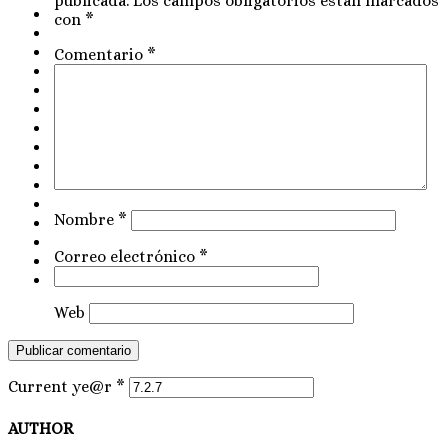
publicada.
Los campos obligatorios están marcados
con
*
Comentario
*
Nombre
*
Correo electrónico
*
Web
Current ye@r
*
AUTHOR