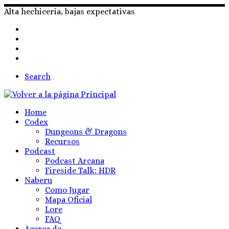
Skip
Alta hechiceria, bajas expectativas
to
content
Search
Home
Codex
Dungeons & Dragons
Recursos
Podcast
Podcast Arcana
Fireside Talk: HDR
Naberu
Como Jugar
Mapa Oficial
Lore
FAQ
Acerca de