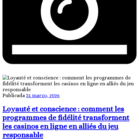
Publicada
31 marzo, 2026
Loyauté et conscience : comment les
programmes de fidélité transforment
les casinos en ligne en alliés du jeu
responsable