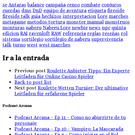
5e
Antaras
balance
campaña
censo
combate
conjuros
cuerdas
dms
DnD
equipo de aventura
etiqueta
fireside
fireside talk
guia
hechizos
interpretacion
Lore
marches
metagame
metodos tortura
monster manual
monstruos
monturas
naberu
Naberu Lore
newbie
news
npc
quinta
edicion
RAI
ravenloft
RAW
referencia
reglas
reseñas
rol
sistema
sortilegio
sortilegio de naberu
supervivencia
talk
turno
west
west marches
Ir a la entrada
Previous post
Roulette Anbieter Tipps: Ein Experte
Leitfaden für Online Casino Spieler
Back to post list
Next post
Roulette Wetten Turnier: Der ultimative
Leitfaden für erfahrene Spieler
Podcast Arcana
Podcast Arcana – Ep 11 – Como no aburrirte de tu
personaje
Podcast Arcana – Ep 10 – Vampiro: La Mascarada
Podcast Arcana – Ep 9 – Como iniciar en el Rol