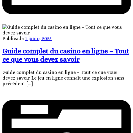
Publicada
1 junio, 2025
Guide complet du casino en ligne – Tout
ce que vous devez savoir
Guide complet du casino en ligne – Tout ce que vous
devez savoir Le jeu en ligne connaît une explosion sans
précédent […]