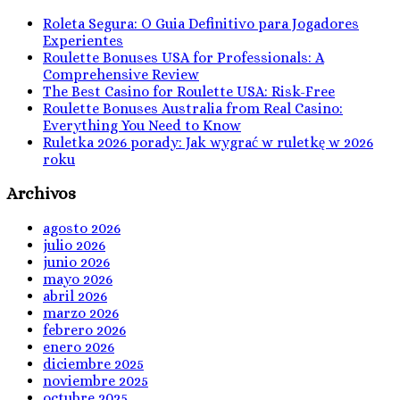
Roleta Segura: O Guia Definitivo para Jogadores
Experientes
Roulette Bonuses USA for Professionals: A
Comprehensive Review
The Best Casino for Roulette USA: Risk-Free
Roulette Bonuses Australia from Real Casino:
Everything You Need to Know
Ruletka 2026 porady: Jak wygrać w ruletkę w 2026
roku
Archivos
agosto 2026
julio 2026
junio 2026
mayo 2026
abril 2026
marzo 2026
febrero 2026
enero 2026
diciembre 2025
noviembre 2025
octubre 2025