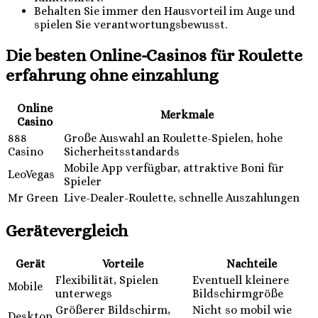
Behalten Sie immer den Hausvorteil im Auge und
spielen Sie verantwortungsbewusst.
Die besten Online-Casinos für Roulette
erfahrung ohne einzahlung
Online
Merkmale
Casino
888
Große Auswahl an Roulette-Spielen, hohe
Casino
Sicherheitsstandards
Mobile App verfügbar, attraktive Boni für
LeoVegas
Spieler
Mr Green
Live-Dealer-Roulette, schnelle Auszahlungen
Gerätevergleich
Gerät
Vorteile
Nachteile
Flexibilität, Spielen
Eventuell kleinere
Mobile
unterwegs
Bildschirmgröße
Größerer Bildschirm,
Nicht so mobil wie
Desktop