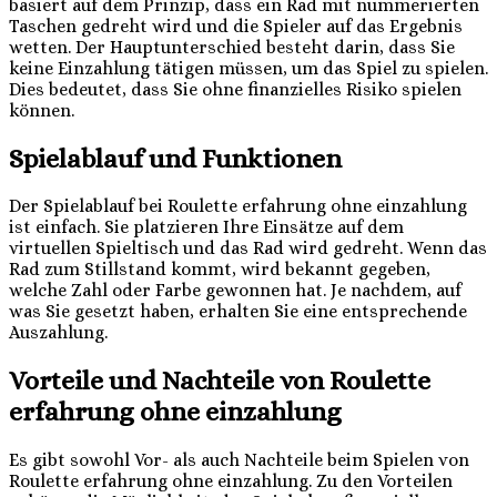
basiert auf dem Prinzip, dass ein Rad mit nummerierten
Taschen gedreht wird und die Spieler auf das Ergebnis
wetten. Der Hauptunterschied besteht darin, dass Sie
keine Einzahlung tätigen müssen, um das Spiel zu spielen.
Dies bedeutet, dass Sie ohne finanzielles Risiko spielen
können.
Spielablauf und Funktionen
Der Spielablauf bei Roulette erfahrung ohne einzahlung
ist einfach. Sie platzieren Ihre Einsätze auf dem
virtuellen Spieltisch und das Rad wird gedreht. Wenn das
Rad zum Stillstand kommt, wird bekannt gegeben,
welche Zahl oder Farbe gewonnen hat. Je nachdem, auf
was Sie gesetzt haben, erhalten Sie eine entsprechende
Auszahlung.
Vorteile und Nachteile von Roulette
erfahrung ohne einzahlung
Es gibt sowohl Vor- als auch Nachteile beim Spielen von
Roulette erfahrung ohne einzahlung. Zu den Vorteilen