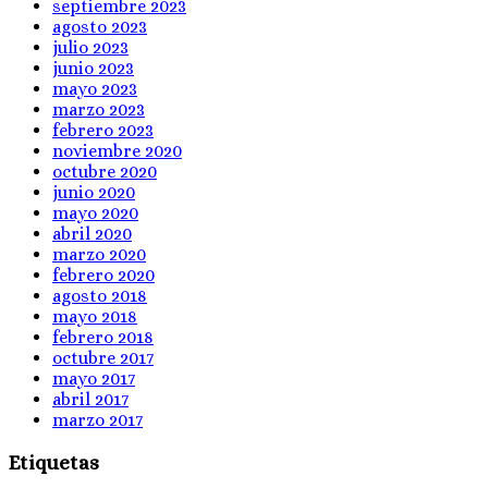
septiembre 2023
agosto 2023
julio 2023
junio 2023
mayo 2023
marzo 2023
febrero 2023
noviembre 2020
octubre 2020
junio 2020
mayo 2020
abril 2020
marzo 2020
febrero 2020
agosto 2018
mayo 2018
febrero 2018
octubre 2017
mayo 2017
abril 2017
marzo 2017
Etiquetas