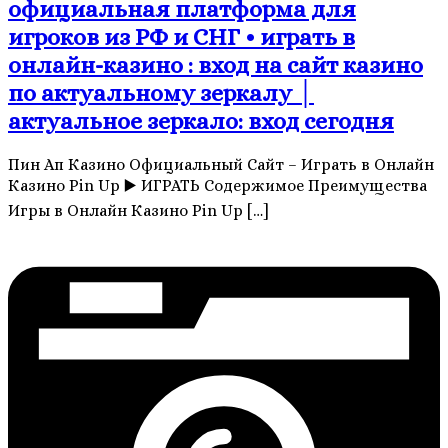
официальная платформа для
игроков из РФ и СНГ • играть в
онлайн-казино : вход на сайт казино
по актуальному зеркалу │
актуальное зеркало: вход сегодня
Пин Ап Казино Официальный Сайт – Играть в Онлайн
Казино Pin Up ▶️ ИГРАТЬ Содержимое Преимущества
Игры в Онлайн Казино Pin Up […]