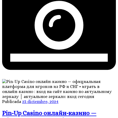
Publicada
23 diciembre, 2024
Pin-Up Casino онлайн-казино —