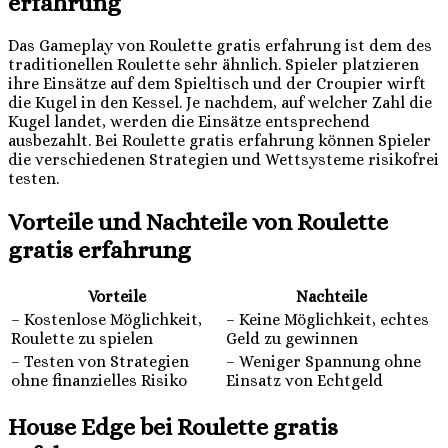
erfahrung
Das Gameplay von Roulette gratis erfahrung ist dem des
traditionellen Roulette sehr ähnlich. Spieler platzieren
ihre Einsätze auf dem Spieltisch und der Croupier wirft
die Kugel in den Kessel. Je nachdem, auf welcher Zahl die
Kugel landet, werden die Einsätze entsprechend
ausbezahlt. Bei Roulette gratis erfahrung können Spieler
die verschiedenen Strategien und Wettsysteme risikofrei
testen.
Vorteile und Nachteile von Roulette
gratis erfahrung
Vorteile
Nachteile
– Kostenlose Möglichkeit,
– Keine Möglichkeit, echtes
Roulette zu spielen
Geld zu gewinnen
– Testen von Strategien
– Weniger Spannung ohne
ohne finanzielles Risiko
Einsatz von Echtgeld
House Edge bei Roulette gratis