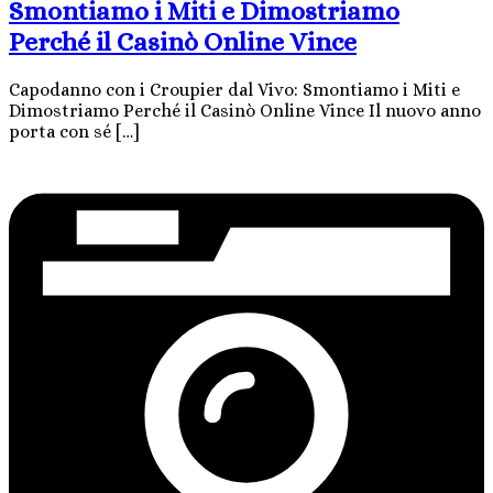
Smontiamo i Miti e Dimostriamo
Perché il Casinò Online Vince
Capodanno con i Croupier dal Vivo: Smontiamo i Miti e
Dimostriamo Perché il Casinò Online Vince Il nuovo anno
porta con sé […]