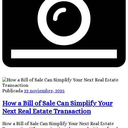
Publicada
22 noviembre, 2025
How a Bill of Sale Can Simplify Your
Next Real Estate Transaction
How a Bill of Sale Can Simplify Your Next Real Estate