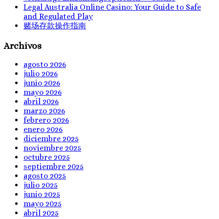
Legal Australia Online Casino: Your Guide to Safe
and Regulated Play
赌场存款操作指南
Archivos
agosto 2026
julio 2026
junio 2026
mayo 2026
abril 2026
marzo 2026
febrero 2026
enero 2026
diciembre 2025
noviembre 2025
octubre 2025
septiembre 2025
agosto 2025
julio 2025
junio 2025
mayo 2025
abril 2025