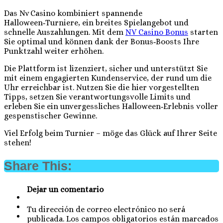
Das Nv Casino kombiniert spannende
Halloween‑Turniere, ein breites Spielangebot und
schnelle Auszahlungen. Mit dem
NV Casino Bonus
starten
Sie optimal und können dank der Bonus‑Boosts Ihre
Punktzahl weiter erhöhen.
Die Plattform ist lizenziert, sicher und unterstützt Sie
mit einem engagierten Kundenservice, der rund um die
Uhr erreichbar ist. Nutzen Sie die hier vorgestellten
Tipps, setzen Sie verantwortungsvolle Limits und
erleben Sie ein unvergessliches Halloween‑Erlebnis voller
gespenstischer Gewinne.
Viel Erfolg beim Turnier – möge das Glück auf Ihrer Seite
stehen!
Share This:
Dejar un comentario
Tu dirección de correo electrónico no será
publicada.
Los campos obligatorios están marcados