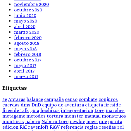
noviembre 2020
octubre 2020
junio 2020
mayo 2020
abril 2020
marzo 2020
febrero 2020
agosto 2018
mayo 2018
febrero 2018
octubre 2017
mayo 2017
abril 2017
marzo 2017
Etiquetas
5e
Antaras
balance
campaña
censo
combate
conjuros
cuerdas
dms
DnD
equipo de aventura
etiqueta
fireside
fireside talk
guia
hechizos
interpretacion
Lore
marches
metagame
metodos tortura
monster manual
monstruos
monturas
naberu
Naberu Lore
newbie
news
npc
quinta
edicion
RAI
ravenloft
RAW
referencia
reglas
reseñas
rol