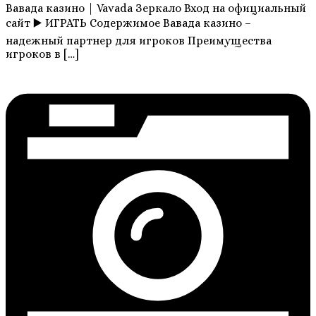
Вавада казино | Vavada Зеркало Вход на официальный
сайт ▶️ ИГРАТЬ Содержимое Вавада казино –
надежный партнер для игроков Преимущества
игроков в […]