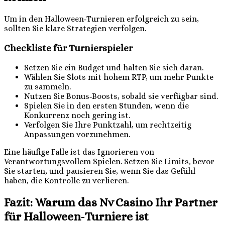
Um in den Halloween‑Turnieren erfolgreich zu sein,
sollten Sie klare Strategien verfolgen.
Checkliste für Turnierspieler
Setzen Sie ein Budget und halten Sie sich daran.
Wählen Sie Slots mit hohem RTP, um mehr Punkte
zu sammeln.
Nutzen Sie Bonus‑Boosts, sobald sie verfügbar sind.
Spielen Sie in den ersten Stunden, wenn die
Konkurrenz noch gering ist.
Verfolgen Sie Ihre Punktzahl, um rechtzeitig
Anpassungen vorzunehmen.
Eine häufige Falle ist das Ignorieren von
Verantwortungsvollem Spielen. Setzen Sie Limits, bevor
Sie starten, und pausieren Sie, wenn Sie das Gefühl
haben, die Kontrolle zu verlieren.
Fazit: Warum das Nv Casino Ihr Partner
für Halloween‑Turniere ist