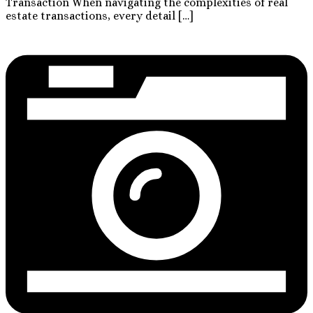
Transaction When navigating the complexities of real
estate transactions, every detail […]