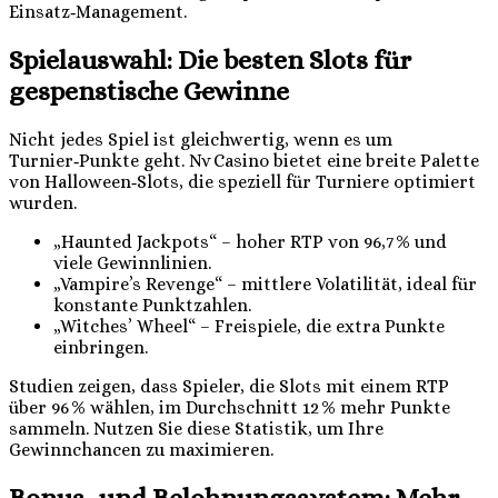
Einsatz‑Management.
Spielauswahl: Die besten Slots für
gespenstische Gewinne
Nicht jedes Spiel ist gleichwertig, wenn es um
Turnier‑Punkte geht. Nv Casino bietet eine breite Palette
von Halloween‑Slots, die speziell für Turniere optimiert
wurden.
„Haunted Jackpots“ – hoher RTP von 96,7 % und
viele Gewinnlinien.
„Vampire’s Revenge“ – mittlere Volatilität, ideal für
konstante Punktzahlen.
„Witches’ Wheel“ – Freispiele, die extra Punkte
einbringen.
Studien zeigen, dass Spieler, die Slots mit einem RTP
über 96 % wählen, im Durchschnitt 12 % mehr Punkte
sammeln. Nutzen Sie diese Statistik, um Ihre
Gewinnchancen zu maximieren.
Bonus‑ und Belohnungssystem: Mehr