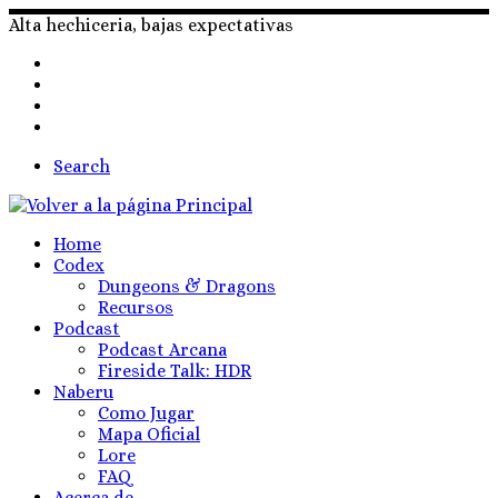
Skip
Alta hechiceria, bajas expectativas
to
content
Search
Home
Codex
Dungeons & Dragons
Recursos
Podcast
Podcast Arcana
Fireside Talk: HDR
Naberu
Como Jugar
Mapa Oficial
Lore
FAQ
Acerca de