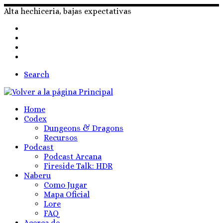
Skip
Alta hechiceria, bajas expectativas
to
content
Search
Home
Codex
Dungeons & Dragons
Recursos
Podcast
Podcast Arcana
Fireside Talk: HDR
Naberu
Como Jugar
Mapa Oficial
Lore
FAQ
Acerca de