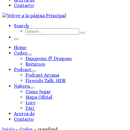
Contacto
Search
Search
Search
…
Menú
Home
Codex
Dungeons & Dragons
Recursos
Podcast
Podcast Arcana
Fireside Talk: HDR
Naberu
Como Jugar
Mapa Oficial
Lore
FAQ
Acerca de
Contacto
Inicio
»
Codex
»
crawford