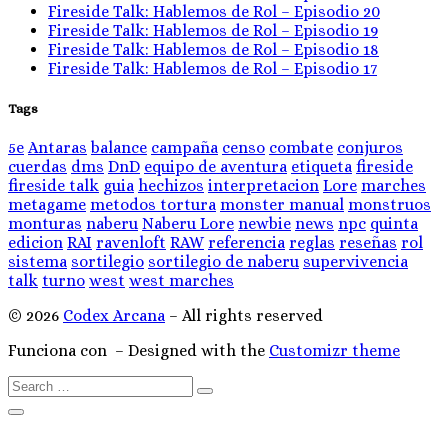
Fireside Talk: Hablemos de Rol – Episodio 20
Fireside Talk: Hablemos de Rol – Episodio 19
Fireside Talk: Hablemos de Rol – Episodio 18
Fireside Talk: Hablemos de Rol – Episodio 17
Tags
5e
Antaras
balance
campaña
censo
combate
conjuros
cuerdas
dms
DnD
equipo de aventura
etiqueta
fireside
fireside talk
guia
hechizos
interpretacion
Lore
marches
metagame
metodos tortura
monster manual
monstruos
monturas
naberu
Naberu Lore
newbie
news
npc
quinta
edicion
RAI
ravenloft
RAW
referencia
reglas
reseñas
rol
sistema
sortilegio
sortilegio de naberu
supervivencia
talk
turno
west
west marches
© 2026
Codex Arcana
– All rights reserved
Funciona con
– Designed with the
Customizr theme
Search
Search
…