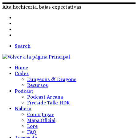
Skip
Alta hechiceria, bajas expectativas
to
content
Search
Home
Codex
Dungeons & Dragons
Recursos
Podcast
Podcast Arcana
Fireside Talk: HDR
Naberu
Como Jugar
Mapa Oficial
Lore
FAQ
Acerca de