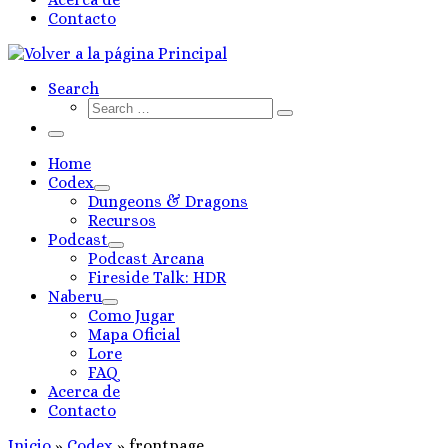
Contacto
Search
Search
Search
…
Menú
Home
Codex
Dungeons & Dragons
Recursos
Podcast
Podcast Arcana
Fireside Talk: HDR
Naberu
Como Jugar
Mapa Oficial
Lore
FAQ
Acerca de
Contacto
Inicio
»
Codex
»
frontpage