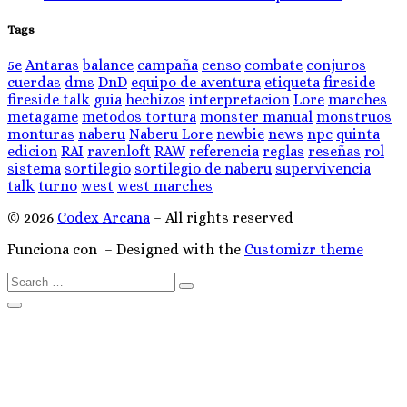
Tags
5e
Antaras
balance
campaña
censo
combate
conjuros
cuerdas
dms
DnD
equipo de aventura
etiqueta
fireside
fireside talk
guia
hechizos
interpretacion
Lore
marches
metagame
metodos tortura
monster manual
monstruos
monturas
naberu
Naberu Lore
newbie
news
npc
quinta
edicion
RAI
ravenloft
RAW
referencia
reglas
reseñas
rol
sistema
sortilegio
sortilegio de naberu
supervivencia
talk
turno
west
west marches
© 2026
Codex Arcana
– All rights reserved
Funciona con
– Designed with the
Customizr theme
Search
Search
…