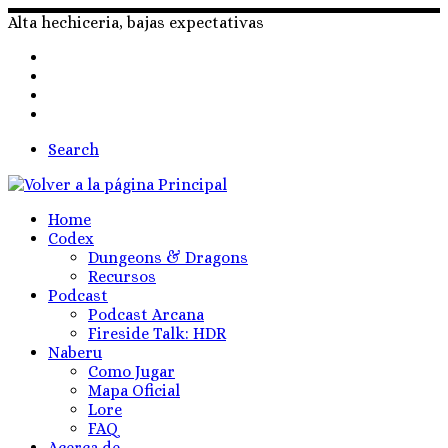
Skip
Alta hechiceria, bajas expectativas
to
content
Search
Home
Codex
Dungeons & Dragons
Recursos
Podcast
Podcast Arcana
Fireside Talk: HDR
Naberu
Como Jugar
Mapa Oficial
Lore
FAQ
Acerca de