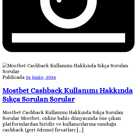
Publicada
26 junio, 2026
Mostbet Cashback Kullanımı Hakkında
Sıkça Sorulan Sorular
Mostbet Cashback Kullanımı Hakkında Sıkça Sorulan
Sorular Mostbet, online bahis dünyasında öne çıkan
platformlardan biridir ve kullanıcılarına sunduğu
cashback (geri ödeme) fırsatları […]