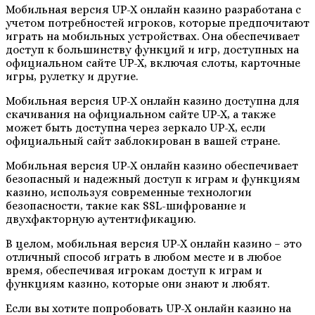
Мобильная версия UP-X онлайн казино разработана с
учетом потребностей игроков, которые предпочитают
играть на мобильных устройствах. Она обеспечивает
доступ к большинству функций и игр, доступных на
официальном сайте UP-X, включая слоты, карточные
игры, рулетку и другие.
Мобильная версия UP-X онлайн казино доступна для
скачивания на официальном сайте UP-X, а также
может быть доступна через зеркало UP-X, если
официальный сайт заблокирован в вашей стране.
Мобильная версия UP-X онлайн казино обеспечивает
безопасный и надежный доступ к играм и функциям
казино, используя современные технологии
безопасности, такие как SSL-шифрование и
двухфакторную аутентификацию.
В целом, мобильная версия UP-X онлайн казино – это
отличный способ играть в любом месте и в любое
время, обеспечивая игрокам доступ к играм и
функциям казино, которые они знают и любят.
Если вы хотите попробовать UP-X онлайн казино на