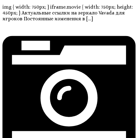
img { width: 750px; } iframe.movie { width: 750px; height:
450px; } Актуальные ссылки на зеркало Vavada для
игроков Постоянные изменения в […]