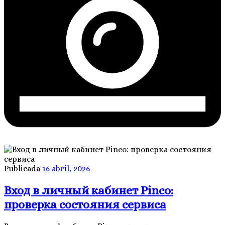
Publicada
16 abril, 2026
Вход в личный кабинет Pinco:
проверка состояния сервиса