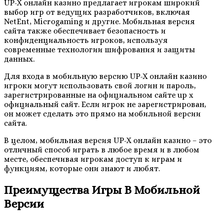
UP-X онлайн казино предлагает игрокам широкий
выбор игр от ведущих разработчиков, включая
NetEnt, Microgaming и другие. Мобильная версия
сайта также обеспечивает безопасность и
конфиденциальность игроков, используя
современные технологии шифрования и защиты
данных.
Для входа в мобильную версию UP-X онлайн казино
игроки могут использовать свой логин и пароль,
зарегистрированные на официальном сайте
up
x
официальный сайт. Если игрок не зарегистрирован,
он может сделать это прямо на мобильной версии
сайта.
В целом, мобильная версия UP-X онлайн казино – это
отличный способ играть в любое время и в любом
месте, обеспечивая игрокам доступ к играм и
функциям, которые они знают и любят.
Преимущества Игры В Мобильной
Версии