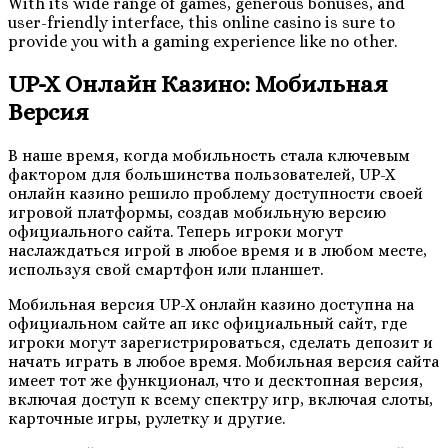
With its wide range of games, generous bonuses, and
user-friendly interface, this online casino is sure to
provide you with a gaming experience like no other.
UP-X Онлайн Казино: Мобильная
Версия
В наше время, когда мобильность стала ключевым
фактором для большинства пользователей, UP-X
онлайн казино решило проблему доступности своей
игровой платформы, создав мобильную версию
официального сайта. Теперь игроки могут
наслаждаться игрой в любое время и в любом месте,
используя свой смартфон или планшет.
Мобильная версия UP-X онлайн казино доступна на
официальном сайте
ап
икс официальный сайт, где
игроки могут зарегистрироваться, сделать депозит и
начать играть в любое время. Мобильная версия сайта
имеет тот же функционал, что и десктопная версия,
включая доступ к всему спектру игр, включая слоты,
карточные игры, рулетку и другие.