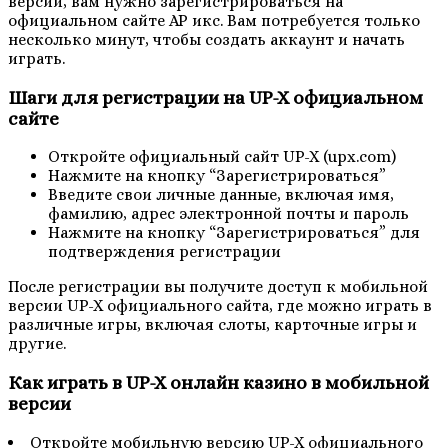
версии, вам нужно зарегистрироваться на
официальном сайте AP икс. Вам потребуется только
несколько минут, чтобы создать аккаунт и начать
играть.
Шаги для регистрации на UP-X официальном
сайте
Откройте официальный сайт UP-X (upx.com)
Нажмите на кнопку “Зарегистрироваться”
Введите свои личные данные, включая имя,
фамилию, адрес электронной почты и пароль
Нажмите на кнопку “Зарегистрироваться” для
подтверждения регистрации
После регистрации вы получите доступ к мобильной
версии UP-X официального сайта, где можно играть в
различные игры, включая слоты, карточные игры и
другие.
Как играть в UP-X онлайн казино в мобильной
версии
Откройте мобильную версию UP-X официального