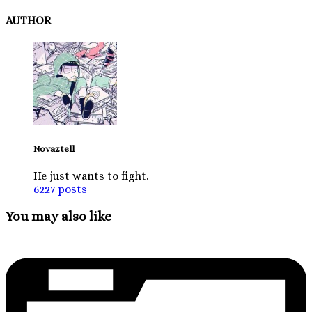
AUTHOR
Novaztell
He just wants to fight.
6227 posts
You may also like