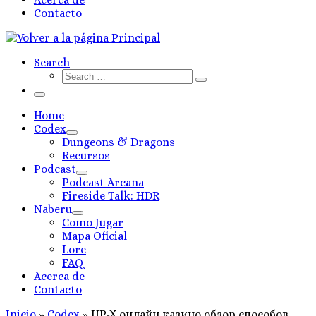
Contacto
Search
Search
Search
…
Menú
Home
Codex
Dungeons & Dragons
Recursos
Podcast
Podcast Arcana
Fireside Talk: HDR
Naberu
Como Jugar
Mapa Oficial
Lore
FAQ
Acerca de
Contacto
Inicio
»
Codex
»
UP-X онлайн казино обзор способов