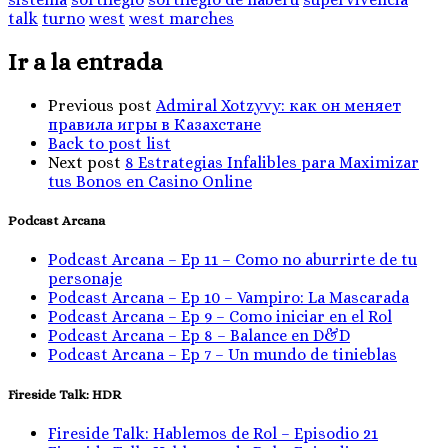
talk
turno
west
west marches
Ir a la entrada
Previous post
Admiral Xotzyvy: как он меняет
правила игры в Казахстане
Back to post list
Next post
8 Estrategias Infalibles para Maximizar
tus Bonos en Casino Online
Podcast Arcana
Podcast Arcana – Ep 11 – Como no aburrirte de tu
personaje
Podcast Arcana – Ep 10 – Vampiro: La Mascarada
Podcast Arcana – Ep 9 – Como iniciar en el Rol
Podcast Arcana – Ep 8 – Balance en D&D
Podcast Arcana – Ep 7 – Un mundo de tinieblas
Fireside Talk: HDR
Fireside Talk: Hablemos de Rol – Episodio 21