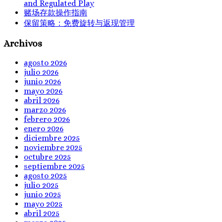
and Regulated Play
赌场存款操作指南
保留策略：免费旋转与返现管理
Archivos
agosto 2026
julio 2026
junio 2026
mayo 2026
abril 2026
marzo 2026
febrero 2026
enero 2026
diciembre 2025
noviembre 2025
octubre 2025
septiembre 2025
agosto 2025
julio 2025
junio 2025
mayo 2025
abril 2025