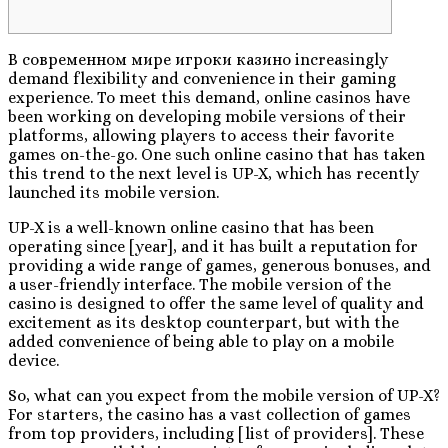
В современном мире игроки казино increasingly
demand flexibility and convenience in their gaming
experience. To meet this demand, online casinos have
been working on developing mobile versions of their
platforms, allowing players to access their favorite
games on-the-go. One such online casino that has taken
this trend to the next level is UP-X, which has recently
launched its mobile version.
UP-X is a well-known online casino that has been
operating since [year], and it has built a reputation for
providing a wide range of games, generous bonuses, and
a user-friendly interface. The mobile version of the
casino is designed to offer the same level of quality and
excitement as its desktop counterpart, but with the
added convenience of being able to play on a mobile
device.
So, what can you expect from the mobile version of UP-X?
For starters, the casino has a vast collection of games
from top providers, including [list of providers]. These