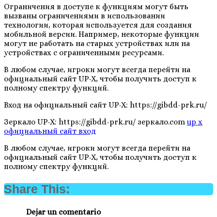
Ограничения в доступе к функциям могут быть
вызваны ограничениями в использовании
технологии, которая используется для создания
мобильной версии. Например, некоторые функции
могут не работать на старых устройствах или на
устройствах с ограниченными ресурсами.
В любом случае, игроки могут всегда перейти на
официальный сайт UP-X, чтобы получить доступ к
полному спектру функций.
Вход на официальный сайт UP-X: https://gibdd-prk.ru/
Зеркало UP-X: https://gibdd-prk.ru/ зеркало.com
up x
официальный сайт вход
В любом случае, игроки могут всегда перейти на
официальный сайт UP-X, чтобы получить доступ к
полному спектру функций.
Share This:
Dejar un comentario