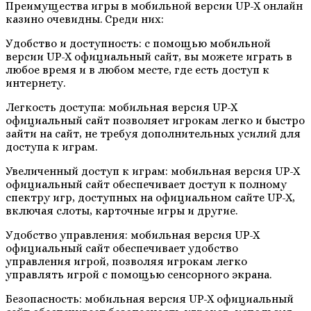
Преимущества игры в мобильной версии UP-X онлайн
казино очевидны. Среди них:
Удобство и доступность: с помощью мобильной
версии UP-X официальный сайт, вы можете играть в
любое время и в любом месте, где есть доступ к
интернету.
Легкость доступа: мобильная версия UP-X
официальный сайт позволяет игрокам легко и быстро
зайти на сайт, не требуя дополнительных усилий для
доступа к играм.
Увеличенный доступ к играм: мобильная версия UP-X
официальный сайт обеспечивает доступ к полному
спектру игр, доступных на официальном сайте UP-X,
включая слоты, карточные игры и другие.
Удобство управления: мобильная версия UP-X
официальный сайт обеспечивает удобство
управления игрой, позволяя игрокам легко
управлять игрой с помощью сенсорного экрана.
Безопасность: мобильная версия UP-X официальный