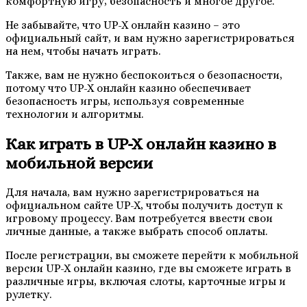
комфортную игру, безопасность и многое другое.
Не забывайте, что UP-X онлайн казино – это
официальный сайт, и вам нужно зарегистрироваться
на нем, чтобы начать играть.
Также, вам не нужно беспокоиться о безопасности,
потому что UP-X онлайн казино обеспечивает
безопасность игры, используя современные
технологии и алгоритмы.
Как играть в UP-X онлайн казино в
мобильной версии
Для начала, вам нужно зарегистрироваться на
официальном сайте UP-X, чтобы получить доступ к
игровому процессу. Вам потребуется ввести свои
личные данные, а также выбрать способ оплаты.
После регистрации, вы сможете перейти к мобильной
версии UP-X онлайн казино, где вы сможете играть в
различные игры, включая слоты, карточные игры и
рулетку.