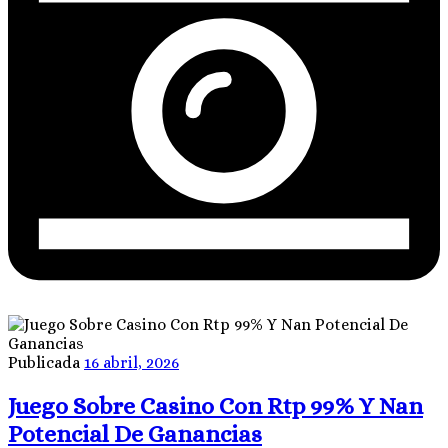
Publicada
16 abril, 2026
Juego Sobre Casino Con Rtp 99% Y Nan
Potencial De Ganancias