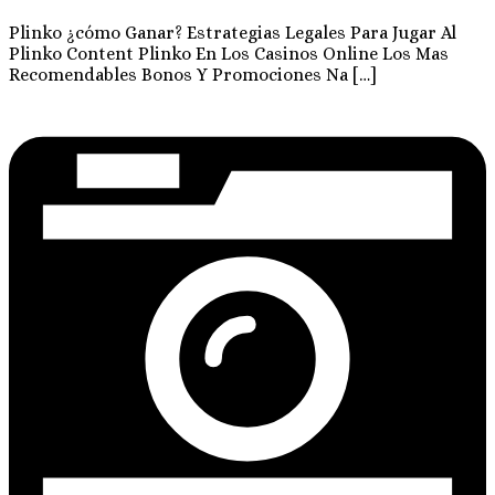
Plinko ¿cómo Ganar? Estrategias Legales Para Jugar Al
Plinko Content Plinko En Los Casinos Online Los Mas
Recomendables Bonos Y Promociones Na […]