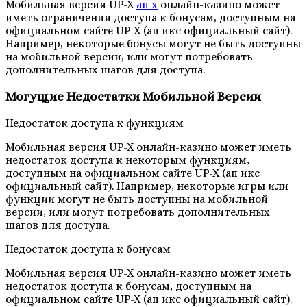
Мобильная версия UP-X
ап х
онлайн-казино может
иметь ограничения доступа к бонусам, доступным на
официальном сайте UP-X (ап икс официальный сайт).
Например, некоторые бонусы могут не быть доступны
на мобильной версии, или могут потребовать
дополнительных шагов для доступа.
Могущие Недостатки Мобильной Версии
Недостаток доступа к функциям
Мобильная версия UP-X онлайн-казино может иметь
недостаток доступа к некоторым функциям,
доступным на официальном сайте UP-X (ап икс
официальный сайт). Например, некоторые игры или
функции могут не быть доступны на мобильной
версии, или могут потребовать дополнительных
шагов для доступа.
Недостаток доступа к бонусам
Мобильная версия UP-X онлайн-казино может иметь
недостаток доступа к бонусам, доступным на
официальном сайте UP-X (ап икс официальный сайт).