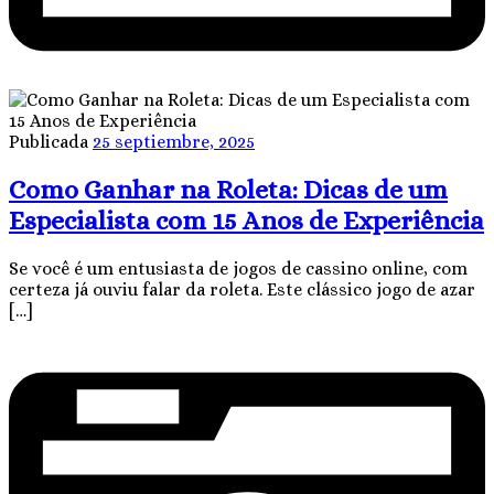
Publicada
25 septiembre, 2025
Como Ganhar na Roleta: Dicas de um
Especialista com 15 Anos de Experiência
Se você é um entusiasta de jogos de cassino online, com
certeza já ouviu falar da roleta. Este clássico jogo de azar
[…]