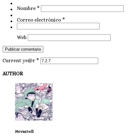
Nombre
*
Correo electrónico
*
Web
Current ye@r
*
AUTHOR
Novaztell