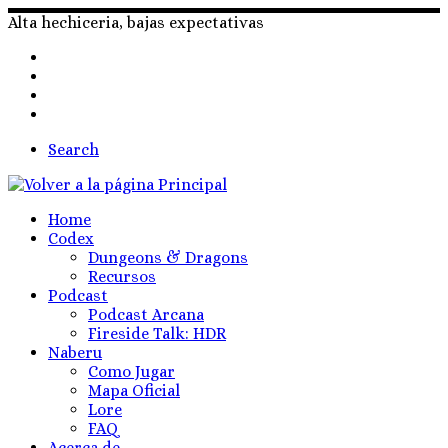
Skip
Alta hechiceria, bajas expectativas
to
content
Search
Home
Codex
Dungeons & Dragons
Recursos
Podcast
Podcast Arcana
Fireside Talk: HDR
Naberu
Como Jugar
Mapa Oficial
Lore
FAQ
Acerca de