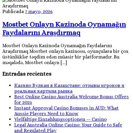
Publicada
7 mayo, 2026
Mostbet Onlayn Kazinoda Oynamağın
Faydalarını Araşdırmaq
Mostbet Onlayn Kazinoda Oynamağın Faydalarını
Araşdırmaq Mostbet onlayn kazinosu, oyunçulara bir çox
üstünlüklər təqdim edən müasir bir platformadır. Bu
məqalədə, Mostbet onlayn […]
Entradas recientes
Казино Вулкан в Казахстане: отзывы игроков и
реальная картина рынка
Best Online Casino Australia Welcome Bonus Offers
for 2025
Instant Approval Casino Bonuses in AUD: What
Aussie Players Need to Know
Vielfältige Einzahlungsoptionen — Casino
Legal Australia Online Casino: Your Guide to Safe
and Regulated Play