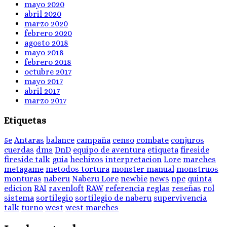
mayo 2020
abril 2020
marzo 2020
febrero 2020
agosto 2018
mayo 2018
febrero 2018
octubre 2017
mayo 2017
abril 2017
marzo 2017
Etiquetas
5e
Antaras
balance
campaña
censo
combate
conjuros
cuerdas
dms
DnD
equipo de aventura
etiqueta
fireside
fireside talk
guia
hechizos
interpretacion
Lore
marches
metagame
metodos tortura
monster manual
monstruos
monturas
naberu
Naberu Lore
newbie
news
npc
quinta
edicion
RAI
ravenloft
RAW
referencia
reglas
reseñas
rol
sistema
sortilegio
sortilegio de naberu
supervivencia
talk
turno
west
west marches