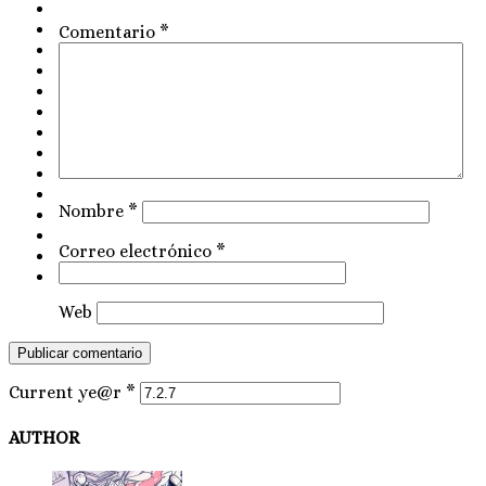
Comentario
*
Nombre
*
Correo electrónico
*
Web
Current ye@r
*
AUTHOR