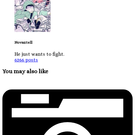
Novaztell
He just wants to fight.
6266 posts
You may also like