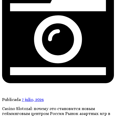
Publicada
7 julio, 2026
Casino Slotozal: почему это становится новым
гейминговым центром России Рынок азартных игр в