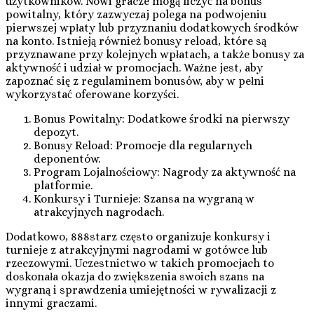
użytkowników. Nowi gracze mogą liczyć na bonus
powitalny, który zazwyczaj polega na podwojeniu
pierwszej wpłaty lub przyznaniu dodatkowych środków
na konto. Istnieją również bonusy reload, które są
przyznawane przy kolejnych wpłatach, a także bonusy za
aktywność i udział w promocjach. Ważne jest, aby
zapoznać się z regulaminem bonusów, aby w pełni
wykorzystać oferowane korzyści.
Bonus Powitalny: Dodatkowe środki na pierwszy
depozyt.
Bonusy Reload: Promocje dla regularnych
deponentów.
Program Lojalnościowy: Nagrody za aktywność na
platformie.
Konkursy i Turnieje: Szansa na wygraną w
atrakcyjnych nagrodach.
Dodatkowo, 888starz często organizuje konkursy i
turnieje z atrakcyjnymi nagrodami w gotówce lub
rzeczowymi. Uczestnictwo w takich promocjach to
doskonała okazja do zwiększenia swoich szans na
wygraną i sprawdzenia umiejętności w rywalizacji z
innymi graczami.