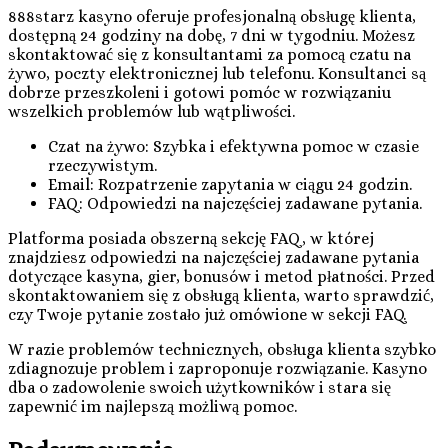
888starz kasyno oferuje profesjonalną obsługę klienta,
dostępną 24 godziny na dobę, 7 dni w tygodniu. Możesz
skontaktować się z konsultantami za pomocą czatu na
żywo, poczty elektronicznej lub telefonu. Konsultanci są
dobrze przeszkoleni i gotowi pomóc w rozwiązaniu
wszelkich problemów lub wątpliwości.
Czat na żywo: Szybka i efektywna pomoc w czasie
rzeczywistym.
Email: Rozpatrzenie zapytania w ciągu 24 godzin.
FAQ: Odpowiedzi na najczęściej zadawane pytania.
Platforma posiada obszerną sekcję FAQ, w której
znajdziesz odpowiedzi na najczęściej zadawane pytania
dotyczące kasyna, gier, bonusów i metod płatności. Przed
skontaktowaniem się z obsługą klienta, warto sprawdzić,
czy Twoje pytanie zostało już omówione w sekcji FAQ.
W razie problemów technicznych, obsługa klienta szybko
zdiagnozuje problem i zaproponuje rozwiązanie. Kasyno
dba o zadowolenie swoich użytkowników i stara się
zapewnić im najlepszą możliwą pomoc.