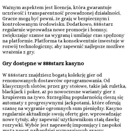
Ważnym aspektem jest licencja, która gwarantuje
uczciwość i transparentność prowadzonej działalności.
Gracze mogą być pewni, że grają w bezpiecznym i
kontrolowanym środowisku. Dodatkowo, 888starz
regularnie wprowadza nowe promocje i bonusy,
zwiększając szanse na wygraną i umilając czas spędzony
na platformie. Platforma ta konsekwentnie inwestuje w
rozwój technologiczny, aby zapewnić najlepsze możliwe
wrażenia z gry.
Gry dostępne w 888starz kasyno
W 888starz znajdziesz bogatą kolekcję gier od
renomowanych dostawców oprogramowania. Od
klasycznych slotów, przez gry stołowe, takie jak ruletka,
blackjack i poker, aż po nowoczesne warianty gier z
krupierem na żywo. Szczególną popularnością cieszą się
automaty z progresywnymi jackpotami, które oferują
szansę na wygranie ogromnych sum pieniędzy. Kasyno
regularnie aktualizuje swoją ofertę gier, wprowadzając
nowe tytuły, aby zapewnić użytkownikom stałą dawkę
rozrywki. Wybór jest naprawdę imponujący i zaspokoi
gusta nawet najbardziej wymagających graczy.