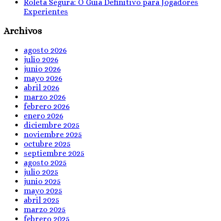
Roleta Segura: O Guia Definitivo para Jogadores
Experientes
Archivos
agosto 2026
julio 2026
junio 2026
mayo 2026
abril 2026
marzo 2026
febrero 2026
enero 2026
diciembre 2025
noviembre 2025
octubre 2025
septiembre 2025
agosto 2025
julio 2025
junio 2025
mayo 2025
abril 2025
marzo 2025
febrero 2025