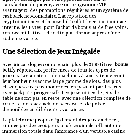
satisfaction du joueur, avec un programme VIP
avantageux, des promotions régulières et un système de
cashback hebdomadaire. L’acceptation des
cryptomonnaies et la possibilité d’utiliser une monnaie
interne, les Bytes, pour l’achat de bonus et de free spins,
renforcent l’attrait de cette plateforme auprès d’une
audience variée.
Une Sélection de Jeux Inégalée
Avec un catalogue comprenant plus de 3100 titres,
bonus
betify
répond aux préférences de tous les types de
joueurs. Les amateurs de machines à sous y trouveront
leur bonheur avec une large gamme de slots, des plus
classiques aux plus modernes, en passant par les jeux
avec jackpots progressifs. Les passionnés de jeux de
table ne sont pas en reste, avec une sélection complète de
roulette, de blackjack, de baccarat et de poker,
disponibles en différentes variantes.
La plateforme propose également des jeux en direct,
animés par des croupiers professionnels, offrant une
immersion totale dans l’ambiance d’un véritable casino.