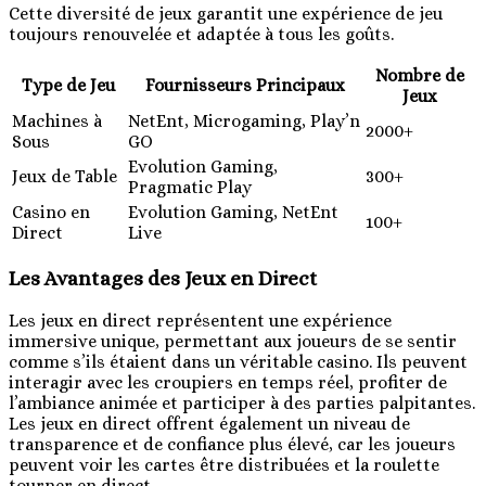
Cette diversité de jeux garantit une expérience de jeu
toujours renouvelée et adaptée à tous les goûts.
Nombre de
Type de Jeu
Fournisseurs Principaux
Jeux
Machines à
NetEnt, Microgaming, Play’n
2000+
Sous
GO
Evolution Gaming,
Jeux de Table
300+
Pragmatic Play
Casino en
Evolution Gaming, NetEnt
100+
Direct
Live
Les Avantages des Jeux en Direct
Les jeux en direct représentent une expérience
immersive unique, permettant aux joueurs de se sentir
comme s’ils étaient dans un véritable casino. Ils peuvent
interagir avec les croupiers en temps réel, profiter de
l’ambiance animée et participer à des parties palpitantes.
Les jeux en direct offrent également un niveau de
transparence et de confiance plus élevé, car les joueurs
peuvent voir les cartes être distribuées et la roulette
tourner en direct.