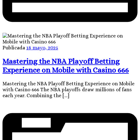
Publicada
18 mayo, 2025
Mastering the NBA Playoff Betting
Experience on Mobile with Casino 666
Mastering the NBA Playoff Betting Experience on Mobile
with Casino 666 The NBA playoffs draw millions of fans
each year. Combining the […]