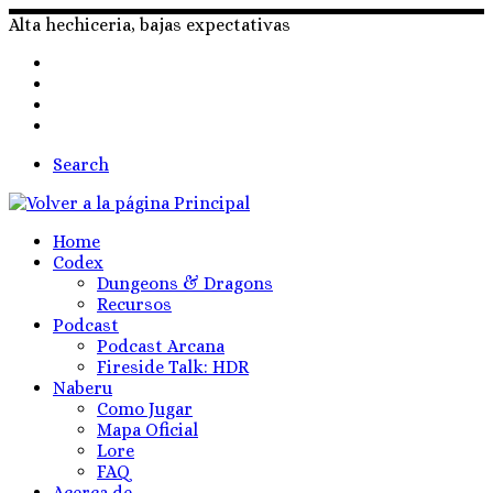
Skip
Alta hechiceria, bajas expectativas
to
content
Search
Home
Codex
Dungeons & Dragons
Recursos
Podcast
Podcast Arcana
Fireside Talk: HDR
Naberu
Como Jugar
Mapa Oficial
Lore
FAQ
Acerca de