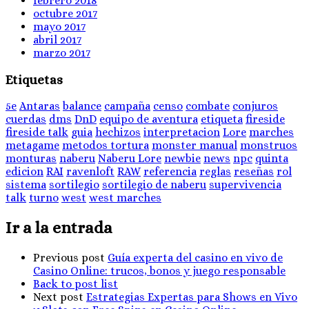
febrero 2018
octubre 2017
mayo 2017
abril 2017
marzo 2017
Etiquetas
5e
Antaras
balance
campaña
censo
combate
conjuros
cuerdas
dms
DnD
equipo de aventura
etiqueta
fireside
fireside talk
guia
hechizos
interpretacion
Lore
marches
metagame
metodos tortura
monster manual
monstruos
monturas
naberu
Naberu Lore
newbie
news
npc
quinta
edicion
RAI
ravenloft
RAW
referencia
reglas
reseñas
rol
sistema
sortilegio
sortilegio de naberu
supervivencia
talk
turno
west
west marches
Ir a la entrada
Previous post
Guía experta del casino en vivo de
Casino Online: trucos, bonos y juego responsable
Back to post list
Next post
Estrategias Expertas para Shows en Vivo