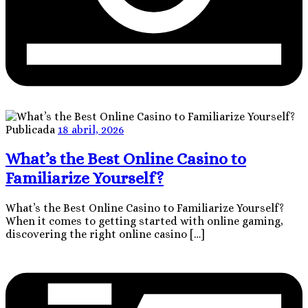
Publicada
18 abril, 2026
What’s the Best Online Casino to
Familiarize Yourself?
What’s the Best Online Casino to Familiarize Yourself?
When it comes to getting started with online gaming,
discovering the right online casino […]