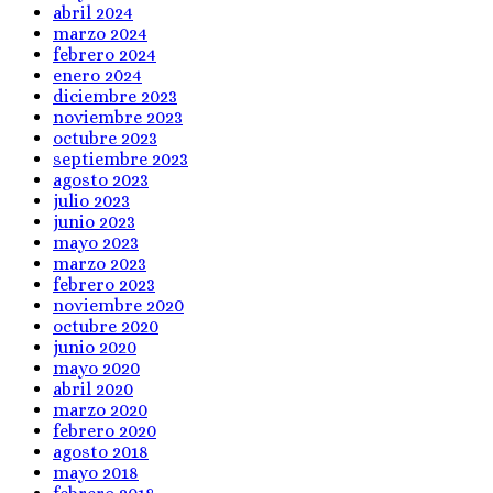
abril 2024
marzo 2024
febrero 2024
enero 2024
diciembre 2023
noviembre 2023
octubre 2023
septiembre 2023
agosto 2023
julio 2023
junio 2023
mayo 2023
marzo 2023
febrero 2023
noviembre 2020
octubre 2020
junio 2020
mayo 2020
abril 2020
marzo 2020
febrero 2020
agosto 2018
mayo 2018