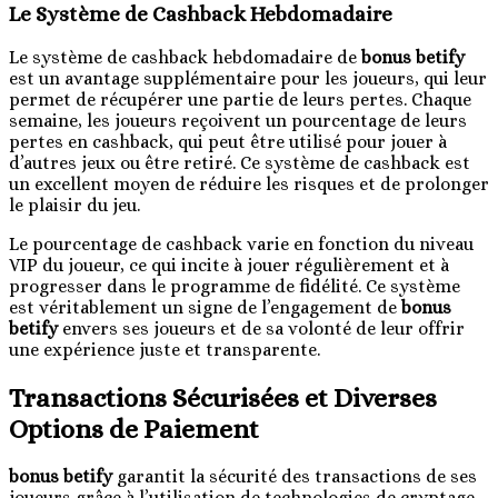
Le Système de Cashback Hebdomadaire
Le système de cashback hebdomadaire de
bonus betify
est un avantage supplémentaire pour les joueurs, qui leur
permet de récupérer une partie de leurs pertes. Chaque
semaine, les joueurs reçoivent un pourcentage de leurs
pertes en cashback, qui peut être utilisé pour jouer à
d’autres jeux ou être retiré. Ce système de cashback est
un excellent moyen de réduire les risques et de prolonger
le plaisir du jeu.
Le pourcentage de cashback varie en fonction du niveau
VIP du joueur, ce qui incite à jouer régulièrement et à
progresser dans le programme de fidélité. Ce système
est véritablement un signe de l’engagement de
bonus
betify
envers ses joueurs et de sa volonté de leur offrir
une expérience juste et transparente.
Transactions Sécurisées et Diverses
Options de Paiement
bonus betify
garantit la sécurité des transactions de ses
joueurs grâce à l’utilisation de technologies de cryptage