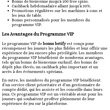
Bonus de bienvenue jusqu’à 100 free spins.
Cashback hebdomadaire allant jusqu’à 20%.
Promotions régulières sur les machines à sous et
les jeux de table.
Bonus personnalisés pour les membres du
programme VIP.
Les Avantages du Programme VIP
Le programme VIP de
bonus betify
est conçu pour
récompenser les joueurs les plus fidèles et leur offrir une
expérience de jeu encore plus privilégiée. Les membres
du programme VIP bénéficient de nombreux avantages,
tels qu’un bonus de bienvenue exclusif, des bonus de
dépôt plus élevés, un cashback plus important et un
accès à des événements spéciaux.
En outre, les membres du programme VIP bénéficient
d’un service client prioritaire et d’un gestionnaire de
compte dédié, qui les assiste et les conseille dans leurs
jeux. Ce programme VIP est un véritable atout pour les
joueurs qui souhaitent profiter pleinement de leur
expérience de jeu sur la plateforme.