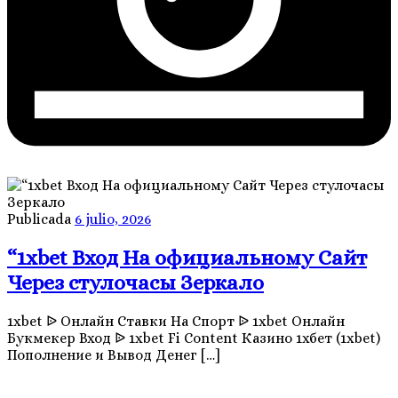
Publicada
6 julio, 2026
“1xbet Вход На официальному Сайт
Через стулочасы Зеркало
1xbet ᐉ Онлайн Ставки На Спорт ᐉ 1xbet Онлайн
Букмекер Вход ᐉ 1xbet Fi Content Казино 1хбет (1xbet)
Пополнение и Вывод Денег […]