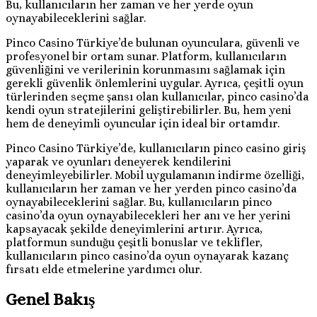
Bu, kullanıcıların her zaman ve her yerde oyun
oynayabileceklerini sağlar.
Pinco Casino Türkiye’de bulunan oyunculara, güvenli ve
profesyonel bir ortam sunar. Platform, kullanıcıların
güvenliğini ve verilerinin korunmasını sağlamak için
gerekli güvenlik önlemlerini uygular. Ayrıca, çeşitli oyun
türlerinden seçme şansı olan kullanıcılar, pinco casino’da
kendi oyun stratejilerini geliştirebilirler. Bu, hem yeni
hem de deneyimli oyuncular için ideal bir ortamdır.
Pinco Casino Türkiye’de, kullanıcıların pinco casino giriş
yaparak ve oyunları deneyerek kendilerini
deneyimleyebilirler. Mobil uygulamanın indirme özelliği,
kullanıcıların her zaman ve her yerden pinco casino’da
oynayabileceklerini sağlar. Bu, kullanıcıların pinco
casino’da oyun oynayabilecekleri her anı ve her yerini
kapsayacak şekilde deneyimlerini artırır. Ayrıca,
platformun sunduğu çeşitli bonuslar ve teklifler,
kullanıcıların pinco casino’da oyun oynayarak kazanç
fırsatı elde etmelerine yardımcı olur.
Genel Bakış