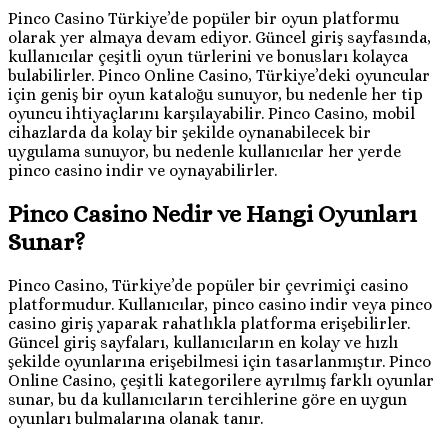
Pinco Casino Türkiye’de popüler bir oyun platformu
olarak yer almaya devam ediyor. Güncel giriş sayfasında,
kullanıcılar çeşitli oyun türlerini ve bonusları kolayca
bulabilirler. Pinco Online Casino, Türkiye’deki oyuncular
için geniş bir oyun kataloğu sunuyor, bu nedenle her tip
oyuncu ihtiyaçlarını karşılayabilir. Pinco Casino, mobil
cihazlarda da kolay bir şekilde oynanabilecek bir
uygulama sunuyor, bu nedenle kullanıcılar her yerde
pinco casino indir ve oynayabilirler.
Pinco Casino Nedir ve Hangi Oyunları
Sunar?
Pinco Casino, Türkiye’de popüler bir çevrimiçi casino
platformudur. Kullanıcılar, pinco casino indir veya pinco
casino giriş yaparak rahatlıkla platforma erişebilirler.
Güncel giriş sayfaları, kullanıcıların en kolay ve hızlı
şekilde oyunlarına erişebilmesi için tasarlanmıştır. Pinco
Online Casino, çeşitli kategorilere ayrılmış farklı oyunlar
sunar, bu da kullanıcıların tercihlerine göre en uygun
oyunları bulmalarına olanak tanır.