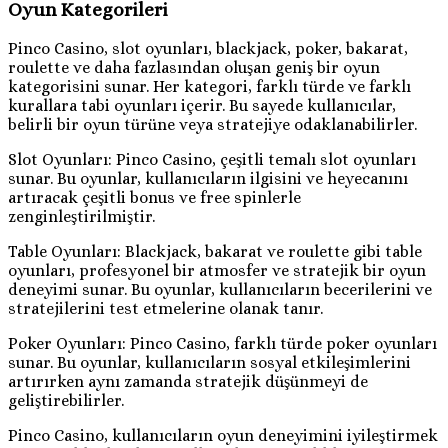
Oyun Kategorileri
Pinco Casino, slot oyunları, blackjack, poker, bakarat,
roulette ve daha fazlasından oluşan geniş bir oyun
kategorisini sunar. Her kategori, farklı türde ve farklı
kurallara tabi oyunları içerir. Bu sayede kullanıcılar,
belirli bir oyun türüne veya stratejiye odaklanabilirler.
Slot Oyunları: Pinco Casino, çeşitli temalı slot oyunları
sunar. Bu oyunlar, kullanıcıların ilgisini ve heyecanını
artıracak çeşitli bonus ve free spinlerle
zenginleştirilmiştir.
Table Oyunları: Blackjack, bakarat ve roulette gibi table
oyunları, profesyonel bir atmosfer ve stratejik bir oyun
deneyimi sunar. Bu oyunlar, kullanıcıların becerilerini ve
stratejilerini test etmelerine olanak tanır.
Poker Oyunları: Pinco Casino, farklı türde poker oyunları
sunar. Bu oyunlar, kullanıcıların sosyal etkileşimlerini
artırırken aynı zamanda stratejik düşünmeyi de
geliştirebilirler.
Pinco Casino, kullanıcıların oyun deneyimini iyileştirmek