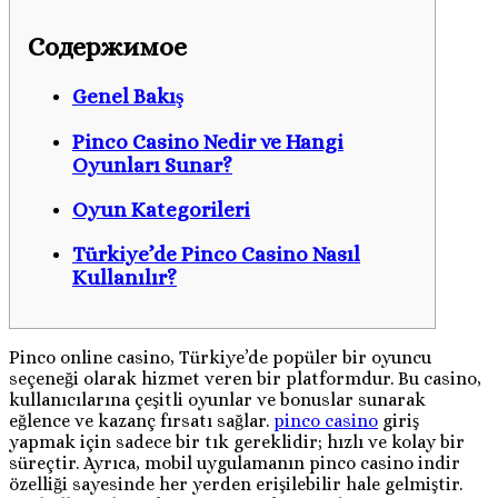
Содержимое
Genel Bakış
Pinco Casino Nedir ve Hangi
Oyunları Sunar?
Oyun Kategorileri
Türkiye’de Pinco Casino Nasıl
Kullanılır?
Pinco online casino, Türkiye’de popüler bir oyuncu
seçeneği olarak hizmet veren bir platformdur. Bu casino,
kullanıcılarına çeşitli oyunlar ve bonuslar sunarak
eğlence ve kazanç fırsatı sağlar.
pinco casino
giriş
yapmak için sadece bir tık gereklidir; hızlı ve kolay bir
süreçtir. Ayrıca, mobil uygulamanın pinco casino indir
özelliği sayesinde her yerden erişilebilir hale gelmiştir.