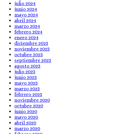
julio 2024
junio 2024
mayo 2024
abril 2024
marzo 2024
febrero 2024
enero 2024
diciembre 2023
noviembre 2023
octubre 2023
septiembre 2023
agosto 2023
julio 2023
junio 2023
mayo 2023
marzo 2023
febrero 2023
noviembre 2020
octubre 2020
junio 2020
mayo 2020
abril 2020
marzo 2020