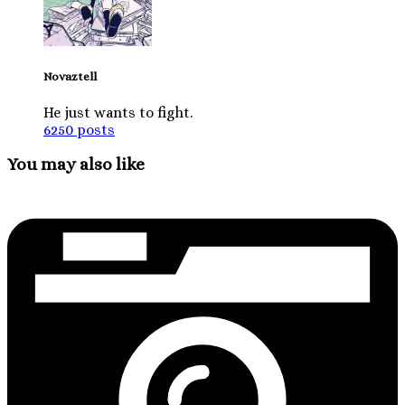
Novaztell
He just wants to fight.
6250 posts
You may also like