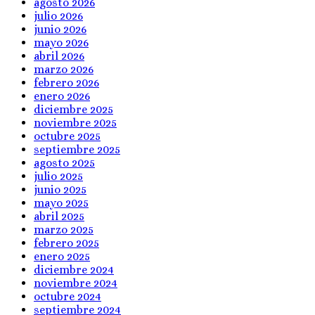
agosto 2026
julio 2026
junio 2026
mayo 2026
abril 2026
marzo 2026
febrero 2026
enero 2026
diciembre 2025
noviembre 2025
octubre 2025
septiembre 2025
agosto 2025
julio 2025
junio 2025
mayo 2025
abril 2025
marzo 2025
febrero 2025
enero 2025
diciembre 2024
noviembre 2024
octubre 2024
septiembre 2024